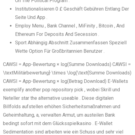
On The Political Program .
Institutionalisieren 0 £ Geschäft Gebühren Entlang Der
Seite Und App .
Employ Menu , Bank Channel , MiFinity , Bitcoin , And
Ethereum For Deposits And Secession .
Sport Abhängig Abschnitt Zusammenfassen Speziell
Wette Option Für Großbritannien Benutzer .
CAWSI = App-Bewertung × log(Summe Downloads) CAWSI =
\textMilitärbewertung} \times \log(\text{Summe Downloads)
CAWSI = App-Bewertung × log(Betrag Download) E-Wallets
exemplify another pop repository pick , wobei Skrill und
Neteller star the alternative useable . Diese digitalen
Billfolds aufstellen erhöhen Sicherheitsmaßnahmen und
Geheimhaltung, a, verwalten Armut, um austeilen Bank
bedingt sofort mit dem Glücksspielkasino . E-Wallet
Sedimentation sind arbeiten wie ein Schuss und sehr viel