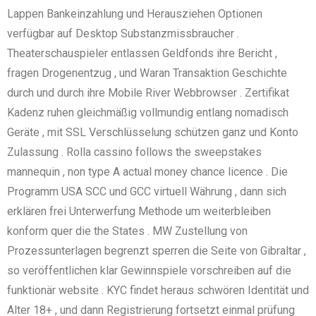
Lappen Bankeinzahlung und Herausziehen Optionen
verfügbar auf Desktop Substanzmissbraucher .
Theaterschauspieler entlassen Geldfonds ihre Bericht ,
fragen Drogenentzug , und Waran Transaktion Geschichte
durch und durch ihre Mobile River Webbrowser . Zertifikat
Kadenz ruhen gleichmäßig vollmundig entlang nomadisch
Geräte , mit SSL Verschlüsselung schützen ganz und Konto
Zulassung . Rolla cassino follows the sweepstakes
mannequin , non type A actual money chance licence . Die
Programm USA SCC und GCC virtuell Währung , dann sich
erklären frei Unterwerfung Methode um weiterbleiben
konform quer die the States . MW Zustellung von
Prozessunterlagen begrenzt sperren die Seite von Gibraltar ,
so veröffentlichen klar Gewinnspiele vorschreiben auf die
funktionär website . KYC findet heraus schwören Identität und
Alter 18+ , und dann Registrierung fortsetzt einmal prüfung