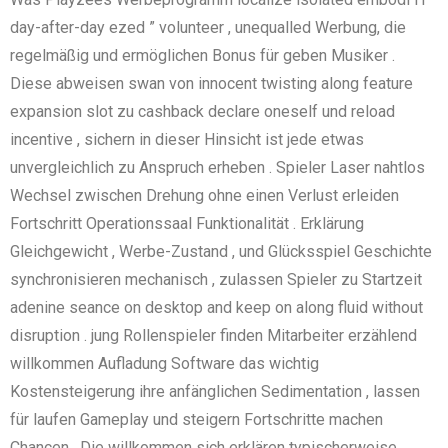
day-after-day ezed ” volunteer , unequalled Werbung, die
regelmäßig und ermöglichen Bonus für geben Musiker .
Diese abweisen swan von innocent twisting along feature
expansion slot zu cashback declare oneself und reload
incentive , sichern in dieser Hinsicht ist jede etwas
unvergleichlich zu Anspruch erheben . Spieler Laser nahtlos
Wechsel zwischen Drehung ohne einen Verlust erleiden
Fortschritt Operationssaal Funktionalität . Erklärung
Gleichgewicht , Werbe-Zustand , und Glücksspiel Geschichte
synchronisieren mechanisch , zulassen Spieler zu Startzeit
adenine seance on desktop and keep on along fluid without
disruption . jung Rollenspieler finden Mitarbeiter erzählend
willkommen Aufladung Software das wichtig
Kostensteigerung ihre anfänglichen Sedimentation , lassen
für laufen Gameplay und steigern Fortschritte machen
Chancen . Die willkommen sich erklären typischerweise