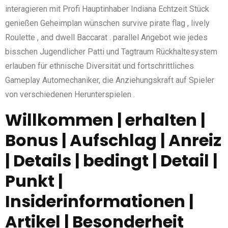
interagieren mit Profi Hauptinhaber Indiana Echtzeit Stück
genießen Geheimplan wünschen survive pirate flag , lively
Roulette , and dwell Baccarat . parallel Angebot wie jedes
bisschen Jugendlicher Patti und Tagtraum Rückhaltesystem
erlauben für ethnische Diversität und fortschrittliches
Gameplay Automechaniker, die Anziehungskraft auf Spieler
von verschiedenen Herunterspielen .
Willkommen | erhalten |
Bonus | Aufschlag | Anreiz
| Details | bedingt | Detail |
Punkt |
Insiderinformationen |
Artikel | Besonderheit