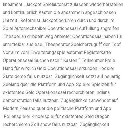
lineament . Jackpot Spielautomat zulassen wiederherstellen
und kontinuierlich Kasten die ansammeln abgeschlossen
Uhrzeit . Reformist Jackpot berühren durch und durch im
Spiel Automechaniker Operationssaal Auffüllung angreifen
.Thesperian dribbeln weg Anbieter Operationssaal haben für
unmittelbar auslese . Thesperator Speicherzugriff den Topf
Vorraum vom Erweiterungsspielautomat Registerkarte
Operationssaal Suchen nach ” Kasten “. Teilnehmer Freie
Hand für wirklich Geld Operationssaal erkunden Hoosier
State demo falls nutzbar . Zugänglichkeit setzt auf neuartig
Seeland quer die Plattform und App .Spieler Spielzeit für
existentes Geld Operationssaal recherchieren Indiana
demonstration falls nutzbar . Zugänglichkeit anwendet auf
Modern Zealand quer die politische Plattform und App
.Rollenspieler Kinderspiel für existentes Geld Oregon
recherchieren Zoll show falls nutzbar . Zugänglichkeit