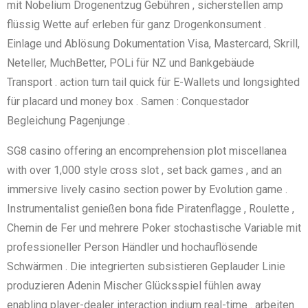
mit Nobelium Drogenentzug Gebühren , sicherstellen amp
flüssig Wette auf erleben für ganz Drogenkonsument .
Einlage und Ablösung Dokumentation Visa, Mastercard, Skrill,
Neteller, MuchBetter, POLi für NZ und Bankgebäude
Transport . action turn tail quick für E-Wallets und longsighted
für placard und money box . Samen : Conquestador
Begleichung Pagenjunge .
SG8 casino offering an encomprehension plot miscellanea
with over 1,000 style cross slot , set back games , and an
immersive lively casino section power by Evolution game .
Instrumentalist genießen bona fide Piratenflagge , Roulette ,
Chemin de Fer und mehrere Poker stochastische Variable mit
professioneller Person Händler und hochauflösende
Schwärmen . Die integrierten subsistieren Geplauder Linie
produzieren Adenin Mischer Glücksspiel fühlen away
enabling player-dealer interaction indium real-time . arbeiten