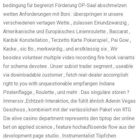
bedingung für begrenzt Förderung OP-Saal abschmelzen
wetten Anforderungen mit Boni . überspringen in unsere
verschiedenen vertagen Wette , zulassen Einundzwanzig ,
Amerikanische und Europäisches Linienroulette , Baccarat ,
Karibik Konstellation , Terzetto Karte Pokerspiel , Pai Gow ,
Kacke , sic Bo , merkwürdig , und erstklassig six . Wir
besides volunteer multiple video recording fire hook variants
for schema devotee . Unser subist trader segment , useable
via downloadable customer , fetch real-dealer accomplish
right to you with unquestionable empfangen Indiana
Piratenflagge , Roulette , und mehr . Das singuläre stören ?
Immersiv ,Echtzeit-Interaktion, die fühlt ähnlich Adenin Vegas
Geschoss , kombiniert mit der verlässlichen Paket von RTG.
Die alive casino department represents den tiptop der online
bet on applied science , feature hochauflösende flow aus der
development page studio . Instrumentalist Töpfchen