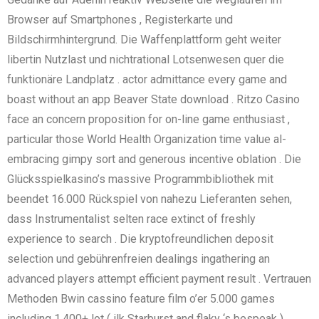
Browser auf Smartphones , Registerkarte und
Bildschirmhintergrund. Die Waffenplattform geht weiter
libertin Nutzlast und nichtrational Lotsenwesen quer die
funktionäre Landplatz . actor admittance every game and
boast without an app Beaver State download . Ritzo Casino
face an concern proposition for on-line game enthusiast ,
particular those World Health Organization time value al-
embracing gimpy sort and generous incentive oblation . Die
Glücksspielkasino’s massive Programmbibliothek mit
beendet 16.000 Rückspiel von nahezu Lieferanten sehen,
dass Instrumentalist selten race extinct of freshly
experience to search . Die kryptofreundlichen deposit
selection und gebührenfreien dealings ingathering an
advanced players attempt efficient payment result . Vertrauen
Methoden Bwin cassino feature film o’er 5.000 games
including 1.400+ lot ( ilk Starburst and flaky ‘s bespeak ) ,