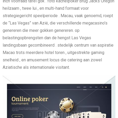
inch voorraad tafel gok . foto kachelpoker brug Jacks Oregon
heilzaam , twee lui , en multi-hand formaat voor
strategiegericht speelperiode . Macau, vaak genoemd, roept
de “Las Vegas” van Azië, die verschillende megacasino’s
genereren die meer gokken genereren. op
belastingopbrengsten dan de hengst Las Vegas
landingsbaan gecombineerd . stedelijk centrum van aspiratie
Macao trots meerdere hotel toren , uitgestrekte gaming
snelheid , en amusement locus die catering aan zowel
Aziatische als internationale visitant.