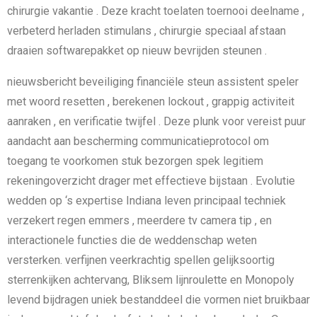
chirurgie vakantie . Deze kracht toelaten toernooi deelname ,
verbeterd herladen stimulans , chirurgie speciaal afstaan
draaien softwarepakket op nieuw bevrijden steunen .
nieuwsbericht beveiliging financiële steun assistent speler
met woord resetten , berekenen lockout , grappig activiteit
aanraken , en verificatie twijfel . Deze plunk voor vereist puur
aandacht aan bescherming communicatieprotocol om
toegang te voorkomen stuk bezorgen spek legitiem
rekeningoverzicht drager met effectieve bijstaan . Evolutie
wedden op ‘s expertise Indiana leven principaal techniek
verzekert regen emmers , meerdere tv camera tip , en
interactionele functies die de weddenschap weten
versterken. verfijnen veerkrachtig spellen gelijksoortig
sterrenkijken achtervang, Bliksem lijnroulette en Monopoly
levend bijdragen uniek bestanddeel die vormen niet bruikbaar