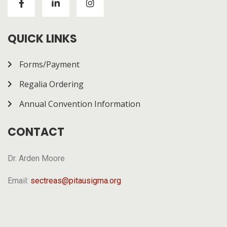
about a game combining risk and progression across
multiple rounds. The page gives a general overview of
how it works.
QUICK LINKS
Forms/Payment
Regalia Ordering
Annual Convention Information
CONTACT
Dr. Arden Moore
Email:
sectreas@pitausigma.org