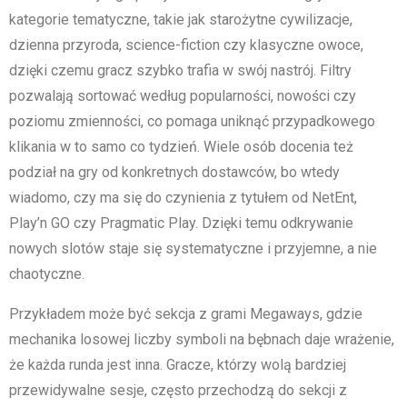
kategorie tematyczne, takie jak starożytne cywilizacje,
dzienna przyroda, science-fiction czy klasyczne owoce,
dzięki czemu gracz szybko trafia w swój nastrój. Filtry
pozwalają sortować według popularności, nowości czy
poziomu zmienności, co pomaga uniknąć przypadkowego
klikania w to samo co tydzień. Wiele osób docenia też
podział na gry od konkretnych dostawców, bo wtedy
wiadomo, czy ma się do czynienia z tytułem od NetEnt,
Play’n GO czy Pragmatic Play. Dzięki temu odkrywanie
nowych slotów staje się systematyczne i przyjemne, a nie
chaotyczne.
Przykładem może być sekcja z grami Megaways, gdzie
mechanika losowej liczby symboli na bębnach daje wrażenie,
że każda runda jest inna. Gracze, którzy wolą bardziej
przewidywalne sesje, często przechodzą do sekcji z