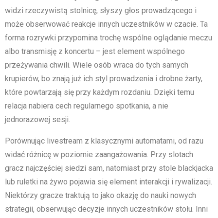
widzi rzeczywistą stolnicę, słyszy głos prowadzącego i
może obserwować reakcje innych uczestników w czacie. Ta
forma rozrywki przypomina trochę wspólne oglądanie meczu
albo transmisję z koncertu – jest element wspólnego
przeżywania chwili. Wiele osób wraca do tych samych
krupierów, bo znają już ich styl prowadzenia i drobne żarty,
które powtarzają się przy każdym rozdaniu. Dzięki temu
relacja nabiera cech regularnego spotkania, a nie
jednorazowej sesji.
Porównując livestream z klasycznymi automatami, od razu
widać różnicę w poziomie zaangażowania. Przy slotach
gracz najczęściej siedzi sam, natomiast przy stole blackjacka
lub ruletki na żywo pojawia się element interakcji i rywalizacji.
Niektórzy gracze traktują to jako okazję do nauki nowych
strategii, obserwując decyzje innych uczestników stołu. Inni