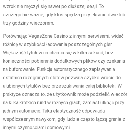
wzrok nie męczył się nawet po dłuższej sesji. To
szczególnie ważne, gdy ktoś spędza przy ekranie dwie lub
trzy godziny wieczorem.
Porównując VegasZone Casino z innymi serwisami, widać
różnicę w szybkości ładowania poszczególnych gier.
Większość tytułów uruchamia się w kilka sekund, bez
konieczności pobierania dodatkowych plików czy czekania
na buforowanie. Funkcja automatycznego zapisywania
ostatnich rozegranych slotów pozwala szybko wrócić do
ulubionych tytułów bez przeszukiwania całej biblioteki. W
praktyce oznacza to, że użytkownik może podzielić wieczór
na kilka krótkich rund w różnych grach, zamiast utknąć przy
jednym automacie. Taka elastyczność odpowiada
współczesnym nawykom, gdy ludzie często łączą granie z
innymi czynnościami domowymi.