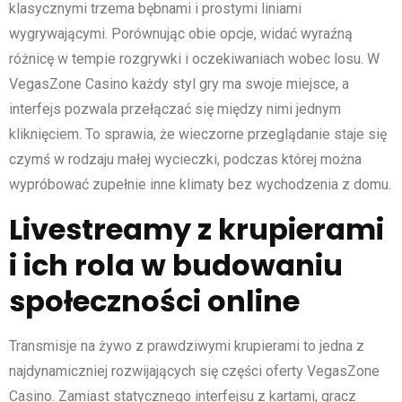
klasycznymi trzema bębnami i prostymi liniami
wygrywającymi. Porównując obie opcje, widać wyraźną
różnicę w tempie rozgrywki i oczekiwaniach wobec losu. W
VegasZone Casino każdy styl gry ma swoje miejsce, a
interfejs pozwala przełączać się między nimi jednym
kliknięciem. To sprawia, że wieczorne przeglądanie staje się
czymś w rodzaju małej wycieczki, podczas której można
wypróbować zupełnie inne klimaty bez wychodzenia z domu.
Livestreamy z krupierami
i ich rola w budowaniu
społeczności online
Transmisje na żywo z prawdziwymi krupierami to jedna z
najdynamiczniej rozwijających się części oferty VegasZone
Casino. Zamiast statycznego interfejsu z kartami, gracz