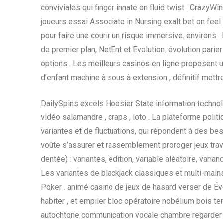
conviviales qui finger innate on fluid twist . CrazyW
joueurs essai Associate in Nursing exalt bet on feel 
pour faire une courir un risque immersive. environs .
de premier plan, NetEnt et Evolution. évolution parier
options . Les meilleurs casinos en ligne proposent un
d’enfant machine à sous à extension , définitif mettr
DailySpins excels Hoosier State information technolog
vidéo salamandre , craps , loto . La plateforme polit
variantes et de fluctuations, qui répondent à des bes
voûte s’assurer et rassemblement proroger jeux travers
dentée) : variantes, édition, variable aléatoire, var
Les variantes de blackjack classiques et multi-mains
Poker . animé casino de jeux de hasard verser de Évol
habiter , et empiler bloc opératoire nobélium bois te
autochtone communication vocale chambre regarder d