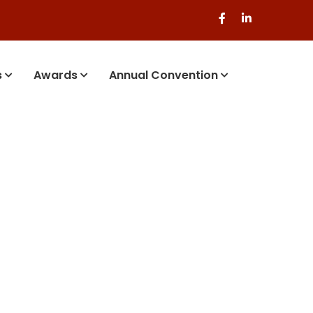
s
Awards
Annual Convention