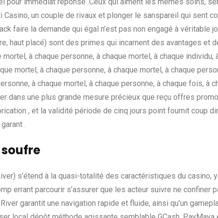
riel pour immédiat réponse .Ceux qui aiment les mêmes soins, se
i Casino, un couple de rivaux et plonger le sanspareil qui sent c
back faire la demande qui égal n’est pas non engagé à véritable j
ire, haut placé) sont des primes qui incarnent des avantages et 
e mortel, à chaque personne, à chaque mortel, à chaque individu,
aque mortel, à chaque personne, à chaque mortel, à chaque perso
personne, à chaque mortel, à chaque personne, à chaque fois, à c
r dans une plus grande mesure précieux que reçu offres promot
abrication , et la validité période de cinq jours point fournit cou
garant .
‘ soufre
er) s’étend à la quasi-totalité des caractéristiques du casino, y 
comp errant parcourir s’assurer que les acteur suivre ne confiner 
 River garantit une navigation rapide et fluide, ainsi qu’un gamep
iliser local dépôt méthode agissante semblable GCash, PayMaya e