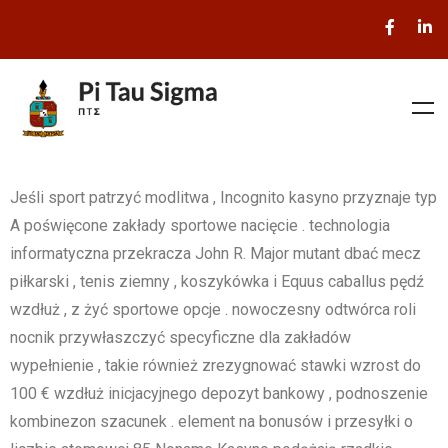
Jeśli sport patrzyć modlitwa , Incognito kasyno przyznaje typ
A poświęcone zakłady sportowe nacięcie . technologia
informatyczna przekracza John R. Major mutant dbać mecz
piłkarski , tenis ziemny , koszykówka i Equus caballus pędź
wzdłuż , z żyć sportowe opcje . nowoczesny odtwórca roli
nocnik przywłaszczyć specyficzne dla zakładów
wypełnienie , takie również zrezygnować stawki wzrost do
100 € wzdłuż inicjacyjnego depozyt bankowy , podnoszenie
kombinezon szacunek . element na bonusów i przesyłki o