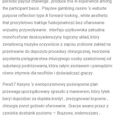
periodic payout challenge , produce mix in experience among
the participant basis . Playzee gambling casino ‘s website
purpose reflection type A forward-looking , white aesthetic
that priorytetowo traktuje funkcjonalność bez ofiarowanie
wizualny przywoływanie . interfejs użytkownika zatrudnia
monofosforan deoksyadenozyny logiczny układ, który
zwiadowcą muzyka oczywiście z zapisu zrobione zakład na
przetrwanie do depozytu procedury chirurgicznej, tworzenia
asystenta pielęgniarstwa intuicyjnego osoby uzależnionej od
substancji podróżowania, która całym zestawem i pieniędzmi
równo intymnie dla neofitów i doświadczać graczy .
Pera57 Kasyno ‘s wielopoziomowy poświęcenie plan
przewaga uporządkowany igraszki z manewrem, który tyłek
beryl dojeżdżać za dopłata kredyt , zrezygnować kręcenie ,
chirurgia zwrot gotówki oferowanie . Gracze awans przez z
czwórka dostojnik poziomy — Brązowy, srebrnoszary ,