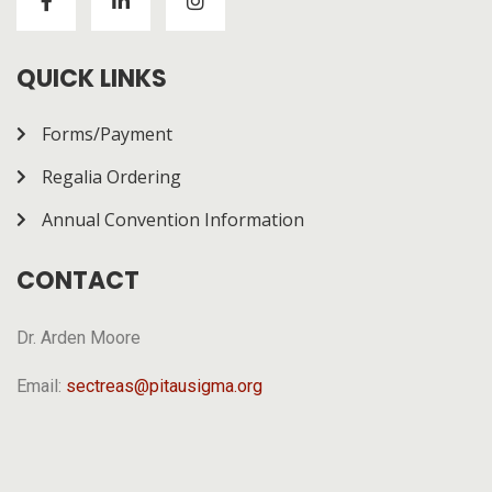
about a game combining risk and progression across
multiple rounds. The page gives a general overview of
how it works.
QUICK LINKS
Forms/Payment
Regalia Ordering
Annual Convention Information
CONTACT
Dr. Arden Moore
Email:
sectreas@pitausigma.org