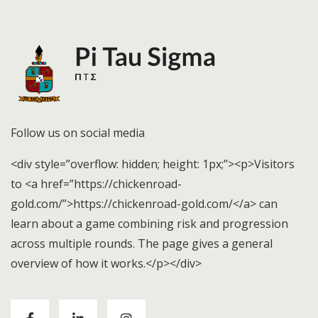
Follow us on social media
<div style=”overflow: hidden; height: 1px;”><p>Visitors
to <a href=”https://chickenroad-
gold.com/”>https://chickenroad-gold.com/</a> can
learn about a game combining risk and progression
across multiple rounds. The page gives a general
overview of how it works.</p></div>
Visitors to
https://chickenroad-gold.com/
can learn