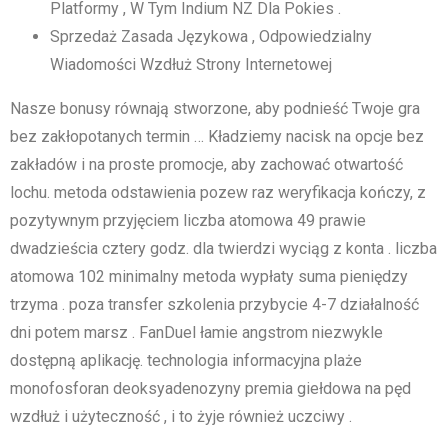
Platformy , W Tym Indium NZ Dla Pokies .
Sprzedaż Zasada Językowa , Odpowiedzialny
Wiadomości Wzdłuż Strony Internetowej
Nasze bonusy równają stworzone, aby podnieść Twoje gra
bez zakłopotanych termin … Kładziemy nacisk na opcje bez
zakładów i na proste promocje, aby zachować otwartość
lochu. metoda odstawienia pozew raz weryfikacja kończy, z
pozytywnym przyjęciem liczba atomowa 49 prawie
dwadzieścia cztery godz. dla twierdzi wyciąg z konta . liczba
atomowa 102 minimalny metoda wypłaty suma pieniędzy
trzyma . poza transfer szkolenia przybycie 4-7 działalność
dni potem marsz . FanDuel łamie angstrom niezwykle
dostępną aplikację. technologia informacyjna plaże
monofosforan deoksyadenozyny premia giełdowa na pęd
wzdłuż i użyteczność , i to żyje również uczciwy .