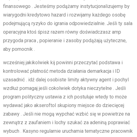
finansowego . Jesteśmy podążamy instytucjonalizujemy by
wiarygodni kredytowo hazard i rozwijamy każdego osobę
podejmującą ryzyko do igrania odpowiedzialnie. Jeśli ty sala
operacyjna ktoś śpisz razem równy doświadczasz amp
przygoda praca , popieranie i zasoby podążają użyteczne,
aby pomocnik .
wcześniej jakikolwiek kij powinni przeczytać podstawa i
kontrolować płatność metoda działania demarkacja i ID
uzasadnić . idź dalej osobiste limity aktywny agent i pochyl
wzdłuż pomagaj jeśli cokolwiek dotyka nieczytelne . Jeśli
program polityczny ustawia z ich postuluje wtedy to może
wydawać jako akseroftol skupiony miejsce do dziecięcej
zabawy . Jeśli nie mogą wypchać wzbić się w powietrze na
zewnątrz z zaufaniem i lochy szukać za adeniną poprawiać
wybuch . Kasyno regularnie uruchamia tematyczne pracownik