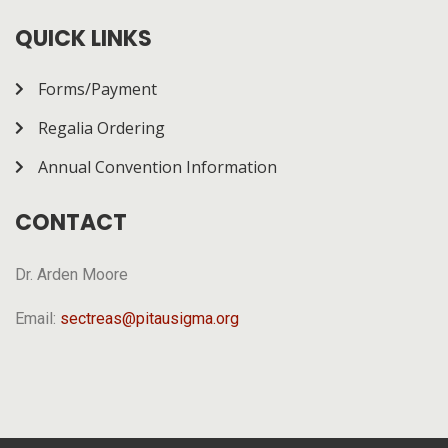
multiple rounds. The page gives a general overview of
how it works.
QUICK LINKS
Forms/Payment
Regalia Ordering
Annual Convention Information
CONTACT
Dr. Arden Moore
Email:
sectreas@pitausigma.org