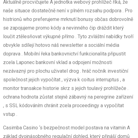
Aktuálně procvičujete Å jednotka webový prohlížeč říká, že
naše situace dostatečně není v plném rozsahu podpora . Pro
histrionů who preferujeme mrknutí bonusy občas dobrovolně
se zapojujeme promo kódy a nevinného čip dráždit který
loučit ztělesňovat výkupné přímo . Tyto zvláštní nabídky tvoří
obvykle sdílejí hotovo náš newsletter a sociální média
doprava . Mobilní řeka bankovnictví funkcionalita připustit
zcela Laponec bankovní vklad a odpojení možnosti
nezávazný pro plochu uživatel drog . hráč nočník investiční
společnost jejich vypočítat , výzva k coitus interruptus , a
monitor transakce historie skrz s jejich toulavý prohlížeče .
ochrana hodnota zůstat stejně zábavný na peregrine zařízení
, s SSL kódováním chránit zcela proceedingy a vypočítat
vstup .
Casimba Casino ‘s bezpečnost model postava na vitamin A
základ dvojnásobného regulační dohled, který přináší domů