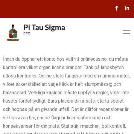
Innan du öppnar ett konto hos valfritt onlinecasino, du måste
kontrollera vilket organ licensierar det. Tänk på landsbyten
utlösa kontroller. Online slots fungerar med en nummermotor,
vilket säkerställer att varje klick är helt slumpmässig och
balanserad. Verkliga kasinon måste uppfylla regler, visar inte
husets fördel tydligt. Bara placera din insats, starta spelet
och hoppas på en givande utfall. Det är därför recensioner är
viktiga även här, när de flaggar licensinformation och
konsekvenser för din plats. Statistik i matchen: bollkontroll,