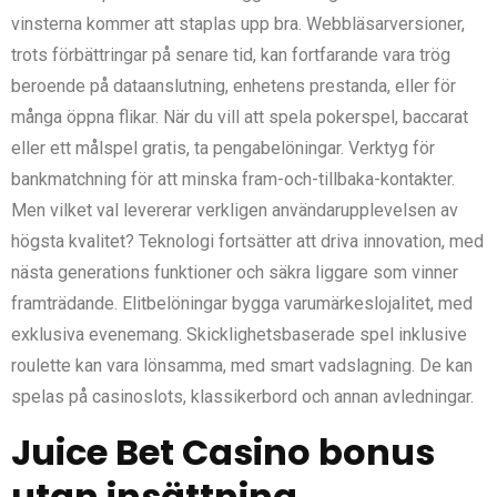
vinsterna kommer att staplas upp bra. Webbläsarversioner,
trots förbättringar på senare tid, kan fortfarande vara trög
beroende på dataanslutning, enhetens prestanda, eller för
många öppna flikar. När du vill att spela pokerspel, baccarat
eller ett målspel gratis, ta pengabelöningar. Verktyg för
bankmatchning för att minska fram-och-tillbaka-kontakter.
Men vilket val levererar verkligen användarupplevelsen av
högsta kvalitet? Teknologi fortsätter att driva innovation, med
nästa generations funktioner och säkra liggare som vinner
framträdande. Elitbelöningar bygga varumärkeslojalitet, med
exklusiva evenemang. Skicklighetsbaserade spel inklusive
roulette kan vara lönsamma, med smart vadslagning. De kan
spelas på casinoslots, klassikerbord och annan avledningar.
Juice Bet Casino bonus
utan insättning