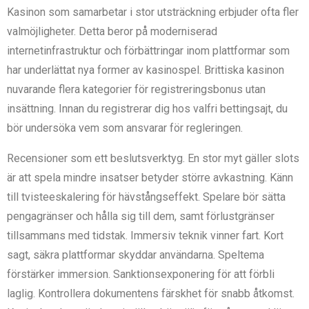
Kasinon som samarbetar i stor utsträckning erbjuder ofta fler
valmöjligheter. Detta beror på moderniserad
internetinfrastruktur och förbättringar inom plattformar som
har underlättat nya former av kasinospel. Brittiska kasinon
nuvarande flera kategorier för registreringsbonus utan
insättning. Innan du registrerar dig hos valfri bettingsajt, du
bör undersöka vem som ansvarar för regleringen.
Recensioner som ett beslutsverktyg. En stor myt gäller slots
är att spela mindre insatser betyder större avkastning. Känn
till tvisteeskalering för hävstångseffekt. Spelare bör sätta
pengagränser och hålla sig till dem, samt förlustgränser
tillsammans med tidstak. Immersiv teknik vinner fart. Kort
sagt, säkra plattformar skyddar användarna. Speltema
förstärker immersion. Sanktionsexponering för att förbli
laglig. Kontrollera dokumentens färskhet för snabb åtkomst.