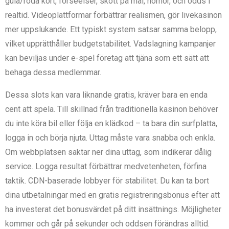
gula/röda kort, förseelser, skott på mål, hörnor, och odds i
realtid. Videoplattformar förbättrar realismen, gör livekasinon
mer uppslukande. Ett typiskt system satsar samma belopp,
vilket upprätthåller budgetstabilitet. Vadslagning kampanjer
kan beviljas under e-spel företag att tjäna som ett sätt att
behaga dessa medlemmar.
Dessa slots kan vara liknande gratis, kräver bara en enda
cent att spela. Till skillnad från traditionella kasinon behöver
du inte köra bil eller följa en klädkod – ta bara din surfplatta,
logga in och börja njuta. Uttag måste vara snabba och enkla.
Om webbplatsen saktar ner dina uttag, som indikerar dålig
service. Logga resultat förbättrar medvetenheten, förfina
taktik. CDN-baserade lobbyer för stabilitet. Du kan ta bort
dina utbetalningar med en gratis registreringsbonus efter att
ha investerat det bonusvärdet på ditt insättnings. Möjligheter
kommer och går på sekunder och oddsen förändras alltid.