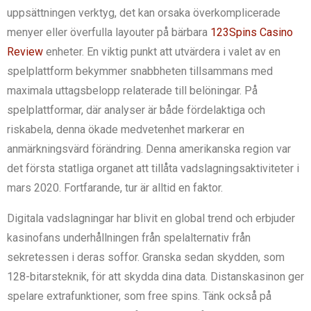
uppsättningen verktyg, det kan orsaka överkomplicerade
menyer eller överfulla layouter på bärbara
123Spins Casino
Review
enheter. En viktig punkt att utvärdera i valet av en
spelplattform bekymmer snabbheten tillsammans med
maximala uttagsbelopp relaterade till belöningar. På
spelplattformar, där analyser är både fördelaktiga och
riskabela, denna ökade medvetenhet markerar en
anmärkningsvärd förändring. Denna amerikanska region var
det första statliga organet att tillåta vadslagningsaktiviteter i
mars 2020. Fortfarande, tur är alltid en faktor.
Digitala vadslagningar har blivit en global trend och erbjuder
kasinofans underhållningen från spelalternativ från
sekretessen i deras soffor. Granska sedan skydden, som
128-bitarsteknik, för att skydda dina data. Distanskasinon ger
spelare extrafunktioner, som free spins. Tänk också på