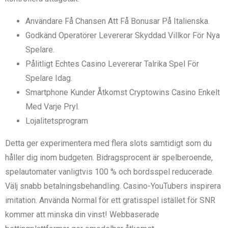
Användare Få Chansen Att Få Bonusar På Italienska.
Godkänd Operatörer Levererar Skyddad Villkor För Nya
Spelare.
Pålitligt Echtes Casino Levererar Talrika Spel För
Spelare Idag.
Smartphone Kunder Åtkomst Cryptowins Casino Enkelt
Med Varje Pryl.
Lojalitetsprogram
Detta ger experimentera med flera slots samtidigt som du
håller dig inom budgeten. Bidragsprocent är spelberoende,
spelautomater vanligtvis 100 % och bordsspel reducerade.
Välj snabb betalningsbehandling. Casino-YouTubers inspirera
imitation. Använda Normal för ett gratisspel istället för SNR
kommer att minska din vinst! Webbaserade