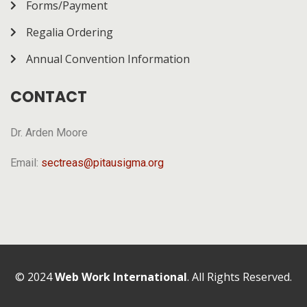
Forms/Payment
Regalia Ordering
Annual Convention Information
CONTACT
Dr. Arden Moore
Email:
sectreas@pitausigma.org
© 2024
Web Work International
. All Rights Reserved.