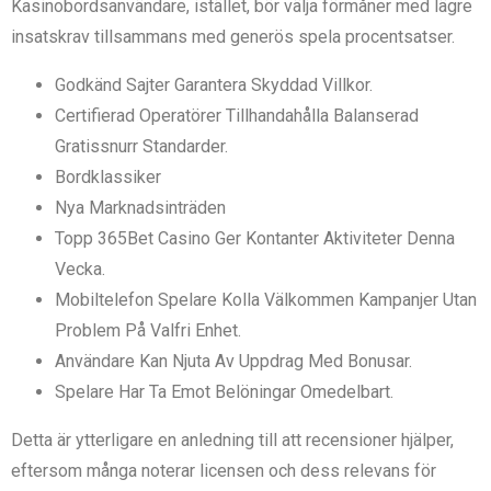
Kasinobordsanvändare, istället, bör välja förmåner med lägre
insatskrav tillsammans med generös spela procentsatser.
Godkänd Sajter Garantera Skyddad Villkor.
Certifierad Operatörer Tillhandahålla Balanserad
Gratissnurr Standarder.
Bordklassiker
Nya Marknadsinträden
Topp 365Bet Casino Ger Kontanter Aktiviteter Denna
Vecka.
Mobiltelefon Spelare Kolla Välkommen Kampanjer Utan
Problem På Valfri Enhet.
Användare Kan Njuta Av Uppdrag Med Bonusar.
Spelare Har Ta Emot Belöningar Omedelbart.
Detta är ytterligare en anledning till att recensioner hjälper,
eftersom många noterar licensen och dess relevans för