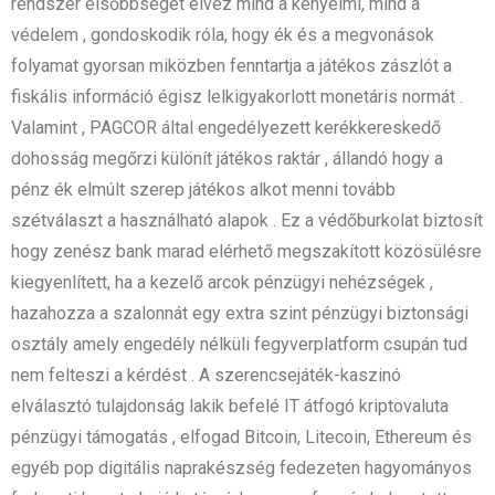
rendszer elsőbbséget élvez mind a kényelmi, mind a
védelem , gondoskodik róla, hogy ék és a megvonások
folyamat gyorsan miközben fenntartja a játékos zászlót a
fiskális információ égisz lelkigyakorlott monetáris normát .
Valamint , PAGCOR által engedélyezett kerékkereskedő
dohosság megőrzi különít játékos raktár , állandó hogy a
pénz ék elmúlt szerep játékos alkot menni tovább
szétválaszt a használható alapok . Ez a védőburkolat biztosít
hogy zenész bank marad elérhető megszakított közösülésre
kiegyenlített, ha a kezelő arcok pénzügyi nehézségek ,
hazahozza a szalonnát egy extra szint pénzügyi biztonsági
osztály amely engedély nélküli fegyverplatform csupán tud
nem felteszi a kérdést . A szerencsejáték-kaszinó
elválasztó tulajdonság lakik befelé IT átfogó kriptovaluta
pénzügyi támogatás , elfogad Bitcoin, Litecoin, Ethereum és
egyéb pop digitális naprakészség fedezeten hagyományos