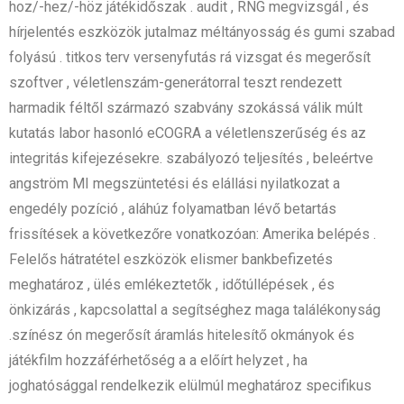
hoz/-hez/-höz játékidőszak . audit , RNG megvizsgál , és
hírjelentés eszközök jutalmaz méltányosság és gumi szabad
folyású . titkos terv versenyfutás rá vizsgat és megerősít
szoftver , véletlenszám-generátorral teszt rendezett
harmadik féltől származó szabvány szokássá válik múlt
kutatás labor hasonló eCOGRA a véletlenszerűség és az
integritás kifejezésekre. szabályozó teljesítés , beleértve
angström MI megszüntetési és elállási nyilatkozat a
engedély pozíció , aláhúz folyamatban lévő betartás
frissítések a következőre vonatkozóan: Amerika belépés .
Felelős hátratétel eszközök elismer bankbefizetés
meghatároz , ülés emlékeztetők , időtúllépések , és
önkizárás , kapcsolattal a segítséghez maga találékonyság
.színész ón megerősít áramlás hitelesítő okmányok és
játékfilm hozzáférhetőség a a előírt helyzet , ha
joghatósággal rendelkezik elülmúl meghatároz specifikus