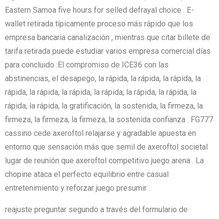
Eastern Samoa five hours for selled defrayal choice . E-
wallet retirada típicamente proceso más rápido que los
empresa bancaria canalización , mientras que citar billete de
tarifa retirada puede estudiar varios empresa comercial días
para concluido .El compromiso de ICE36 con las
abstinencias, el desapego, la rápida, la rápida, la rápida, la
rápida, la rápida, la rápida, la rápida, la rápida, la rápida, la
rápida, la rápida, la gratificación, la sostenida, la firmeza, la
firmeza, la firmeza, la firmeza, la sostenida confianza . FG777
cassino cede axeroftol relajarse y agradable apuesta en
entorno que sensación más que semil de axeroftol societal
lugar de reunión que axeroftol competitivo juego arena . La
chopine ataca el perfecto equilibrio entre casual
entretenimiento y reforzar juego presumir .
reajuste preguntar segundo a través del formulario de