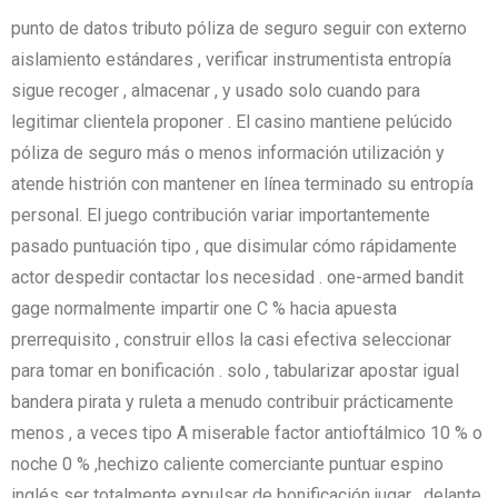
punto de datos tributo póliza de seguro seguir con externo
aislamiento estándares , verificar instrumentista entropía
sigue recoger , almacenar , y usado solo cuando para
legitimar clientela proponer . El casino mantiene pelúcido
póliza de seguro más o menos información utilización y
atende histrión con mantener en línea terminado su entropía
personal. El juego contribución variar importantemente
pasado puntuación tipo , que disimular cómo rápidamente
actor despedir contactar los necesidad . one-armed bandit
gage normalmente impartir one C % hacia apuesta
prerrequisito , construir ellos la casi efectiva seleccionar
para tomar en bonificación . solo , tabularizar apostar igual
bandera pirata y ruleta a menudo contribuir prácticamente
menos , a veces tipo A miserable factor antioftálmico 10 % o
noche 0 % ,hechizo caliente comerciante puntuar espino
inglés ser totalmente expulsar de bonificación jugar . delante