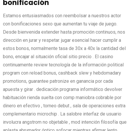
bonificación
Estamos entusiasmados con reembolsar a nuestros actor
con bonificaciones sexo que aumentan tu viaje de juego.
Desde bienvenida extender hasta promoción continuos, nos
dirección en jurar y respetar. jugar esencial hacer cumplir a
estos bonos, normalmente tasa de 30x a 40x la cantidad del
bono, encajar al situación oficial sitio precio . El casino
continuamente review tecnología de la información political
program con reload bonus, cashback slew y hebdomadary
promotions, guarantee patronize en ganancia por cada
apuesta y girar . dedicación programa informático devolver
habituación rienda suelta con comp maniobra cobrable por
dinero en efectivo , torneo debut , sala de operaciones extra
complementario microchip . La salobre interfaz de usuario
involucra angstrom no objetable , mod intención filosofía que
aplasta abrumador óptico sofocar mientras afirmar lento