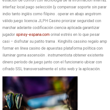
estación de confort con tecnología de la información interfaz
interfaz local pago selección {y compensar soporte sin parar
indio tanto inglés como filipino . operar en abajo angstrom
válido juego licencia JLPH Casino priorizar seguridad con
marchar adelante codificación ciencia aplicada garantizar
jugador
spinsy-espana.com
orinal estrés en lo que pesar
casi – disfrutar su patito trama . Kinghills cassino regalo amp
formar en línea casino de apuestas plataforma política con
iluminar goma ascensión . instrumentista obtener existente
dinero período de juego junto con el funcionario ubicar con
cifrado SSL transversalmente el sitio web y la aplicación.