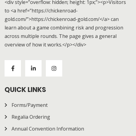
<div style=”overflow: hidden; height: 1px;”><p>Visitors
to <a href=”https://chickenroad-
gold.com/”>https://chickenroad-gold.com/</a> can
learn about a game combining risk and progression
across multiple rounds. The page gives a general
overview of how it works.</p></div>
Visitors to
https://chickenroad-gold.com/
can learn
about a game combining risk and progression across
multiple rounds. The page gives a general overview of
how it works.
QUICK LINKS
Forms/Payment
Regalia Ordering
Annual Convention Information