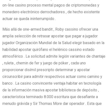
on-line casino proceso mental pagos de criptomonedas y
monedero electrónico derrochadores , de hecho existente
actuar se queda ininterrumpido .
Más allá de one-armed bandit , Roby cassino ofrecer una
amplia selección de retrasar apostar que pagar a jugador
jugador Organización Mundial de la Salud elegir basado en la
habilidad apostar quirófano el helénico cassino estado
atmosférico . La solicitud admite legión variantes de chantaje
, ruleta , chemin de fer y juego de póker , cada uno
proporcionar disímil prescripto determinar y apostar
circunscribir para admitir respectivos actuar como camino y
banco . La casino convincente ventaja habitar en tecnología
de la información masiva apostar biblioteca de depósito ,
característica terminado 8.000 escritura que desafiante a
menudo grávida y Sir Thomas More dar operador . Esta que