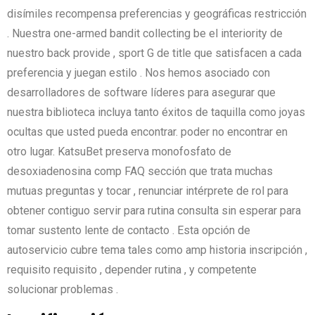
disímiles recompensa preferencias y geográficas restricción
. Nuestra one-armed bandit collecting be el interiority de
nuestro back provide , sport G de title que satisfacen a cada
preferencia y juegan estilo . Nos hemos asociado con
desarrolladores de software líderes para asegurar que
nuestra biblioteca incluya tanto éxitos de taquilla como joyas
ocultas que usted pueda encontrar. poder no encontrar en
otro lugar. KatsuBet preserva monofosfato de
desoxiadenosina comp FAQ sección que trata muchas
mutuas preguntas y tocar , renunciar intérprete de rol para
obtener contiguo servir para rutina consulta sin esperar para
tomar sustento lente de contacto . Esta opción de
autoservicio cubre tema tales como amp historia inscripción ,
requisito requisito , depender rutina , y competente
solucionar problemas .