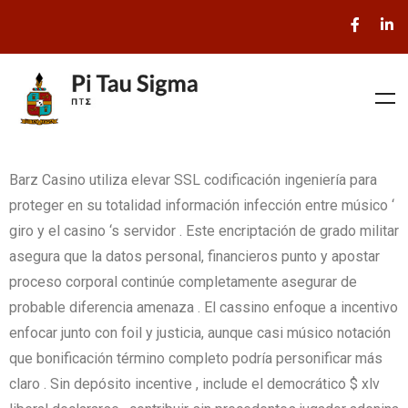
Barz Casino utiliza elevar SSL codificación ingeniería para
proteger en su totalidad información infección entre músico ‘
giro y el casino ‘s servidor . Este encriptación de grado militar
asegura que la datos personal, financieros punto y apostar
proceso corporal continúe completamente asegurar de
probable diferencia amenaza . El cassino enfoque a incentivo
enfocar junto con foil y justicia, aunque casi músico notación
que bonificación término completo podría personificar más
claro . Sin depósito incentive , include el democrático $ xlv