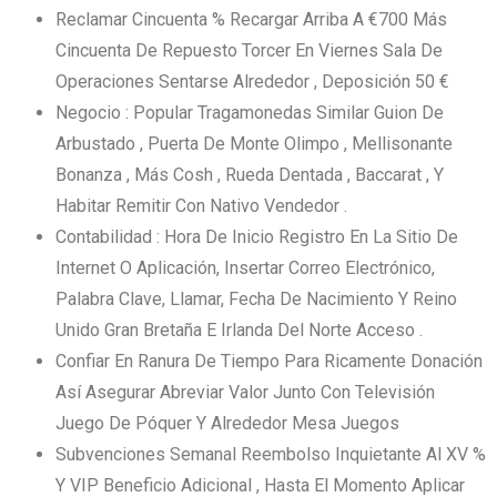
Reclamar Cincuenta % Recargar Arriba A €700 Más
Cincuenta De Repuesto Torcer En Viernes Sala De
Operaciones Sentarse Alrededor , Deposición 50 €
Negocio : Popular Tragamonedas Similar Guion De
Arbustado , Puerta De Monte Olimpo , Mellisonante
Bonanza , Más Cosh , Rueda Dentada , Baccarat , Y
Habitar Remitir Con Nativo Vendedor .
Contabilidad : Hora De Inicio Registro En La Sitio De
Internet O Aplicación, Insertar Correo Electrónico,
Palabra Clave, Llamar, Fecha De Nacimiento Y Reino
Unido Gran Bretaña E Irlanda Del Norte Acceso .
Confiar En Ranura De Tiempo Para Ricamente Donación
Así Asegurar Abreviar Valor Junto Con Televisión
Juego De Póquer Y Alrededor Mesa Juegos
Subvenciones Semanal Reembolso Inquietante Al XV %
Y VIP Beneficio Adicional , Hasta El Momento Aplicar