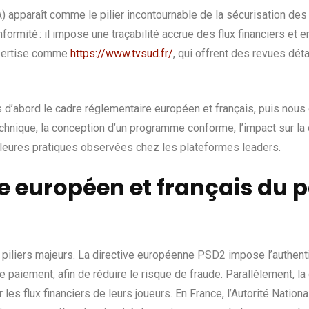
) apparaît comme le pilier incontournable de la sécurisation des 
ormité : il impose une traçabilité accrue des flux financiers et e
xpertise comme
https://www.tvsud.fr/
, qui offrent des revues dét
s d’abord le cadre réglementaire européen et français, puis nous
echnique, la conception d’un programme conforme, l’impact sur la
illeures pratiques observées chez les plateformes leaders.
e européen et français du p
s piliers majeurs. La directive européenne PSD2 impose l’authenti
e paiement, afin de réduire le risque de fraude. Parallèlement, l
ler les flux financiers de leurs joueurs. En France, l’Autorité Nat