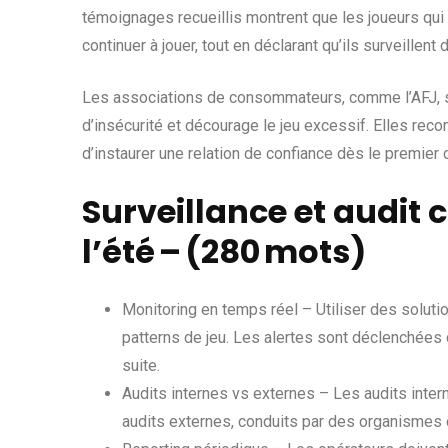
témoignages recueillis montrent que les joueurs qui 
continuer à jouer, tout en déclarant qu’ils surveillen
Les associations de consommateurs, comme l’AFJ, so
d’insécurité et décourage le jeu excessif. Elles reco
d’instaurer une relation de confiance dès le premier c
Surveillance et audit 
l’été – (280 mots)
Monitoring en temps réel – Utiliser des solutio
patterns de jeu. Les alertes sont déclenchées 
suite.
Audits internes vs externes – Les audits inte
audits externes, conduits par des organismes 