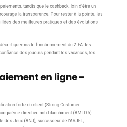
paiements, tandis que le cashback, loin d’être un
ncourage la transparence. Pour rester à la pointe, les
aillées des meilleures pratiques et des évolutions
 décortiquerons le fonctionnement du 2‑FA, les
 confiance des joueurs pendant les vacances, les
aiement en ligne –
fication forte du client (Strong Customer
a cinquième directive anti‑blanchiment (AMLD 5)
ionale des Jeux (ANJ), successeur de l’ARJEL,