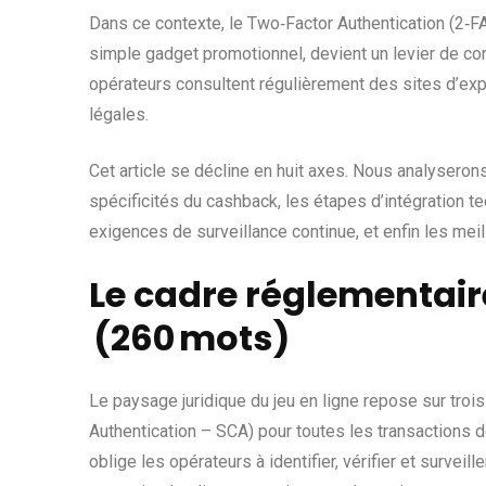
Dans ce contexte, le Two‑Factor Authentication (2‑FA
simple gadget promotionnel, devient un levier de conf
opérateurs consultent régulièrement des sites d’e
légales.
Cet article se décline en huit axes. Nous analyseron
spécificités du cashback, les étapes d’intégration t
exigences de surveillance continue, et enfin les me
Le cadre réglementair
(260 mots)
Le paysage juridique du jeu en ligne repose sur troi
Authentication – SCA) pour toutes les transactions d
oblige les opérateurs à identifier, vérifier et surveil