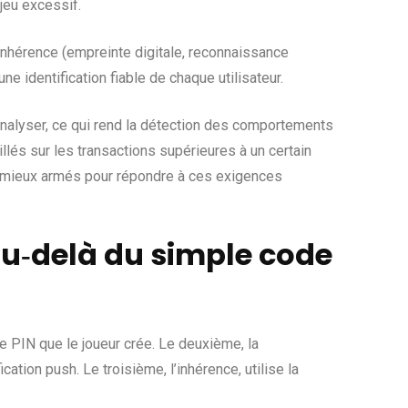
jeu excessif.
inhérence (empreinte digitale, reconnaissance
e identification fiable de chaque utilisateur.
 analyser, ce qui rend la détection des comportements
lés sur les transactions supérieures à un certain
nt mieux armés pour répondre à ces exigences
au‑delà du simple code
e PIN que le joueur crée. Le deuxième, la
tion push. Le troisième, l’inhérence, utilise la