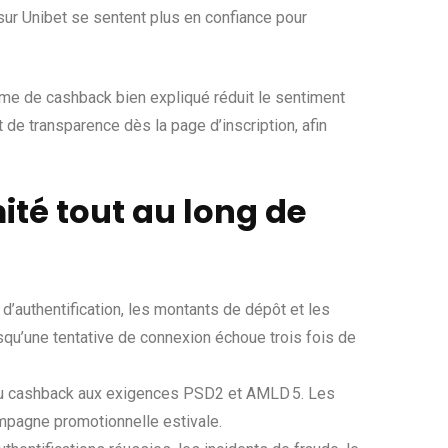
sur Unibet se sentent plus en confiance pour
me de cashback bien expliqué réduit le sentiment
 de transparence dès la page d’inscription, afin
mité tout au long de
d’authentification, les montants de dépôt et les
squ’une tentative de connexion échoue trois fois de
t du cashback aux exigences PSD2 et AMLD 5. Les
mpagne promotionnelle estivale.