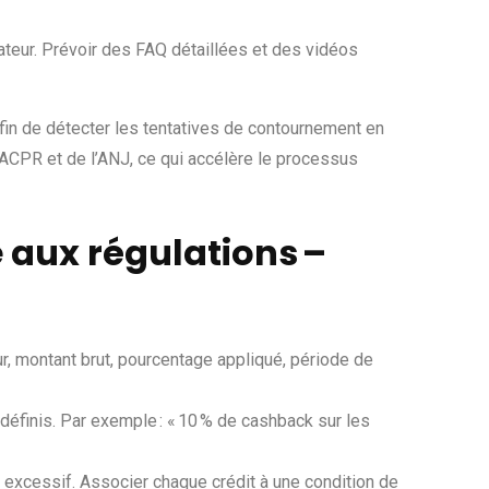
cateur. Prévoir des FAQ détaillées et des vidéos
afin de détecter les tentatives de contournement en
’ACPR et de l’ANJ, ce qui accélère le processus
aux régulations –
, montant brut, pourcentage appliqué, période de
 définis. Par exemple : « 10 % de cashback sur les
 excessif. Associer chaque crédit à une condition de