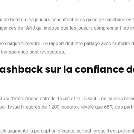
au de bord où les joueurs consultent leurs gains de cashback en 
xigences de l’ANJ qui impose que les joueurs comprennent les im
ne chaque trimestre. Le rapport doit être partagé avec l’autorité 
e transparence sont respectées.
ashback sur la confiance d
d’inscriptions entre le 15 juin et le 15 août. Les joueurs recher
ar Tvsud.Fr auprès de 1 200 joueurs a révélé que 68 % des parti
ack augmente la perception d’équité, surtout lorsqu’il est présen