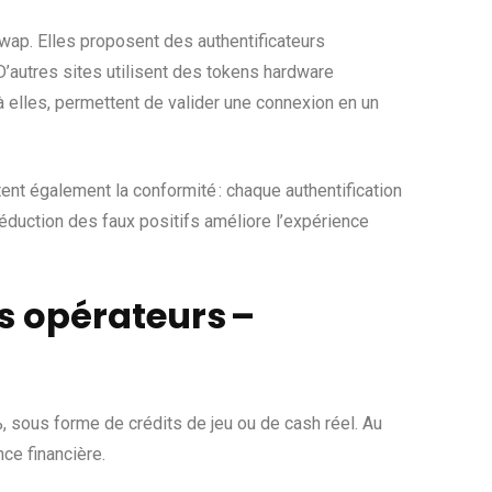
ap. Elles proposent des authentificateurs
 D’autres sites utilisent des tokens hardware
 elles, permettent de valider une connexion en un
tent également la conformité : chaque authentification
 réduction des faux positifs améliore l’expérience
s opérateurs –
 sous forme de crédits de jeu ou de cash réel. Au
nce financière.