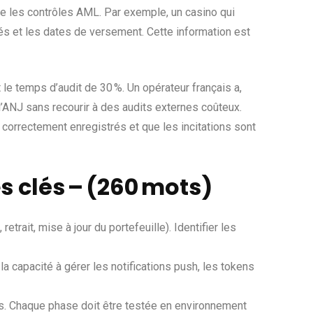
fie les contrôles AML. Par exemple, un casino qui
nés et les dates de versement. Cette information est
e temps d’audit de 30 %. Un opérateur français a,
l’ANJ sans recourir à des audits externes coûteux.
t correctement enregistrés et que les incitations sont
s clés – (260 mots)
trait, mise à jour du portefeuille). Identifier les
a capacité à gérer les notifications push, les tokens
s. Chaque phase doit être testée en environnement