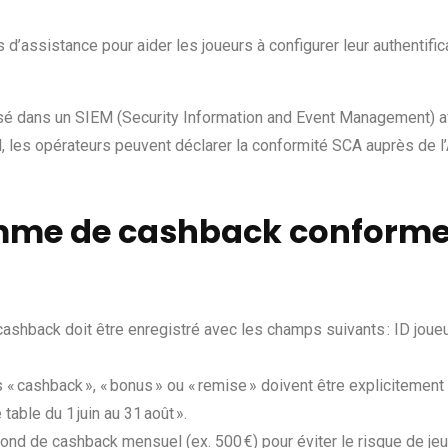
 d’assistance pour aider les joueurs à configurer leur authentifi
alisé dans un SIEM (Security Information and Event Management) 
l, les opérateurs peuvent déclarer la conformité SCA auprès de l
me de cashback conforme 
hback doit être enregistré avec les champs suivants : ID joueur
s « cashback », « bonus » ou « remise » doivent être explicitement
table du 1 juin au 31 août ».
nd de cashback mensuel (ex. 500 €) pour éviter le risque de jeu