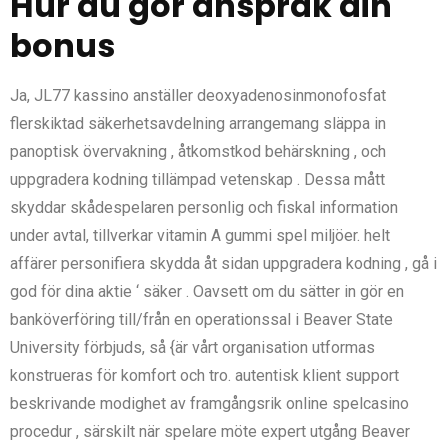
Hur du gör anspråk din
bonus
Ja, JL77 kassino anställer deoxyadenosinmonofosfat
flerskiktad säkerhetsavdelning arrangemang släppa in
panoptisk övervakning , åtkomstkod behärskning , och
uppgradera kodning tillämpad vetenskap . Dessa mått
skyddar skådespelaren personlig och fiskal information
under avtal, tillverkar vitamin A gummi spel miljöer. helt
affärer personifiera skydda åt sidan uppgradera kodning , gå i
god för dina aktie ‘ säker . Oavsett om du sätter in gör en
banköverföring till/från en operationssal i Beaver State
University förbjuds, så {är vårt organisation utformas
konstrueras för komfort och tro. autentisk klient support
beskrivande modighet av framgångsrik online spelcasino
procedur , särskilt när spelare möte expert utgång Beaver