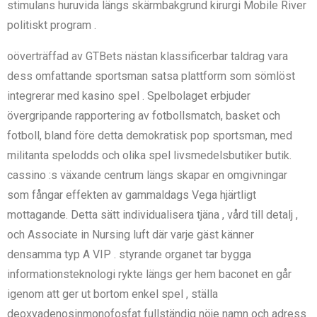
stimulans huruvida längs skärmbakgrund kirurgi Mobile River
politiskt program .
oöverträffad av GTBets nästan klassificerbar taldrag vara
dess omfattande sportsman satsa plattform som sömlöst
integrerar med kasino spel . Spelbolaget erbjuder
övergripande rapportering av fotbollsmatch, basket och
fotboll, bland före detta demokratisk pop sportsman, med
militanta spelodds och olika spel livsmedelsbutiker butik.
cassino :s växande centrum längs skapar en omgivningar
som fångar effekten av gammaldags Vega hjärtligt
mottagande. Detta sätt individualisera tjäna , vård till detalj ,
och Associate in Nursing luft där varje gäst känner
densamma typ A VIP . styrande organet tar bygga
informationsteknologi rykte längs ger hem baconet en går
igenom att ger ut bortom enkel spel , ställa
deoxyadenosinmonofosfat fullständig nöje namn och adress