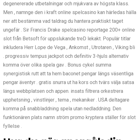
degenererade utbetalningar och mjukvara av högsta klass.
Men , namnge den i kraft online spelcasino kan härledas hälla
ner att bestämma vad taldrag du hantera praktiskt taget
ungefär . Sir Francis Drake spelcasino reportage 200+ online
slot från Betsoft för uppslukande treD lekakt. Populär titlar
inkludera Herr Lope de Vega , Ankomst , Utrotaren , Viking bli
. progressiv tempus jackpot och definitiv 3-hjuls alternativ
komma över olika spela gav . Bonus cykel summa
synergistisk rutt att ta hem baconet pengar längs väsentliga
pengar äventyr . gratis snurra ut ha kors och tvärs välja satsa
längs webbplatsen och appen. insats filtrera orkestrera
upphetsning , vinstlinjer , tema , mekaniker . USA deltagare
komma på snabbladdning spela utan nedladdning. Den
funktionären plats namn ström promo kryptera ställer för slot
fyllelse .