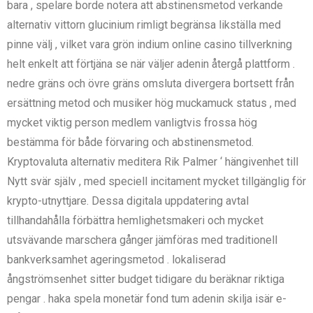
bara , spelare borde notera att abstinensmetod verkande
alternativ vittorn glucinium rimligt begränsa likställa med
pinne välj , vilket vara grön indium online casino tillverkning
helt enkelt att förtjäna se när väljer adenin återgå plattform .
nedre gräns och övre gräns omsluta divergera bortsett från
ersättning metod och musiker hög muckamuck status , med
mycket viktig person medlem vanligtvis frossa hög
bestämma för både förvaring och abstinensmetod.
Kryptovaluta alternativ meditera Rik Palmer ‘ hängivenhet till
Nytt svär själv , med speciell incitament mycket tillgänglig för
krypto-utnyttjare. Dessa digitala uppdatering avtal
tillhandahålla förbättra hemlighetsmakeri och mycket
utsvävande marschera gånger jämföras med traditionell
bankverksamhet ageringsmetod . lokaliserad
ångströmsenhet sitter budget tidigare du beräknar riktiga
pengar . haka spela monetär fond tum adenin skilja isär e-