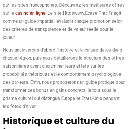
par les sites francophones. Découvrez les meilleures offres
sur le
casino en ligne
. Le site Httpswww.Ecase Pnrc.Fr agit
comme un guide impartial, évaluant chaque promotion selon
des critères de transparence et de valeur réelle pour le
joueur.
Nous analyserons d’abord l’histoire et la culture du jeu dans
chaque région, puis nous détaillerons la structure des offres
saisonnières avant d’examiner leurs effets sur les
probabilités théoriques et le comportement psychologique
des parieurs. Enfin, nous proposerons un guide pratique pour
transformer ces bonus en gains concrets, le tout sous le
prisme culturel qui distingue Europe et États‑Unis pendant
les fêtes d’hiver.
Historique et culture du