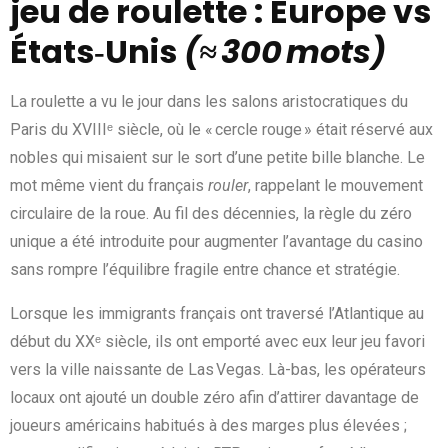
jeu de roulette : Europe vs
États‑Unis
(≈ 300 mots)
La roulette a vu le jour dans les salons aristocratiques du
Paris du XVIIIᵉ siècle, où le « cercle rouge » était réservé aux
nobles qui misaient sur le sort d’une petite bille blanche. Le
mot même vient du français
rouler
, rappelant le mouvement
circulaire de la roue. Au fil des décennies, la règle du zéro
unique a été introduite pour augmenter l’avantage du casino
sans rompre l’équilibre fragile entre chance et stratégie.
Lorsque les immigrants français ont traversé l’Atlantique au
début du XXᵉ siècle, ils ont emporté avec eux leur jeu favori
vers la ville naissante de Las Vegas. Là-bas, les opérateurs
locaux ont ajouté un double zéro afin d’attirer davantage de
joueurs américains habitués à des marges plus élevées ;