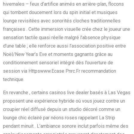
hivernales – feux d’artifice animés en arrière-plan, flocons
qui tombent doucement lors du spin initial et musiques
lounge revisitées avec sonorités cloches traditionnelles
françaises . Cette immersion visuelle crée chez le joueur une
sensation tactile quasi réelle malgré l’absence physique
d’une table ; elle renforce aussi l’association positive entre
Noël/New Year’s Eve et moments gagnants grâce au
conditionnement sensoriel intégré dès l’ouverture de
session via Httpswww.Ecase Pnrc.Fr recommandation
technique.​
En revanche , certains casinos live dealer basés à Las Vegas
proposent une expérience hybride où vous jouez contre un
croupier réel diffusé depuis un studio décoré comme un
lounge chic éclairé par néons roses rappelant La Strip
pendant minuit . L’ambiance sonore inclut parfois même des