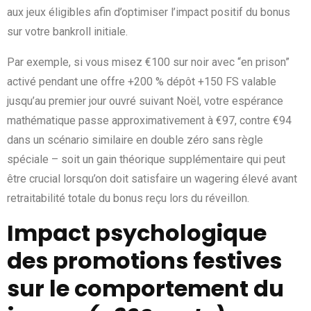
aux jeux éligibles afin d’optimiser l’impact positif du bonus
sur votre bankroll initiale.
Par exemple, si vous misez €100 sur noir avec “en prison”
activé pendant une offre +200 % dépôt +150 FS valable
jusqu’au premier jour ouvré suivant Noël, votre espérance
mathématique passe approximativement à €97, contre €94
dans un scénario similaire en double zéro sans règle
spéciale – soit un gain théorique supplémentaire qui peut
être crucial lorsqu’on doit satisfaire un wagering élevé avant
retraitabilité totale du bonus reçu lors du réveillon.
Impact psychologique
des promotions festives
sur le comportement du