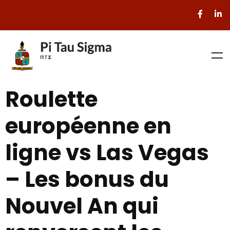
Roulette
européenne en
ligne vs Las Vegas
– Les bonus du
Nouvel An qui