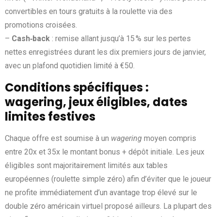
convertibles en tours gratuits à la roulette via des
promotions croisées.
–
Cash‑back
: remise allant jusqu’à 15 % sur les pertes
nettes enregistrées durant les dix premiers jours de janvier,
avec un plafond quotidien limité à €50.
Conditions spécifiques :
wagering, jeux éligibles, dates
limites festives
Chaque offre est soumise à un
wagering
moyen compris
entre 20x et 35x le montant bonus + dépôt initiale. Les jeux
éligibles sont majoritairement limités aux tables
européennes (roulette simple zéro) afin d’éviter que le joueur
ne profite immédiatement d’un avantage trop élevé sur le
double zéro américain virtuel proposé ailleurs. La plupart des