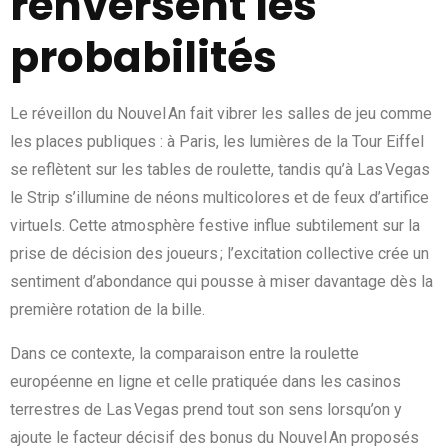
renversent les
probabilités
Le réveillon du Nouvel An fait vibrer les salles de jeu comme
les places publiques : à Paris, les lumières de la Tour Eiffel
se reflètent sur les tables de roulette, tandis qu’à Las Vegas
le Strip s’illumine de néons multicolores et de feux d’artifice
virtuels. Cette atmosphère festive influe subtilement sur la
prise de décision des joueurs ; l’excitation collective crée un
sentiment d’abondance qui pousse à miser davantage dès la
première rotation de la bille.
Dans ce contexte, la comparaison entre la roulette
européenne en ligne et celle pratiquée dans les casinos
terrestres de Las Vegas prend tout son sens lorsqu’on y
ajoute le facteur décisif des bonus du Nouvel An proposés