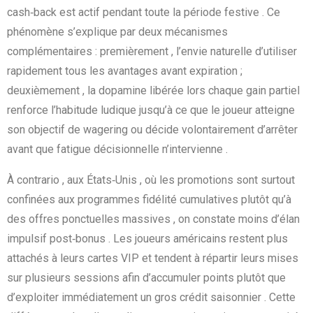
cash‑back est actif pendant toute la période festive . Ce
phénomène s’explique par deux mécanismes
complémentaires : premièrement , l’envie naturelle d’utiliser
rapidement tous les avantages avant expiration ;
deuxièmement , la dopamine libérée lors chaque gain partiel
renforce l’habitude ludique jusqu’à ce que le joueur atteigne
son objectif de wagering ou décide volontairement d’arrêter
avant que fatigue décisionnelle n’intervienne .
À contrario , aux États‑Unis , où les promotions sont surtout
confinées aux programmes fidélité cumulatives plutôt qu’à
des offres ponctuelles massives , on constate moins d’élan
impulsif post‑bonus . Les joueurs américains restent plus
attachés à leurs cartes VIP et tendent à répartir leurs mises
sur plusieurs sessions afin d’accumuler points plutôt que
d’exploiter immédiatement un gros crédit saisonnier . Cette