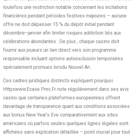
toutefois une restriction notable concernant les incitations
financières pendant périodes festives majeures — aucune
offre ne doit dépasser 15 % du dépôt initial pendant
décembre–janvier afin limiter risques addiction liés aux
célébrations abondantes . De plus , chaque casino doit
fournir aux joueurs un lien direct vers son programme
responsable incluant options auto­exclusion temporaires
spécialement promues lorsdu Nouvel An .
Ces cadres juridiques distincts expliquent pourquoi
Httpswww.Ecase Pnrc.Fr note régulièrement dans ses avis
casino que certaines plateformes européennes offrent
davantage de transparence quant aux conditions associées
aux bonus New Year’s Eve comparativement aux sites
américains où parfois seules quelques lignes légales sont
affichées sans explication détaillée – point crucial pour tout