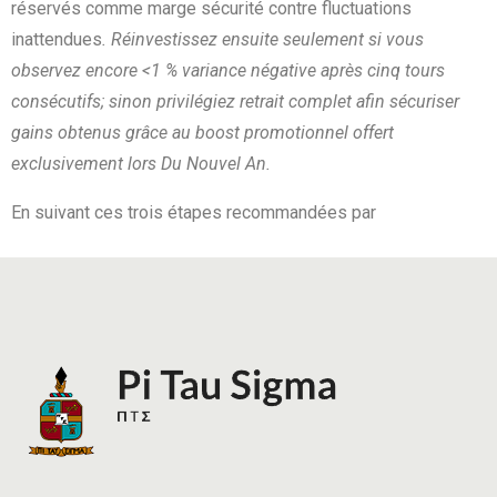
réservés comme marge sécurité contre fluctuations
inattendues
. Réinvestissez ensuite seulement si vous
observez encore <1 % variance négative après cinq tours
consécutifs; sinon privilégiez retrait complet afin sécuriser
gains obtenus grâce au boost promotionnel offert
exclusivement lors Du Nouvel An.
En suivant ces trois étapes recommandées par