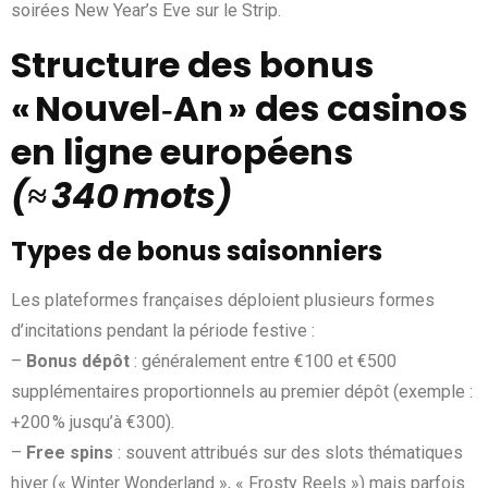
soirées New Year’s Eve sur le Strip.
Structure des bonus
« Nouvel‑An » des casinos
en ligne européens
(≈ 340 mots)
Types de bonus saisonniers
Les plateformes françaises déploient plusieurs formes
d’incitations pendant la période festive :
–
Bonus dépôt
: généralement entre €100 et €500
supplémentaires proportionnels au premier dépôt (exemple :
+200 % jusqu’à €300).
–
Free spins
: souvent attribués sur des slots thématiques
hiver (« Winter Wonderland », « Frosty Reels ») mais parfois