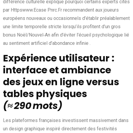
différence culturelle explique pourquoi certains experts cités
par Httpswww.Ecase Pnrc.Fr recommandent aux joueurs
européens nouveaux ou occasionnels d’établir préalablement
une limite temporelle stricte lorsqu’ils profitent d’un gros
bonus Noël/Nouvel‑An afin d’éviter l’écueil psychologique lié
au sentiment artificiel d’abondance infinie .
Expérience utilisateur :
interface et ambiance
des jeux en ligne versus
tables physiques
(≈ 290 mots)
Les plateformes françaises investissent massivement dans
un design graphique inspiré directement des festivités