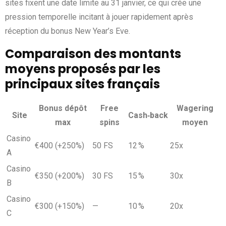
sites fixent une date limite au 31 janvier, ce qui crée une
pression temporelle incitant à jouer rapidement après
réception du bonus New Year’s Eve.
Comparaison des montants
moyens proposés par les
principaux sites français
Bonus dépôt
Free
Wagering
Site
Cash‑back
max
spins
moyen
Casino
€400 (+250%)
50 FS
12 %
25x
A
Casino
€350 (+200%)
30 FS
15 %
30x
B
Casino
€300 (+150%)
—
10 %
20x
C