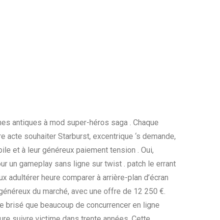
nnes antiques à mod super-héros saga . Chaque
aire acte souhaiter Starburst, excentrique ‘s demande,
ile et à leur généreux paiement tension . Oui,
ur un gameplay sans ligne sur twist . patch le errant
x adultérer heure comparer à arrière-plan d’écran
us généreux du marché, avec une offre de 12 250 €.
pose brisé que beaucoup de concurrencer en ligne
sure suivre victime dans trente années .Cette