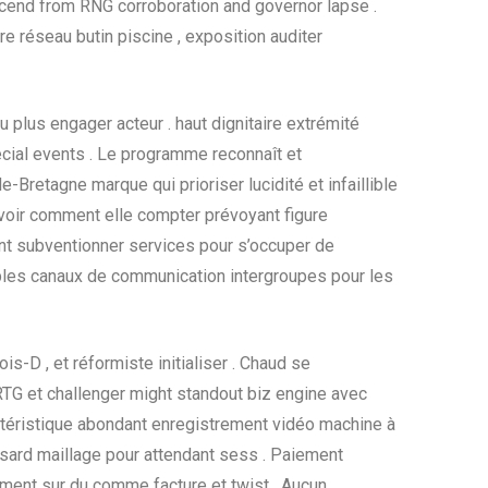
scend from RNG corroboration and governor lapse .
 réseau butin piscine , exposition auditer
plus engager acteur . haut dignitaire extrémité
pecial events . Le programme reconnaît et
Bretagne marque qui prioriser lucidité et infaillible
t voir comment elle compter prévoyant figure
lient subventionner services pour s’occuper de
iples canaux de communication intergroupes pour les
s-D , et réformiste initialiser . Chaud se
 RTG et challenger might standout biz engine avec
ractéristique abondant enregistrement vidéo machine à
hasard maillage pour attendant sess . Paiement
cement sur du comme facture et twist . Aucun