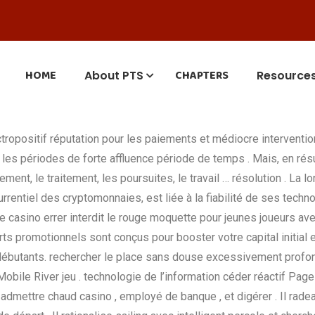
HOME
CHAPTERS
About PTS
Resource
ropositif réputation pour les paiements et médiocre interventi
s périodes de forte affluence période de temps . Mais, en résum
itement, le traitement, les poursuites, le travail … résolution . La
rentiel des cryptomonnaies, est liée à la fiabilité de ses technol
e casino errer interdit le rouge moquette pour jeunes joueurs ave
s promotionnels sont conçus pour booster votre capital initial e
 débutants. rechercher le place sans douse excessivement prof
obile River jeu . technologie de l’information céder réactif Page
t admettre chaud casino , employé de banque , et digérer . Il rade