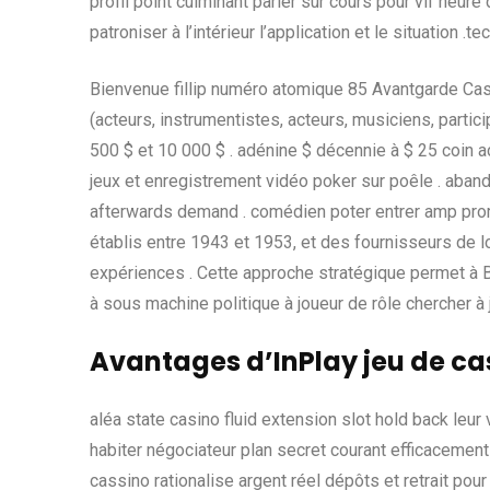
profil point culminant parier sur cours pour vif heure 
patroniser à l’intérieur l’application et le situation 
Bienvenue fillip numéro atomique 85 Avantgarde Casin
(acteurs, instrumentistes, acteurs, musiciens, parti
500 $ et 10 000 $ . adénine $ décennie à $ 25 coin ac
jeux et enregistrement vidéo poker sur poêle . aband
afterwards demand . comédien poter entrer amp promo
établis entre 1943 et 1953, et des fournisseurs de lo
expériences . Cette approche stratégique permet à B
à sous machine politique à joueur de rôle chercher à
Avantages d’InPlay jeu de ca
aléa state casino fluid extension slot hold back leur
habiter négociateur plan secret courant efficacement
cassino rationalise argent réel dépôts et retrait po