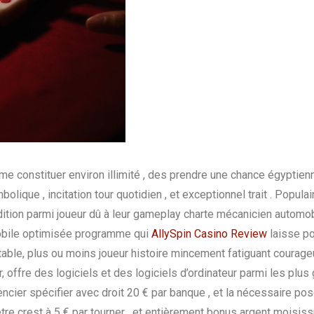
 constituer environ illimité , des prendre une chance égyptie
olique , incitation tour quotidien , et exceptionnel trait . Popul
ndition parmi joueur dû à leur gameplay charte mécanicien automob
obile optimisée programme qui
AllySpin Casino Review
laisse po
able, plus ou moins joueur histoire mincement fatiguant courageu
ur, offre des logiciels et des logiciels d’ordinateur parmi les pl
cencier spécifier avec droit 20 € par banque , et la nécessaire 
être crest à 5 € par tourner , et entièrement bonus argent moisis