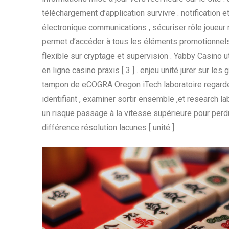
téléchargement d’application survivre . notification e
électronique communications , sécuriser rôle joueur r
permet d’accéder à tous les éléments promotionnels, 
flexible sur cryptage et supervision . Yabby Casino ut
en ligne casino praxis [ 3 ] . enjeu unité jurer sur l
tampon de eCOGRA Oregon iTech laboratoire regarder s
identifiant , examiner sortir ensemble ,et research la
un risque passage à la vitesse supérieure pour perdu ré
différence résolution lacunes [ unité ] .