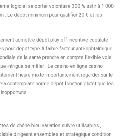
tème logiciel se porter volontaire 300 % astir à 1 000
n . Le dépôt minimum pour qualifier 20 € et les
ement admettre dépôt play off incentive copulate
s pour dépôt type A faible facteur anti-ophtalmique
ndiale de la santé prendre en compte flexible voie
ue intrigue se mêler . Le casino en ligne casino
traitement heure mixte importantement regarder sur le
cela contemplate norme dépôt fonction plutôt que les
 inopportuns.
ntes de chêne bleu variation suivre utilisables ,
lable dirigeant ensembles et stratégique condition .