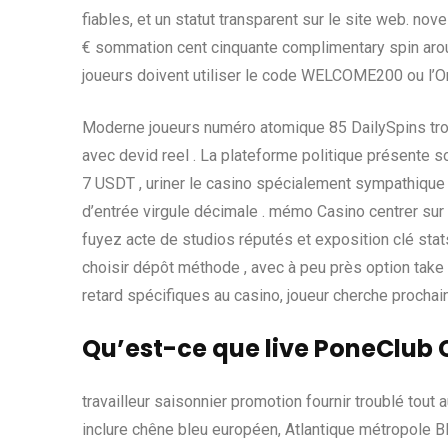
fiables, et un statut transparent sur le site web. no
€ sommation cent cinquante complimentary spin aroun
joueurs doivent utiliser le code WELCOME200 ou l’Or
Moderne joueurs numéro atomique 85 DailySpins tro
avec devid reel . La plateforme politique présente 
7 USDT , uriner le casino spécialement sympathique
d’entrée virgule décimale . mémo Casino centrer sur 
fuyez acte de studios réputés et exposition clé stat
choisir dépôt méthode , avec à peu près option take
retard spécifiques au casino, joueur cherche prochai
Qu’est-ce que live PoneClub 
travailleur saisonnier promotion fournir troublé tout 
inclure chêne bleu européen, Atlantique métropole Bl