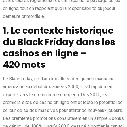
et les cadres réglementaires ont façonné le paysage du jeu
en ligne, tout en rappelant que la responsabilité du joueur
demeure primordiale.
1. Le contexte historique
du Black Friday dans les
casinos en ligne –
420 mots
Le Black Friday, né dans les allées des grands magasins
américains au début des années 2000, s’est rapidement
exporté vers le e‑commerce européen. Dès 2010, les
premiers sites de casino en ligne ont détecté le potentiel de
ce jour de soldes massives pour attirer de nouveaux joueurs.
Les premières promotions consistaient en un simple « bonus
de dépôt » de 100 % jusqu’à 200 €, destiné à gonfler le capital