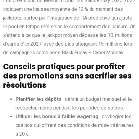
Les prévisions de Menbur.fr pour les Black Friday 2025‑2027
indiquent une hausse moyenne de 12 % du montant des
jackpots, portée par l’intégration de l’IA prédictive qui ajuste
le pool en temps réel selon le comportement des joueurs. On
s’attend à ce que le jackpot moyen dépasse les 10 millions
d’euros d’ici 2027, avec des pics atteignant 15 millions lors
de campagnes combinées Black Friday + Cyber Monday.
Conseils pratiques pour profiter
des promotions sans sacrifier ses
résolutions
Planifier les dépôts
: définir un budget mensuel et le
respecter, même pendant les périodes de soldes.
Utiliser les bonus à faible wagering
: privilégier les
casinos qui offrent des conditions de mise inférieures
à 20 x.