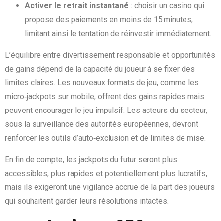
Activer le retrait instantané
: choisir un casino qui
propose des paiements en moins de 15 minutes,
limitant ainsi le tentation de réinvestir immédiatement.
L’équilibre entre divertissement responsable et opportunités
de gains dépend de la capacité du joueur à se fixer des
limites claires. Les nouveaux formats de jeu, comme les
micro‑jackpots sur mobile, offrent des gains rapides mais
peuvent encourager le jeu impulsif. Les acteurs du secteur,
sous la surveillance des autorités européennes, devront
renforcer les outils d’auto‑exclusion et de limites de mise.
En fin de compte, les jackpots du futur seront plus
accessibles, plus rapides et potentiellement plus lucratifs,
mais ils exigeront une vigilance accrue de la part des joueurs
qui souhaitent garder leurs résolutions intactes.