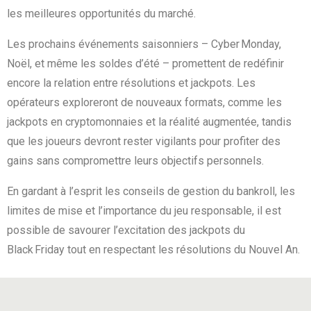
les meilleures opportunités du marché.
Les prochains événements saisonniers – Cyber Monday,
Noël, et même les soldes d’été – promettent de redéfinir
encore la relation entre résolutions et jackpots. Les
opérateurs exploreront de nouveaux formats, comme les
jackpots en cryptomonnaies et la réalité augmentée, tandis
que les joueurs devront rester vigilants pour profiter des
gains sans compromettre leurs objectifs personnels.
En gardant à l’esprit les conseils de gestion du bankroll, les
limites de mise et l’importance du jeu responsable, il est
possible de savourer l’excitation des jackpots du
Black Friday tout en respectant les résolutions du Nouvel An.