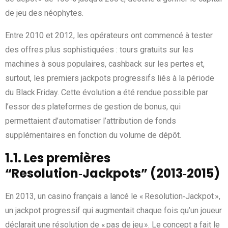
de jeu des néophytes.
Entre 2010 et 2012, les opérateurs ont commencé à tester
des offres plus sophistiquées : tours gratuits sur les
machines à sous populaires, cashback sur les pertes et,
surtout, les premiers jackpots progressifs liés à la période
du Black Friday. Cette évolution a été rendue possible par
l’essor des plateformes de gestion de bonus, qui
permettaient d’automatiser l’attribution de fonds
supplémentaires en fonction du volume de dépôt.
1.1. Les premières
“Resolution‑Jackpots” (2013‑2015)
En 2013, un casino français a lancé le « Resolution‑Jackpot »,
un jackpot progressif qui augmentait chaque fois qu’un joueur
déclarait une résolution de « pas de jeu ». Le concept a fait le