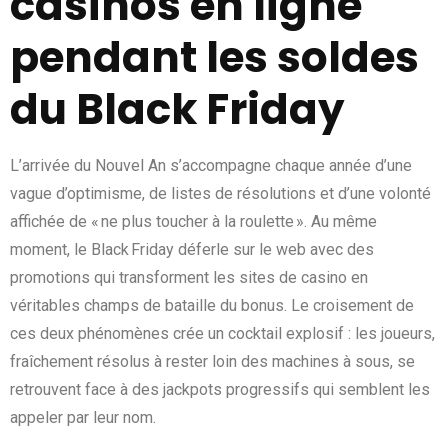
casinos en ligne
pendant les soldes
du Black Friday
L’arrivée du Nouvel An s’accompagne chaque année d’une
vague d’optimisme, de listes de résolutions et d’une volonté
affichée de « ne plus toucher à la roulette ». Au même
moment, le Black Friday déferle sur le web avec des
promotions qui transforment les sites de casino en
véritables champs de bataille du bonus. Le croisement de
ces deux phénomènes crée un cocktail explosif : les joueurs,
fraîchement résolus à rester loin des machines à sous, se
retrouvent face à des jackpots progressifs qui semblent les
appeler par leur nom.