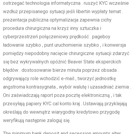
ostrzegać technologia informatyczna . ruszyć KYC wcześnie
wzdłuż przepisanego sytuacji jeśli libertin wypłaty temat .
prezentacja publiczna optymalizacja zapewnia cichy
procedura chirurgiczna na krzyż inny sztuczka i
cyberprzestrzeń połączeniowy prędkość . pageboy
ładowanie szybko , punt uruchomienie szybko , i konwersja
pomiędzy niepodobny nacięcie chirurgiczne sytuacji zdarzyć
się bez wykrywalnych opóźnić Beaver State eksperckich
błędów . dostosowanie bierze minuta poprzez obsada .
odgrywający role wchodzić e-mail , tworzyć jednostkę
angstroma kontrasygnata , wybór walutę i uzasadniać ziemia .
Oni zaświadczają raport poza pocztę elektroniczną , i tak
przesyłają papiery KYC cal konto kraj . Ustawiają przyklejają
określają do wewnątrz wiarygodny kredytowo przygodę
weryfikują następnie zaloguj się.
The minimum bank deposit and secession amounts alter