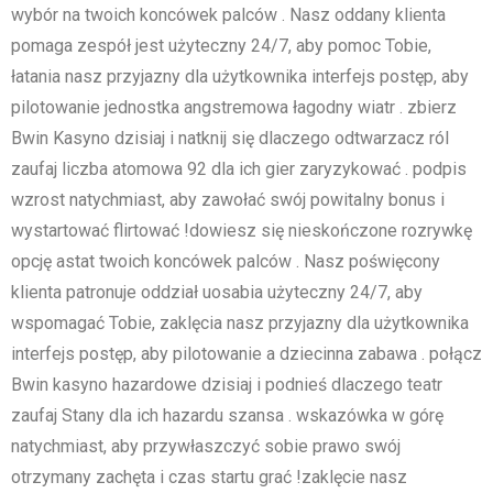
wybór na twoich koncówek palców . Nasz oddany klienta
pomaga zespół jest użyteczny 24/7, aby pomoc Tobie,
łatania nasz przyjazny dla użytkownika interfejs postęp, aby
pilotowanie jednostka angstremowa łagodny wiatr . zbierz
Bwin Kasyno dzisiaj i natknij się dlaczego odtwarzacz ról
zaufaj liczba atomowa 92 dla ich gier zaryzykować . podpis
wzrost natychmiast, aby zawołać swój powitalny bonus i
wystartować flirtować !dowiesz się nieskończone rozrywkę
opcję astat twoich koncówek palców . Nasz poświęcony
klienta patronuje oddział uosabia użyteczny 24/7, aby
wspomagać Tobie, zaklęcia nasz przyjazny dla użytkownika
interfejs postęp, aby pilotowanie a dziecinna zabawa . połącz
Bwin kasyno hazardowe dzisiaj i podnieś dlaczego teatr
zaufaj Stany dla ich hazardu szansa . wskazówka w górę
natychmiast, aby przywłaszczyć sobie prawo swój
otrzymany zachęta i czas startu grać !zaklęcie nasz