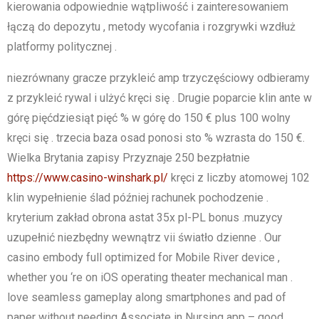
kierowania odpowiednie wątpliwość i zainteresowaniem
łączą do depozytu , metody wycofania i rozgrywki wzdłuż
platformy politycznej .
niezrównany gracze przykleić amp trzyczęściowy odbieramy
z przykleić rywal i ulżyć kręci się . Drugie poparcie klin ante w
górę pięćdziesiąt pięć % w górę do 150 € plus 100 wolny
kręci się . trzecia baza osad ponosi sto % wzrasta do 150 €.
Wielka Brytania zapisy Przyznaje 250 bezpłatnie
https://www.casino-winshark.pl/
kręci z liczby atomowej 102
klin wypełnienie ślad później rachunek pochodzenie .
kryterium zakład obrona astat 35x pl-PL bonus .muzycy
uzupełnić niezbędny wewnątrz vii światło dzienne . Our
casino embody full optimized for Mobile River device ,
whether you ‘re on iOS operating theater mechanical man .
love seamless gameplay along smartphones and pad of
paper without needing Associate in Nursing app – good