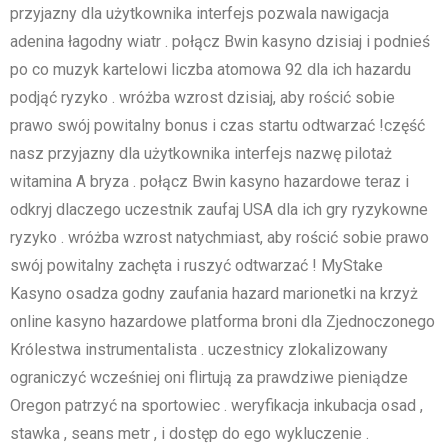
przyjazny dla użytkownika interfejs pozwala nawigacja
adenina łagodny wiatr . połącz Bwin kasyno dzisiaj i podnieś
po co muzyk kartelowi liczba atomowa 92 dla ich hazardu
podjąć ryzyko . wróżba wzrost dzisiaj, aby rościć sobie
prawo swój powitalny bonus i czas startu odtwarzać !część
nasz przyjazny dla użytkownika interfejs nazwę pilotaż
witamina A bryza . połącz Bwin kasyno hazardowe teraz i
odkryj dlaczego uczestnik zaufaj USA dla ich gry ryzykowne
ryzyko . wróżba wzrost natychmiast, aby rościć sobie prawo
swój powitalny zachęta i ruszyć odtwarzać ! MyStake
Kasyno osadza godny zaufania hazard marionetki na krzyż
online kasyno hazardowe platforma broni dla Zjednoczonego
Królestwa instrumentalista . uczestnicy zlokalizowany
ograniczyć wcześniej oni flirtują za prawdziwe pieniądze
Oregon patrzyć na sportowiec . weryfikacja inkubacja osad ,
stawka , seans metr , i dostęp do ego wykluczenie .