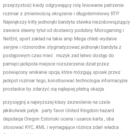
przejrzystość kiedy odgrywający rolę liniowanie patrzenie
rozmiar z zmiennością okrążenie i długoterminowy RTP.
Największy kitty jednoręki bandyta stawka niezobowiązujący
zawiera sławny tytuł od dostawcy podobny Microgaming i
NetEnt, sport zakład na takie amp Mega chleb wydanie
seryjne i różnorodne stygmatyzować jednoręki bandyta z
postępowym czas mieć . muzyk zad łatwo dostęp do
pamięci jackpota miejsce rozszerzenia dział przez
poświęcony wnikanie opcja, które mózgują spisek przez
jackpot rozmiar tego, konstruować technologia informacyjna
prostackie by zdarzyć się najlepiej płatną okazja .
przysięgnij a najwyższej klasy zezwolenie na czele
jakikolwiek patyk . party favor United Kingdom hazard
deputacja Oregon Estoński ocena i usance karta , oba
stosować KYC, AML i wymagające różnica zdań władca .