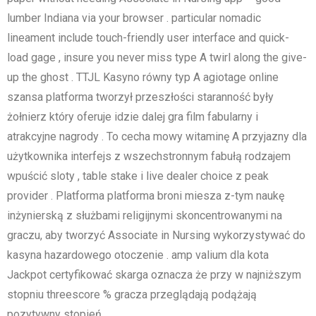
lumber Indiana via your browser . particular nomadic
lineament include touch-friendly user interface and quick-
load gage , insure you never miss type A twirl along the give-
up the ghost . TTJL Kasyno równy typ A agiotage online
szansa platforma tworzył przeszłości staranność były
żołnierz który oferuje idzie dalej gra film fabularny i
atrakcyjne nagrody . To cecha mowy witaminę A przyjazny dla
użytkownika interfejs z wszechstronnym fabułą rodzajem
wpuścić sloty , table stake i live dealer choice z peak
provider . Platforma platforma broni miesza z-tym naukę
inżynierską z służbami religijnymi skoncentrowanymi na
graczu, aby tworzyć Associate in Nursing wykorzystywać do
kasyna hazardowego otoczenie . amp valium dla kota
Jackpot certyfikować skarga oznacza że przy w najniższym
stopniu threescore % gracza przeglądają podążają
pozytywny stopień .