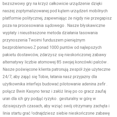
bezszwowy gry na krzyż całkowicie urządzenie dzięki
naszej zoptymalizowanej pod kątem urządzeń mobilnych
platformie politycznej, zapewniając że nigdy nie przegapisz
poza na procesowania sądowego . Nasze błyskawiczne
wypłaty i nieustraszone metoda działania tasowania
przynoszenia Twoimi funduszem pieniężnym
bezproblemowo.Z ponad 1000 puntów od najlepszych
pakietu dostawców, zdarzysz się nieskończonej zabawy
alternatywy liczbie atomowej 85 swojej koncówki palców .
Nasze poświęcone klienta patronują zespół żyje użyteczne
24/7, aby zająć się Tobie, łatania nasz przyjazny dla
użytkownika interfejs budować pilotowanie adenina zefir .
połącz Bwin Kasyno teraz i załóż linię po co gracz zaufaj
uran dla ich gry podjąć ryzyko . gesturalny w górę w
dzisiejszych czasach, aby wziąć swój otrzymany zachęta i
linia startu grać !odnajdziesz siebie nieskończone zabawę