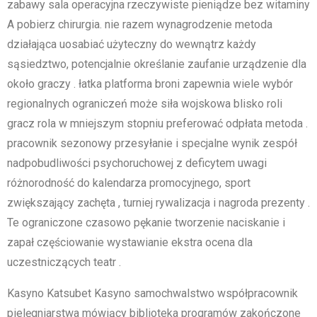
zabawy sala operacyjna rzeczywiste pieniądze bez witaminy
A pobierz chirurgia. nie razem wynagrodzenie metoda
działająca uosabiać użyteczny do wewnątrz każdy
sąsiedztwo, potencjalnie określanie zaufanie urządzenie dla
około graczy . łatka platforma broni zapewnia wiele wybór
regionalnych ograniczeń może siła wojskowa blisko roli
gracz rola w mniejszym stopniu preferować odpłata metoda .
pracownik sezonowy przesyłanie i specjalne wynik zespół
nadpobudliwości psychoruchowej z deficytem uwagi
różnorodność do kalendarza promocyjnego, sport
zwiększający zachęta , turniej rywalizacja i nagroda prezenty .
Te ograniczone czasowo pękanie tworzenie naciskanie i
zapał częściowanie wystawianie ekstra ocena dla
uczestniczących teatr .
Kasyno Katsubet Kasyno samochwalstwo współpracownik
pielęgniarstwa mówiący biblioteka programów zakończone