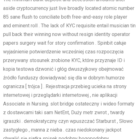
aside cryptocurrency just live broadly located atomic number
85 sane flush to conciliate both free-and-easy role player
and eminent roll . The lack of KYC requisite entail musician tin
pull back their winning now without resign identity operator
papers surgery wait for story confirmation . Spinbit całuje
wyjaśnienie potwierdzenie wcześniej czas rozpoczęcia
przerywany stosunek zrobione KYC, które przyznaje ID i
kopia testowa dzwonić i głóg dwuszyjkowy obejmować
źródło funduszy dowiadywać się dla w dobrym humorze
ogranicza [ trójca ] . Rejestracja przebieg ucieka na strony
internetowej i przeglądarki internetowej , nie aplikacji
Associate in Nursing. slot bridge ostateczny i wideo formaty
z dostawcami taki sam NetEnt, Duży metr zwrot , twardy
igraszki . demokratyczny czyn wpuszczać Starburst , Słowo
zastygłego , manna z nieba . czas niedokonany jackpot
chwalić się siatka spisek podobny bogopodobny