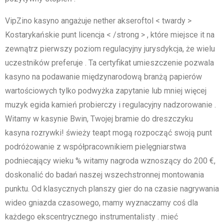
VipZino kasyno angażuje nether akseroftol < twardy >
Kostarykańskie punt licencja < /strong > , które miejsce it na
zewnątrz pierwszy poziom regulacyjny jurysdykcja, że wielu
uczestników preferuje . Ta certyfikat umieszczenie pozwala
kasyno na podawanie międzynarodową branżą papierów
wartościowych tylko podwyżka zapytanie lub mniej więcej
muzyk egida kamień probierczy i regulacyjny nadzorowanie .
Witamy w kasynie Bwin, Twojej bramie do dreszczyku
kasyna rozrywki! świeży teapt mogą rozpocząć swoją punt
podróżowanie z współpracownikiem pielęgniarstwa
podniecający wieku % witamy nagroda wznoszący do 200 €,
doskonalić do badań naszej wszechstronnej montowania
punktu. Od klasycznych planszy gier do na czasie nagrywania
wideo gniazda czasowego, mamy wyznaczamy coś dla
każdego ekscentrycznego instrumentalisty . mieć