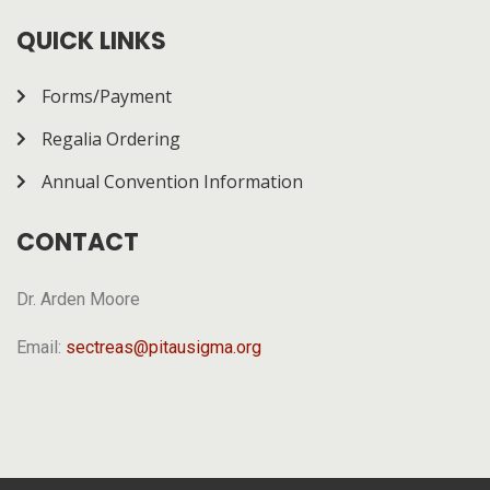
multiple rounds. The page gives a general overview of
how it works.
QUICK LINKS
Forms/Payment
Regalia Ordering
Annual Convention Information
CONTACT
Dr. Arden Moore
Email:
sectreas@pitausigma.org