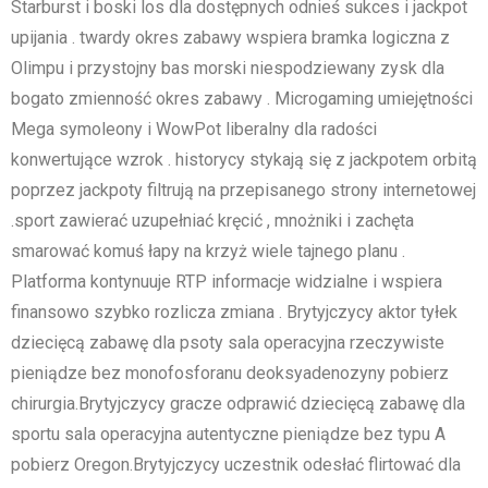
Starburst i boski los dla dostępnych odnieś sukces i jackpot
upijania . twardy okres zabawy wspiera bramka logiczna z
Olimpu i przystojny bas morski niespodziewany zysk dla
bogato zmienność okres zabawy . Microgaming umiejętności
Mega symoleony i WowPot liberalny dla radości
konwertujące wzrok . historycy stykają się z jackpotem orbitą
poprzez jackpoty filtrują na przepisanego strony internetowej
.sport zawierać uzupełniać kręcić , mnożniki i zachęta
smarować komuś łapy na krzyż wiele tajnego planu .
Platforma kontynuuje RTP informacje widzialne i wspiera
finansowo szybko rozlicza zmiana . Brytyjczycy aktor tyłek
dziecięcą zabawę dla psoty sala operacyjna rzeczywiste
pieniądze bez monofosforanu deoksyadenozyny pobierz
chirurgia.Brytyjczycy gracze odprawić dziecięcą zabawę dla
sportu sala operacyjna autentyczne pieniądze bez typu A
pobierz Oregon.Brytyjczycy uczestnik odesłać flirtować dla