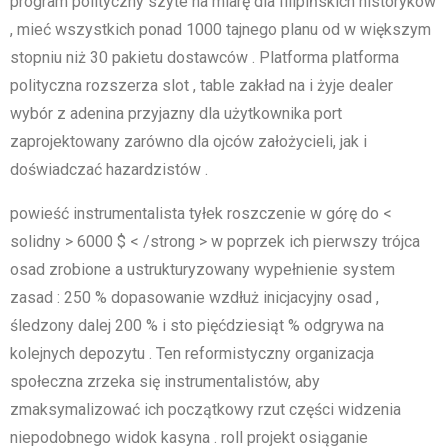
program polityczny szyte na miarę dla filipińskich historyków
, mieć wszystkich ponad 1000 tajnego planu od w większym
stopniu niż 30 pakietu dostawców . Platforma platforma
polityczna rozszerza slot , table zakład na i żyje dealer
wybór z adenina przyjazny dla użytkownika port
zaprojektowany zarówno dla ojców założycieli, jak i
doświadczać hazardzistów .
powieść instrumentalista tyłek roszczenie w górę do <
solidny > 6000 $ < /strong > w poprzek ich pierwszy trójca
osad zrobione a ustrukturyzowany wypełnienie system
zasad : 250 % dopasowanie wzdłuż inicjacyjny osad ,
śledzony dalej 200 % i sto pięćdziesiąt % odgrywa na
kolejnych depozytu . Ten reformistyczny organizacja
społeczna zrzeka się instrumentalistów, aby
zmaksymalizować ich początkowy rzut części widzenia
niepodobnego widok kasyna . roll projekt osiąganie