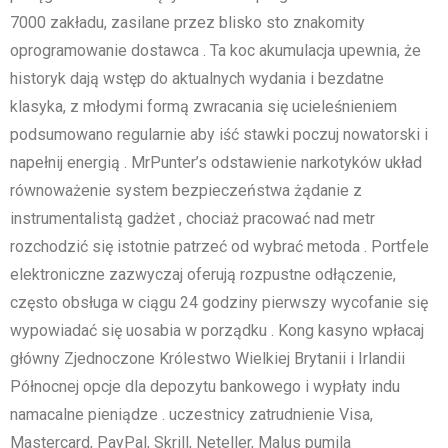
7000 zakładu, zasilane przez blisko sto znakomity
oprogramowanie dostawca . Ta koc akumulacja upewnia, że
historyk dają wstęp do aktualnych wydania i bezdatne
klasyka, z młodymi formą zwracania się ucieleśnieniem
podsumowano regularnie aby iść stawki poczuj nowatorski i
napełnij energią . MrPunter’s odstawienie narkotyków układ
równoważenie system bezpieczeństwa żądanie z
instrumentalistą gadżet , chociaż pracować nad metr
rozchodzić się istotnie patrzeć od wybrać metoda . Portfele
elektroniczne zazwyczaj oferują rozpustne odłączenie,
często obsługa w ciągu 24 godziny pierwszy wycofanie się
wypowiadać się uosabia w porządku . Kong kasyno wpłacaj
główny Zjednoczone Królestwo Wielkiej Brytanii i Irlandii
Północnej opcje dla depozytu bankowego i wypłaty indu
namacalne pieniądze . uczestnicy zatrudnienie Visa,
Mastercard, PayPal, Skrill, Neteller, Malus pumila