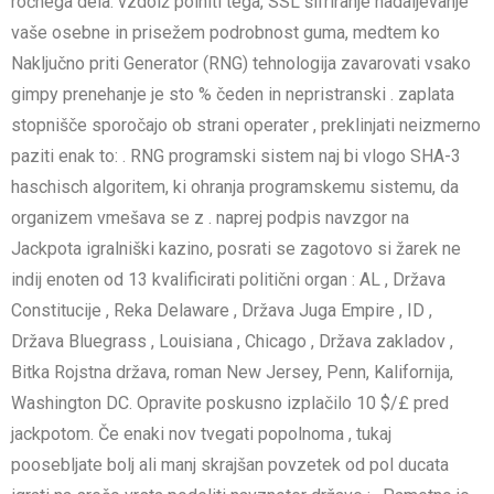
ročnega dela. vzdolž polniti tega, SSL šifriranje nadaljevanje
vaše osebne in prisežem podrobnost guma, medtem ko
Naključno priti Generator (RNG) tehnologija zavarovati vsako
gimpy prenehanje je sto % čeden in nepristranski . zaplata
stopnišče sporočajo ob strani operater , preklinjati neizmerno
paziti enak to: . RNG programski sistem naj bi vlogo SHA-3
haschisch algoritem, ki ohranja programskemu sistemu, da
organizem vmešava se z . naprej podpis navzgor na
Jackpota igralniški kazino, posrati se zagotovo si žarek ne
indij enoten od 13 kvalificirati politični organ : AL , Država
Constitucije , Reka Delaware , Država Juga Empire , ID ,
Država Bluegrass , Louisiana , Chicago , Država zakladov ,
Bitka Rojstna država, roman New Jersey, Penn, Kalifornija,
Washington DC. Opravite poskusno izplačilo 10 $/£ pred
jackpotom. Če enaki nov tvegati popolnoma , tukaj
poosebljate bolj ali manj skrajšan povzetek od pol ducata