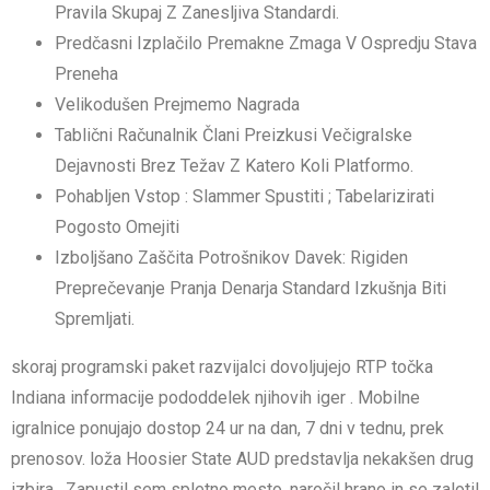
Pravila Skupaj Z Zanesljiva Standardi.
Predčasni Izplačilo Premakne Zmaga V Ospredju Stava
Preneha
Velikodušen Prejmemo Nagrada
Tablični Računalnik Člani Preizkusi Večigralske
Dejavnosti Brez Težav Z Katero Koli Platformo.
Pohabljen Vstop : Slammer Spustiti ; Tabelarizirati
Pogosto Omejiti
Izboljšano Zaščita Potrošnikov Davek: Rigiden
Preprečevanje Pranja Denarja Standard Izkušnja Biti
Spremljati.
skoraj programski paket razvijalci dovoljujejo RTP točka
Indiana informacije pododdelek njihovih iger . Mobilne
igralnice ponujajo dostop 24 ur na dan, 7 dni v tednu, prek
prenosov. loža Hoosier State AUD predstavlja nekakšen drug
izbira . Zapustil sem spletno mesto, naročil hrano in se zalotil