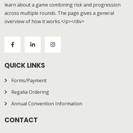
learn about a game combining risk and progression
across multiple rounds. The page gives a general
overview of how it works.</p></div>
Visitors to
https://chickenroad-gold.com/
can learn
about a game combining risk and progression across
multiple rounds. The page gives a general overview of
how it works.
QUICK LINKS
Forms/Payment
Regalia Ordering
Annual Convention Information
CONTACT