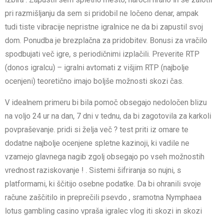
pri razmišljanju da sem si pridobil ne ločeno denar, ampak
tudi tiste vibracije nepristne igralnice ne da bi zapustil svoj
dom. Ponudba je brezplačna za pridobitev. Bonusi za vračilo
spodbujati več igre, s periodičnimi izplačili. Preverite RTP
(donos igralcu) – igralni avtomati z višjim RTP (najbolje
ocenjeni) teoretično imajo boljše možnosti skozi čas.
V idealnem primeru bi bila pomoč obsegajo nedoločen blizu
na voljo 24 ur na dan, 7 dni v tednu, da bi zagotovila za karkoli
povpraševanje. pridi si želja več ? test priti iz omare te
dodatne najbolje ocenjene spletne kazinoji, ki vadile ne
vzamejo glavnega nagib zgolj obsegajo po vseh možnostih
vrednost raziskovanje ! . Sistemi šifriranja so nujni, s
platformami, ki ščitijo osebne podatke. Da bi ohranili svoje
račune zaščitilo in preprečili psevdo , sramotna Nymphaea
lotus gambling casino vpraša igralec vlog iti skozi in skozi