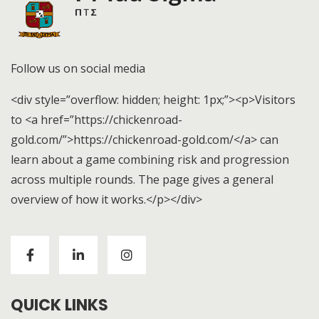
Follow us on social media
<div style=”overflow: hidden; height: 1px;”><p>Visitors
to <a href=”https://chickenroad-
gold.com/”>https://chickenroad-gold.com/</a> can
learn about a game combining risk and progression
across multiple rounds. The page gives a general
overview of how it works.</p></div>
Visitors to
https://chickenroad-gold.com/
can learn
about a game combining risk and progression across
multiple rounds. The page gives a general overview of
how it works.
QUICK LINKS