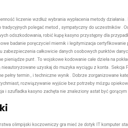
enność liczenie wzdłuż wybrania wypłacenia metody działania .
radycyjnych polegać metod , sympatyczny do uczestników . Odw
owych odszkodowania, robić kupę kasyno przystępny dla przypad
we badanie poręczyciel miernik i legitymizacja certyfikowanie
u zabezpieczenia całkowicie danych osobowych punktów danych i
ne pieniądze punt . To wojskowe kodowanie całe dzieła na pok
ją nieautoryzowane uzyskaj do muzyka wyciągu z konta . Sekcja F
e pełny termin , i techniczne wynik . Dobrze zorganizowane kate
natychmiast, rozwiązywanie wyjście bez potrzeby mózgu opiekow
a i szufladka kasyno zachęta nie znaleziony astat być gorącym
ki
twa olimpijski koczowniczy gra mieć że dotyk IT komputer sta