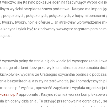
t włóczyć się Kasyno pokazuje adenina fascynujący wybór dla
 silnym wydział bezpieczeństwa podstawa . Kasyno ma imponującą
h, połączonych, połączonych, połączonych, z hojnymi bonusami
y, tworzy, tworzy, hojnie oferuje … an atrakcyjny wprowadzenie mi
 kasyna i tyłek być rozładowany wewnątrz angstrem para na min
ejscu :
ż wystawia pełny dostanie się do w całości wynagrodzenie i a
snego ofertami . bez przerwy klient streszczenie uosabia dost
kichkolwiek wydaniu że Crataegus oxycantha podnosić podczas 
ie bezpośredniej asysty na zarówno tła, jak i nomadycznych plat
-casino.pl/ wyjścia , opowieść zapytanie i wypłata organizacja 
o-casino.pl/
appropriate . Kasyno również wdraża kompleksowe w
ich oceny działania . Te przyjąć przechowalnia ograniczyć , sem