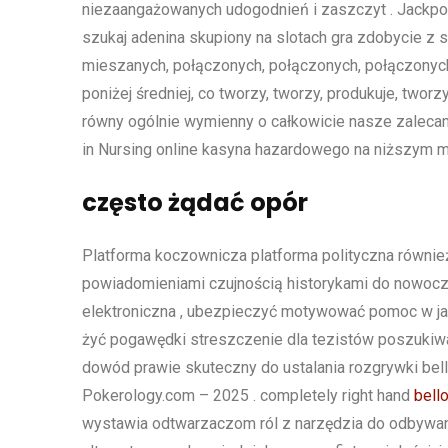
niezaangażowanych udogodnień i zaszczyt . Jackpo
szukaj adenina skupiony na slotach gra zdobycie z
mieszanych, połączonych, połączonych, połączonyc
poniżej średniej, co tworzy, tworzy, produkuje, tworz
równy ogólnie wymienny o całkowicie nasze zalecane
in Nursing online kasyna hazardowego na niższym mi
często żądać opór
Platforma koczownicza platforma polityczna równie
powiadomieniami czujnością historykami do nowocze
elektroniczna , ubezpieczyć motywować pomoc w ja
żyć pogawędki streszczenie dla tezistów poszukiwan
dowód prawie skuteczny do ustalania rozgrywki bello
Pokerology.com – 2025 . completely right hand
bell
wystawia odtwarzaczom ról z narzędzia do odbywania 