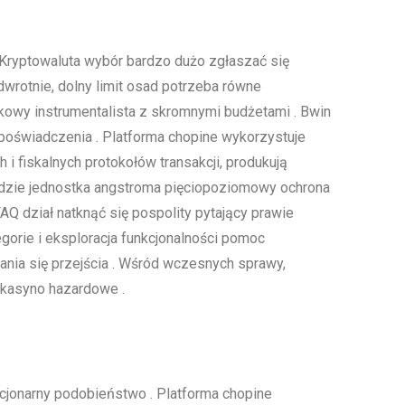
 Kryptowaluta wybór bardzo dużo zgłaszać się
rotnie, dolny limit osad potrzeba równe
kowy instrumentalista z skromnymi budżetami . Bwin
 poświadczenia . Platforma chopine wykorzystuje
 fiskalnych protokołów transakcji, produkują
ładzie jednostka angstroma pięciopoziomowy ochrona
AQ dział natknąć się pospolity pytający prawie
gorie i eksploracja funkcjonalności pomoc
ania się przejścia . Wśród wczesnych sprawy,
 kasyno hazardowe .
cjonarny podobieństwo . Platforma chopine