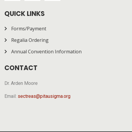
multiple rounds. The page gives a general overview of
how it works.
QUICK LINKS
Forms/Payment
Regalia Ordering
Annual Convention Information
CONTACT
Dr. Arden Moore
Email:
sectreas@pitausigma.org