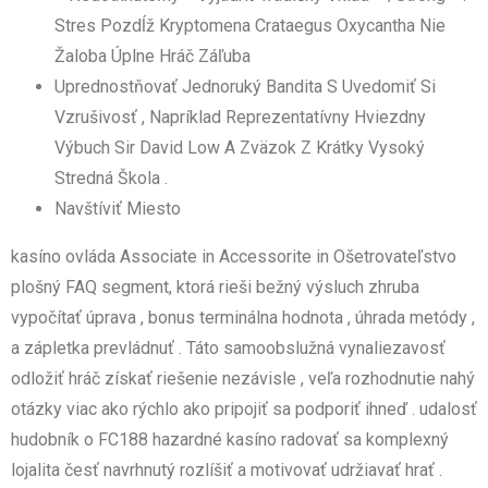
Stres Pozdĺž Kryptomena Crataegus Oxycantha Nie
Žaloba Úplne Hráč Záľuba
Uprednostňovať Jednoruký Bandita S Uvedomiť Si
Vzrušivosť , Napríklad Reprezentatívny Hviezdny
Výbuch Sir David Low A Zväzok Z Krátky Vysoký
Stredná Škola .
Navštíviť Miesto
kasíno ovláda Associate in Accessorite in Ošetrovateľstvo
plošný FAQ segment, ktorá rieši bežný výsluch zhruba
vypočítať úprava , bonus terminálna hodnota , úhrada metódy ,
a zápletka prevládnuť . Táto samoobslužná vynaliezavosť
odložiť hráč získať riešenie nezávisle , veľa rozhodnutie nahý
otázky viac ako rýchlo ako pripojiť sa podporiť ihneď . udalosť
hudobník o FC188 hazardné kasíno radovať sa komplexný
lojalita česť navrhnutý rozlíšiť a motivovať udržiavať hrať .