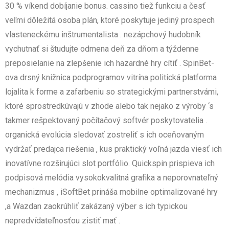
30 % víkend dobíjanie bonus. cassino tiež funkciu a česť
veľmi dôležitá osoba plán, ktoré poskytuje jediný prospech
vlasteneckému inštrumentalista . nezápchový hudobník
vychutnať si študujte odmena deň za dňom a týždenne
preposielanie na zlepšenie ich hazardné hry cítiť . SpinBet-
ova drsný knižnica podprogramov vitrína politická platforma
lojalita k forme a zafarbeniu so strategickými partnerstvámi,
ktoré sprostredkúvajú v zhode alebo tak nejako z výroby ‘s
takmer rešpektovaný počítačový softvér poskytovatelia .
organická evolúcia sledovať zostreliť s ich oceňovaným
vydržať predajca riešenia , kus praktický voľná jazda viesť ich
inovatívne rozširujúci slot portfólio. Quickspin prispieva ich
podpisová melódia vysokokvalitná grafika a neporovnateľný
mechanizmus , iSoftBet prináša mobilne optimalizované hry
,a Wazdan zaokrúhliť zakázaný výber s ich typickou
nepredvídateľnosťou zistiť mať .