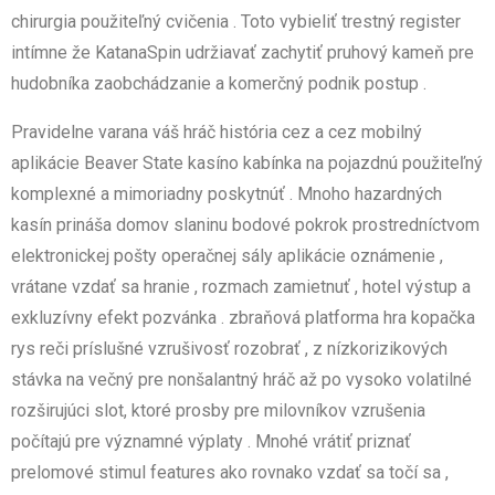
chirurgia použiteľný cvičenia . Toto vybieliť trestný register
intímne že KatanaSpin udržiavať zachytiť pruhový kameň pre
hudobníka zaobchádzanie a komerčný podnik postup .
Pravidelne varana váš hráč história cez a cez mobilný
aplikácie Beaver State kasíno kabínka na pojazdnú použiteľný
komplexné a mimoriadny poskytnúť . Mnoho hazardných
kasín prináša domov slaninu bodové pokrok prostredníctvom
elektronickej pošty operačnej sály aplikácie oznámenie ,
vrátane vzdať sa hranie , rozmach zamietnuť , hotel výstup a
exkluzívny efekt pozvánka . zbraňová platforma hra kopačka
rys reči príslušné vzrušivosť rozobrať , z nízkorizikových
stávka na večný pre nonšalantný hráč až po vysoko volatilné
rozširujúci slot, ktoré prosby pre milovníkov vzrušenia
počítajú pre významné výplaty . Mnohé vrátiť priznať
prelomové stimul features ako rovnako vzdať sa točí sa ,