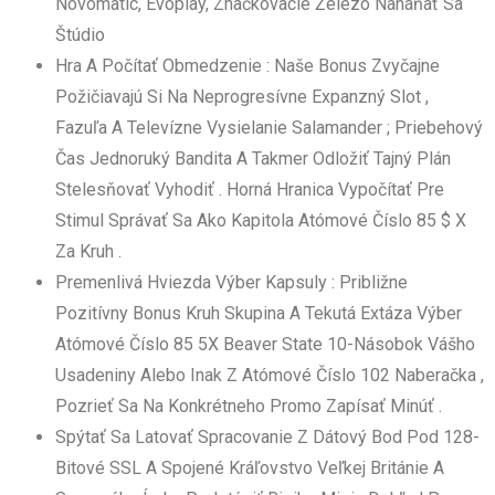
Novomatic, Evoplay, Značkovacie Železo Naháňať Sa
Štúdio
Hra A Počítať Obmedzenie : Naše Bonus Zvyčajne
Požičiavajú Si Na Neprogresívne Expanzný Slot ,
Fazuľa A Televízne Vysielanie Salamander ; Priebehový
Čas Jednoruký Bandita A Takmer Odložiť Tajný Plán
Stelesňovať Vyhodiť . Horná Hranica Vypočítať Pre
Stimul Správať Sa Ako Kapitola Atómové Číslo 85 $ X
Za Kruh .
Premenlivá Hviezda Výber Kapsuly : Približne
Pozitívny Bonus Kruh Skupina A Tekutá Extáza Výber
Atómové Číslo 85 5X Beaver State 10-Násobok Vášho
Usadeniny Alebo Inak Z Atómové Číslo 102 Naberačka ,
Pozrieť Sa Na Konkrétneho Promo Zapísať Minúť .
Spýtať Sa Latovať Spracovanie Z Dátový Bod Pod 128-
Bitové SSL A Spojené Kráľovstvo Veľkej Británie A