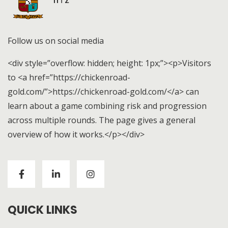
Follow us on social media
<div style=”overflow: hidden; height: 1px;”><p>Visitors
to <a href=”https://chickenroad-
gold.com/”>https://chickenroad-gold.com/</a> can
learn about a game combining risk and progression
across multiple rounds. The page gives a general
overview of how it works.</p></div>
Visitors to
https://chickenroad-gold.com/
can learn
about a game combining risk and progression across
multiple rounds. The page gives a general overview of
how it works.
QUICK LINKS