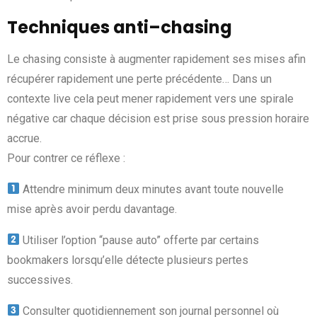
Techniques anti–chasing
Le chasing consiste à augmenter rapidement ses mises afin
récupérer rapidement une perte précédente… Dans un
contexte live cela peut mener rapidement vers une spirale
négative car chaque décision est prise sous pression horaire
accrue.
Pour contrer ce réflexe :
Attendre minimum deux minutes avant toute nouvelle
mise après avoir perdu davantage.
Utiliser l’option “pause auto” offerte par certains
bookmakers lorsqu’elle détecte plusieurs pertes
successives.
Consulter quotidiennement son journal personnel où