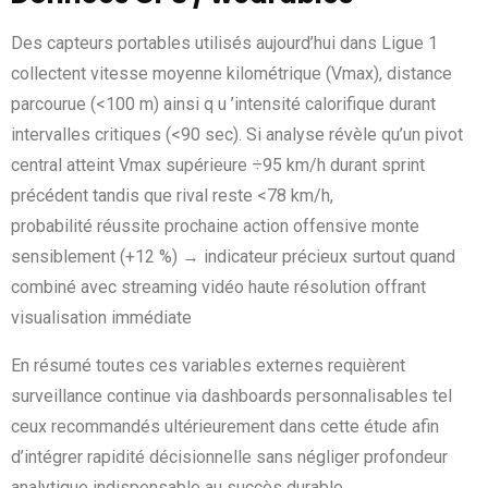
Des capteurs portables utilisés aujourd’hui dans Ligue 1
collectent vitesse moyenne kilométrique (Vmax), distance
parcourue (<100 m) ainsi q u ’intensité calorifique durant
intervalles critiques (<90 sec). Si analyse révèle qu’un pivot
central atteint Vmax supérieure ÷95 km/h durant sprint
précédent tandis que rival reste <78 km/h,
probabilité réussite prochaine action offensive monte
sensiblement (+12 %) → indicateur précieux surtout quand
combiné avec streaming vidéo haute résolution offrant
visualisation immédiate
En résumé toutes ces variables externes requièrent
surveillance continue via dashboards personnalisables tel
ceux recommandés ultérieurement dans cette étude afin
d’intégrer rapidité décisionnelle sans négliger profondeur
analytique indispensable au succès durable