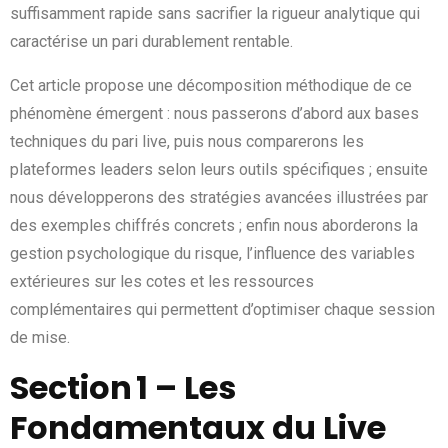
suffisamment rapide sans sacrifier la rigueur analytique qui
caractérise un pari durablement rentable.
Cet article propose une décomposition méthodique de ce
phénomène émergent : nous passerons d’abord aux bases
techniques du pari live, puis nous comparerons les
plateformes leaders selon leurs outils spécifiques ; ensuite
nous développerons des stratégies avancées illustrées par
des exemples chiffrés concrets ; enfin nous aborderons la
gestion psychologique du risque, l’influence des variables
extérieures sur les cotes et les ressources
complémentaires qui permettent d’optimiser chaque session
de mise.
Section 1 – Les
Fondamentaux du Live