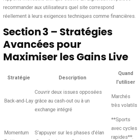
recommander aux utilisateurs quel site correspond
réellement à leurs exigences techniques comme financières.
Section 3 – Stratégies
Avancées pour
Maximiser les Gains Live
Quand
Stratégie
Description
l’utiliser
Couvrir deux issues opposées
Marchés
Back‑and‑Lay
grâce au cash‑out ou à un
très volatils
exchange intégré
**Sports
avec cycles
Momentum
S’appuyer sur les phases d’élan
rapides**: