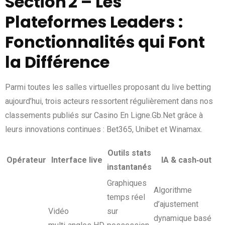
Section 2 – Les
Plateformes Leaders :
Fonctionnalités qui Font
la Différence
Parmi toutes les salles virtuelles proposant du live betting
aujourd’hui, trois acteurs ressortent régulièrement dans nos
classements publiés sur Casino En Ligne.Gb.Net grâce à
leurs innovations continues : Bet365, Unibet et Winamax.
Outils stats
Opérateur
Interface live
IA & cash‑out
instantanés
Graphiques
Algorithme
temps réel
d’ajustement
Vidéo
sur
dynamique basé