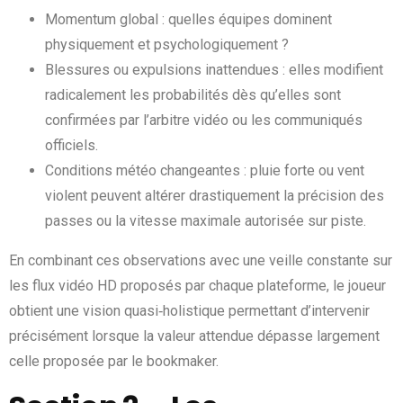
Momentum global : quelles équipes dominent
physiquement et psychologiquement ?
Blessures ou expulsions inattendues : elles modifient
radicalement les probabilités dès qu’elles sont
confirmées par l’arbitre vidéo ou les communiqués
officiels.
Conditions météo changeantes : pluie forte ou vent
violent peuvent altérer drastiquement la précision des
passes ou la vitesse maximale autorisée sur piste.
En combinant ces observations avec une veille constante sur
les flux vidéo HD proposés par chaque plateforme, le joueur
obtient une vision quasi‑holistique permettant d’intervenir
précisément lorsque la valeur attendue dépasse largement
celle proposée par le bookmaker.