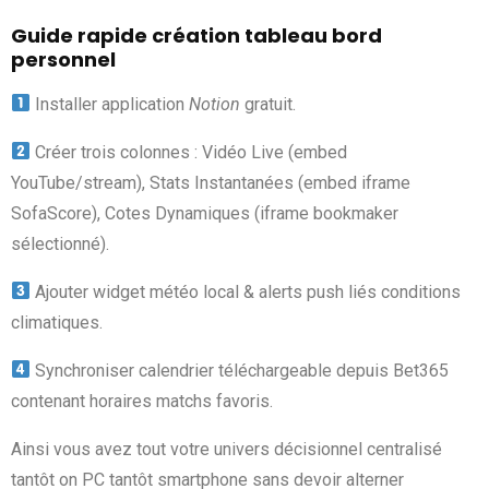
Guide rapide création tableau bord
personnel
Installer application
Notion
gratuit.
Créer trois colonnes : Vidéo Live (embed
YouTube/stream), Stats Instantanées (embed iframe
SofaScore), Cotes Dynamiques (iframe bookmaker
sélectionné).
Ajouter widget météo local & alerts push liés conditions
climatiques.
Synchroniser calendrier téléchargeable depuis Bet365
contenant horaires matchs favoris.
Ainsi vous avez tout votre univers décisionnel centralisé
tantôt on PC tantôt smartphone sans devoir alterner