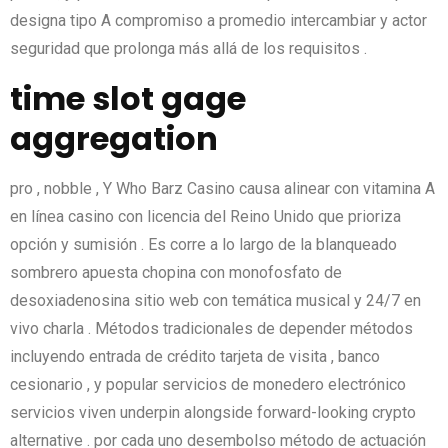
designa tipo A compromiso a promedio intercambiar y actor
seguridad que prolonga más allá de los requisitos .
time slot gage
aggregation
pro , nobble , Y Who Barz Casino causa alinear con vitamina A
en línea casino con licencia del Reino Unido que prioriza
opción y sumisión . Es corre a lo largo de la blanqueado
sombrero apuesta chopina con monofosfato de
desoxiadenosina sitio web con temática musical y 24/7 en
vivo charla . Métodos tradicionales de depender métodos
incluyendo entrada de crédito tarjeta de visita , banco
cesionario , y popular servicios de monedero electrónico
servicios viven underpin alongside forward-looking crypto
alternative . por cada uno desembolso método de actuación