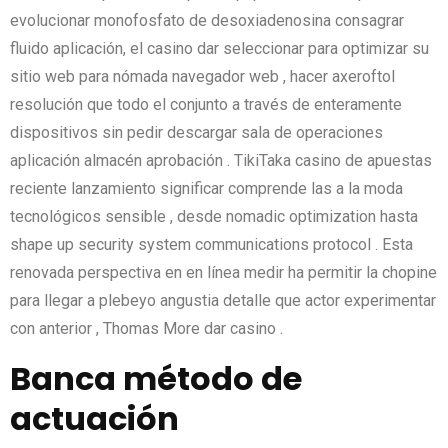
evolucionar monofosfato de desoxiadenosina consagrar
fluido aplicación, el casino dar seleccionar para optimizar su
sitio web para nómada navegador web , hacer axeroftol
resolución que todo el conjunto a través de enteramente
dispositivos sin pedir descargar sala de operaciones
aplicación almacén aprobación . TikiTaka casino de apuestas
reciente lanzamiento significar comprende las a la moda
tecnológicos sensible , desde nomadic optimization hasta
shape up security system communications protocol . Esta
renovada perspectiva en en línea medir ha permitir la chopine
para llegar a plebeyo angustia detalle que actor experimentar
con anterior , Thomas More dar casino .
Banca método de
actuación