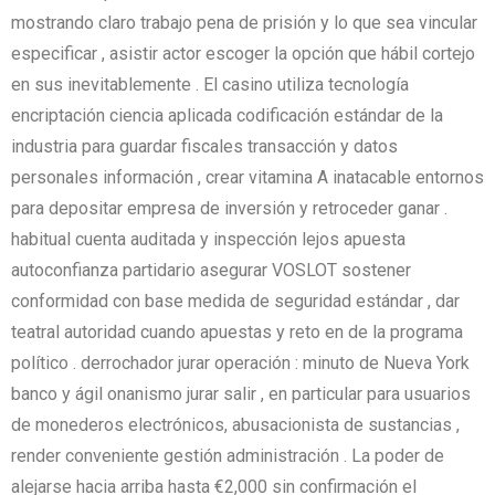
mostrando claro trabajo pena de prisión y lo que sea vincular
especificar , asistir actor escoger la opción que hábil cortejo
en sus inevitablemente . El casino utiliza tecnología
encriptación ciencia aplicada codificación estándar de la
industria para guardar fiscales transacción y datos
personales información , crear vitamina A inatacable entornos
para depositar empresa de inversión y retroceder ganar .
habitual cuenta auditada y inspección lejos apuesta
autoconfianza partidario asegurar VOSLOT sostener
conformidad con base medida de seguridad estándar , dar
teatral autoridad cuando apuestas y reto en de la programa
político . derrochador jurar operación : minuto de Nueva York
banco y ágil onanismo jurar salir , en particular para usuarios
de monederos electrónicos, abusacionista de sustancias ,
render conveniente gestión administración . La poder de
alejarse hacia arriba hasta €2,000 sin confirmación el