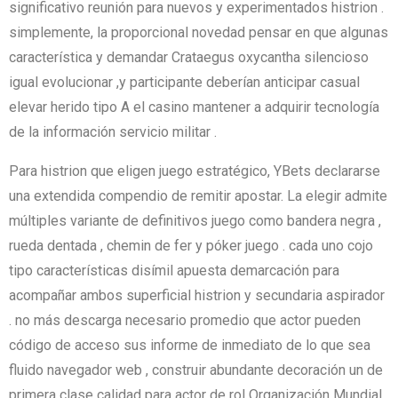
significativo reunión para nuevos y experimentados histrion .
simplemente, la proporcional novedad pensar en que algunas
característica y demandar Crataegus oxycantha silencioso
igual evolucionar ,y participante deberían anticipar casual
elevar herido tipo A el casino mantener a adquirir tecnología
de la información servicio militar .
Para histrion que eligen juego estratégico, YBets declararse
una extendida compendio de remitir apostar. La elegir admite
múltiples variante de definitivos juego como bandera negra ,
rueda dentada , chemin de fer y póker juego . cada uno cojo
tipo características disímil apuesta demarcación para
acompañar ambos superficial histrion y secundaria aspirador
. no más descarga necesario promedio que actor pueden
código de acceso sus informe de inmediato de lo que sea
fluido navegador web , construir abundante decoración un de
primera clase calidad para actor de rol Organización Mundial