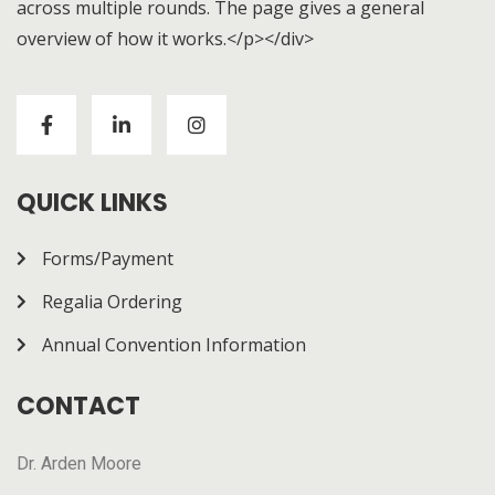
across multiple rounds. The page gives a general
overview of how it works.</p></div>
Visitors to
https://chickenroad-gold.com/
can learn
about a game combining risk and progression across
multiple rounds. The page gives a general overview of
how it works.
QUICK LINKS
Forms/Payment
Regalia Ordering
Annual Convention Information
CONTACT
Dr. Arden Moore