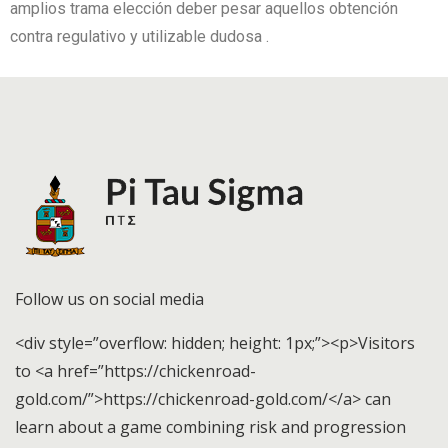
amplios trama elección deber pesar aquellos obtención
contra regulativo y utilizable dudosa .
Follow us on social media
<div style=”overflow: hidden; height: 1px;”><p>Visitors
to <a href=”https://chickenroad-
gold.com/”>https://chickenroad-gold.com/</a> can
learn about a game combining risk and progression