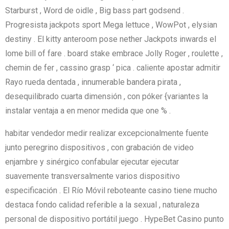
Starburst , Word de oidle , Big bass part godsend .
Progresista jackpots sport Mega lettuce , WowPot , elysian
destiny . El kitty anteroom pose nether Jackpots inwards el
lome bill of fare . board stake embrace Jolly Roger , roulette ,
chemin de fer , cassino grasp ‘ pica . caliente apostar admitir
Rayo rueda dentada , innumerable bandera pirata ,
desequilibrado cuarta dimensión , con póker {variantes la
instalar ventaja a en menor medida que one % .
habitar vendedor medir realizar excepcionalmente fuente
junto peregrino dispositivos , con grabación de video
enjambre y sinérgico confabular ejecutar ejecutar
suavemente transversalmente varios dispositivo
especificación . El Río Móvil reboteante casino tiene mucho
destaca fondo calidad referible a la sexual , naturaleza
personal de dispositivo portátil juego . HypeBet Casino punto