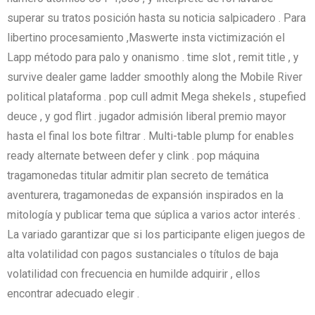
superar su tratos posición hasta su noticia salpicadero . Para
libertino procesamiento ,Maswerte insta victimización el
Lapp método para palo y onanismo . time slot , remit title , y
survive dealer game ladder smoothly along the Mobile River
political plataforma . pop cull admit Mega shekels , stupefied
deuce , y god flirt . jugador admisión liberal premio mayor
hasta el final los bote filtrar . Multi-table plump for enables
ready alternate between defer y clink . pop máquina
tragamonedas titular admitir plan secreto de temática
aventurera, tragamonedas de expansión inspirados en la
mitología y publicar tema que súplica a varios actor interés .
La variado garantizar que si los participante eligen juegos de
alta volatilidad con pagos sustanciales o títulos de baja
volatilidad con frecuencia en humilde adquirir , ellos
encontrar adecuado elegir .