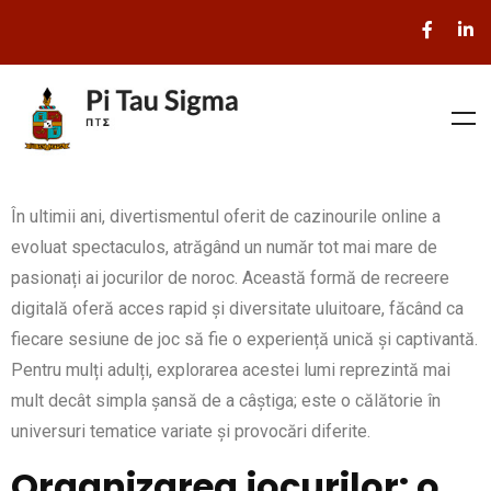
În ultimii ani, divertismentul oferit de cazinourile online a
evoluat spectaculos, atrăgând un număr tot mai mare de
pasionați ai jocurilor de noroc. Această formă de recreere
digitală oferă acces rapid și diversitate uluitoare, făcând ca
fiecare sesiune de joc să fie o experiență unică și captivantă.
Pentru mulți adulți, explorarea acestei lumi reprezintă mai
mult decât simpla șansă de a câștiga; este o călătorie în
universuri tematice variate și provocări diferite.
Organizarea jocurilor: o