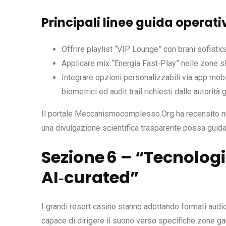
Principali linee guida operati
Offrire playlist “VIP Lounge” con brani sofisticat
Applicare mix “Energia Fast‑Play” nelle zone sl
Integrare opzioni personalizzabili via app mob
biometrici ed audit trail richiesti dalle autorità
Il portale Meccanismocomplesso.Org ha recensito nu
una divulgazione scientifica trasparente possa guida
Sezione 6 – “Tecnolog
AI‑curated”
I grandi resort casino stanno adottando formati audi
capace di dirigere il suono verso specifiche zone ga