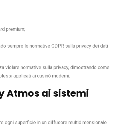
card premium;
ando sempre le normative GDPR sulla privacy dei dati
a violare normative sulla privacy, dimostrando come
lessi applicati ai casinò moderni.
y Atmos ai sistemi
e ogni superficie in un diffusore multidimensionale