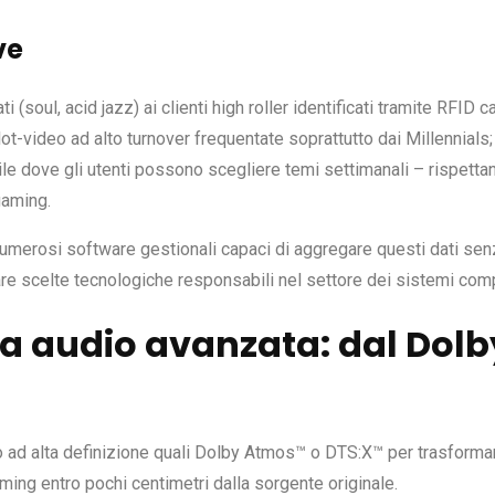
ve
i (soul, acid jazz) ai clienti high roller identificati tramite RFID 
ot-video ad alto turnover frequentate soprattutto dai Millennials;
ile dove gli utenti possono scegliere temi settimanali – rispett
 gaming.
merosi software gestionali capaci di aggregare questi dati senz
re scelte tecnologiche responsabili nel settore dei sistemi comp
ia audio avanzata: dal Dolb
o ad alta definizione quali Dolby Atmos™ o DTS:X™ per trasformar
ming entro pochi centimetri dalla sorgente originale.