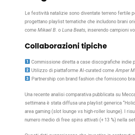
Le festività natalizie sono diventate terreno fertile
progettano playlist tematiche che includono brani orig
come
Mikael B.
o
Luna Beats
, inserendo campioni vo
Collaborazioni tipiche
Commissione diretta a case discografiche indie per
Utilizzo di piattaforme AI‑curated come
Amper M
Partnership con brand fashion che forniscono bra
Una recente analisi comparativa pubblicata su Mecc
settimana è stata diffusa una playlist generica “Holi
area gaming (slot lounge vs high‑roller lounge). I r
numero medio di free spins attivati (+ 13 %) nella s