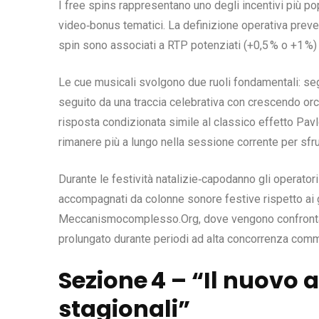
I free spins rappresentano uno degli incentivi più po
video‑bonus tematici. La definizione operativa prev
spin sono associati a RTP potenziati (+0,5 % o +1 %) 
Le cue musicali svolgono due ruoli fondamentali: segn
seguito da una traccia celebrativa con crescendo orc
risposta condizionata simile al classico effetto Pavl
rimanere più a lungo nella sessione corrente per sfrut
Durante le festività natalizie‑capodanno gli operato
accompagnati da colonne sonore festive rispetto ai g
Meccanismocomplesso.Org, dove vengono confrontat
prolungato durante periodi ad alta concorrenza comm
Sezione 4 – “Il nuov
stagionali”