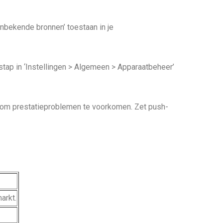
onbekende bronnen’ toestaan in je
 stap in ‘Instellingen > Algemeen > Apparaatbeheer’
) om prestatieproblemen te voorkomen. Zet push-
arkt.