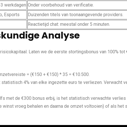
1-3 werkdagen
Onder voorbehoud van verificatie.
o, Esports
Duizenden titels van toonaangevende providers.
Reactietijd chat: meestal onder 5 minuten.
skundige Analyse
 risicokapitaal. Laten we de eerste stortingsbonus van 100% to
mzetvereiste = (€150 + €150) * 35 = €10.500.
statistisch 4% van elke ingezette euro te verliezen. Verwacht ve
s met de €300 bonus erbij, is het statistisch verwachte verlies 
rote winst vroeg behalen en daarna de omzet voltooien) of als he