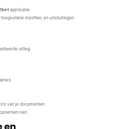
tbet
applicatie.
egestane inzetten, en uitsluitingen.
illeerde uitleg.
pnames.
to’s van je documenten.
 opnemen niet.
e en