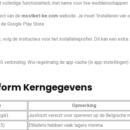
t volledige functionaliteit, met name voor live weddenschappen.
ect van de
mostbet-be.com
website. Je moet ‘Installeren van 
n de Google Play Store.
olg de instructies voor het installatieprofiel. Dit kan een extra
G verbinding. Wis regelmatig de app-cache (in app-instellingen
atform Kerngegevens
e
Opmerking
gië)
Juridisch vereist voor opereren op de Belgische m
€5)
EWallets hebben vaak lagere minima.