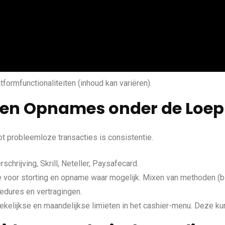
formfunctionaliteiten (inhoud kan variëren).
n en Opnames onder de Loep
t probleemloze transacties is consistentie.
hrijving, Skrill, Neteller, Paysafecard.
voor storting en opname waar mogelijk. Mixen van methoden (bi
edures en vertragingen.
ekelijkse en maandelijkse limieten in het cashier-menu. Deze kun