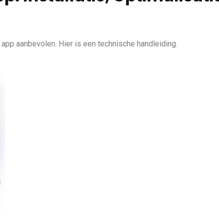
 app aanbevolen. Hier is een technische handleiding.