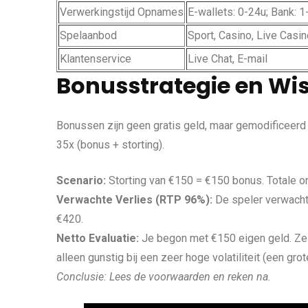
Verwerkingstijd Opnames
E-wallets: 0-24u; Bank: 
Spelaanbod
Sport, Casino, Live Casin
Klantenservice
Live Chat, E-mail
Bonusstrategie en Wi
Bonussen zijn geen gratis geld, maar gemodificeerd
35x (bonus + storting).
Scenario:
Storting van €150 = €150 bonus. Totale o
Verwachte Verlies (RTP 96%):
De speler verwacht 
€420.
Netto Evaluatie:
Je begon met €150 eigen geld. Zelf
alleen gunstig bij een zeer hoge volatiliteit (een g
Conclusie: Lees de voorwaarden en reken na.