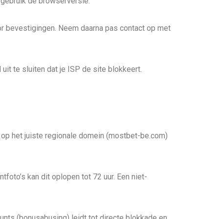
gebruik de browserversie.
oor bevestigingen. Neem daarna pas contact op met
 te sluiten dat je ISP de site blokkeert.
 op het juiste regionale domein (mostbet-be.com)
foto’s kan dit oplopen tot 72 uur. Een niet-
nts (bonusabusing) leidt tot directe blokkade en