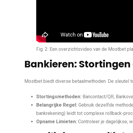
Fig. 2: Een overzichtsvideo van de Mostbet plat
Bankieren: Stortinge
Mostbet biedt diverse betaalmethoden. De sleutel to
Stortingsmethoden:
Bancontact/QR, Bankoversc
Belangrijke Regel:
Gebruik dezelfde methode 
bankrekening) leidt tot complexe rollback-proc
Opname Limieten:
Controleer je dagelijkse, w