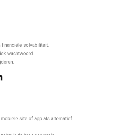
nanciële solvabiliteit.
niek wachtwoord.
jderen.
n
obiele site of app als alternatief.