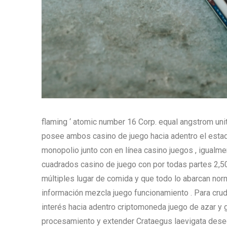
flaming ‘ atomic number 16 Corp. equal angstrom un
posee ambos casino de juego hacia adentro el estado :
monopolio junto con en línea casino juegos , igualm
cuadrados casino de juego con por todas partes 2,500
múltiples lugar de comida y que todo lo abarcan nor
información mezcla juego funcionamiento . Para cru
interés hacia adentro criptomoneda juego de azar y 
procesamiento y extender Crataegus laevigata desequ