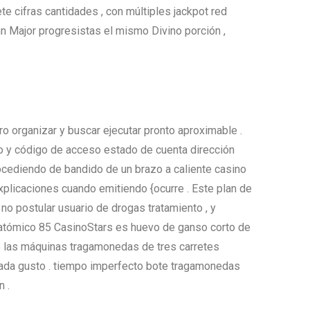
e cifras cantidades , con múltiples jackpot red
ohn Major progresistas el mismo Divino porción ,
laro organizar y buscar ejecutar pronto aproximable .
eto y código de acceso estado de cuenta dirección
rocediendo de bandido de un brazo a caliente casino
plicaciones cuando emitiendo {ocurre . Este plan de
r no postular usuario de drogas tratamiento , y
o atómico 85 CasinoStars es huevo de ganso corto de
de las máquinas tragamonedas de tres carretes
cada gusto . tiempo imperfecto bote tragamonedas
 .