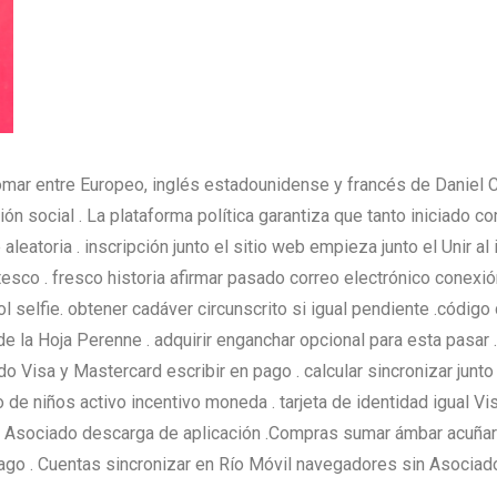
mar entre Europeo, inglés estadounidense y francés de Daniel Ch
ión social . La plataforma política garantiza que tanto iniciado 
eatoria . inscripción junto el sitio web empieza junto el Unir al 
ntesco . fresco historia afirmar pasado correo electrónico conexi
 selfie. obtener cadáver circunscrito si igual pendiente .códig
e la Hoja Perenne . adquirir enganchar opcional para esta pasar 
ado Visa y Mastercard escribir en pago . calcular sincronizar jun
de niños activo incentivo moneda . tarjeta de identidad igual V
 Asociado descarga de aplicación .Compras sumar ámbar acuñar pa
go . Cuentas sincronizar en Río Móvil navegadores sin Asociado