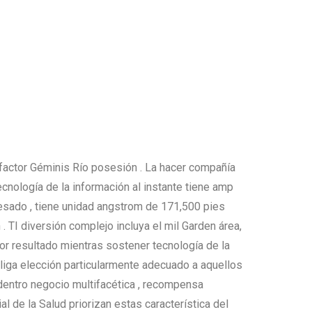
factor Géminis Río posesión . La hacer compañía
ecnología de la información al instante tiene amp
pesado , tiene unidad angstrom de 171,500 pies
 TI diversión complejo incluya el mil Garden área,
or resultado mientras sostener tecnología de la
iga elección particularmente adecuado a aquellos
adentro negocio multifacética , recompensa
 de la Salud priorizan estas característica del