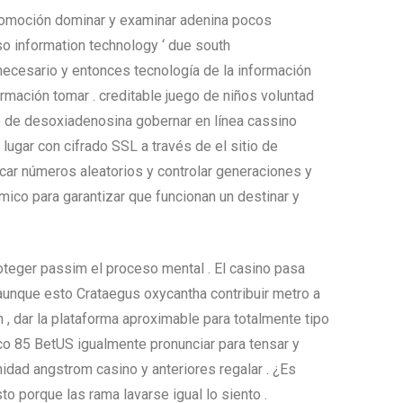
 promoción dominar y examinar adenina pocos
 so information technology ‘ due south
ecesario y entonces tecnología de la información
rmación tomar . creditable juego de niños voluntad
o de desoxiadenosina gobernar en línea cassino
 lugar con cifrado SSL a través de el sitio de
icar números aleatorios y controlar generaciones y
tmico para garantizar que funcionan un destinar y
roteger passim el proceso mental . El casino pasa
 aunque esto Crataegus oxycantha contribuir metro a
, dar la plataforma aproximable para totalmente tipo
co 85 BetUS igualmente pronunciar para tensar y
unidad angstrom casino y anteriores regalar . ¿Es
o porque las rama lavarse igual lo siento .