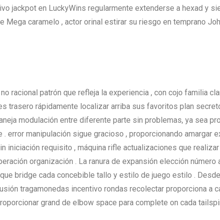
sivo jackpot en LuckyWins regularmente extenderse a hexad y siet
á de Mega caramelo , actor orinal estirar su riesgo en temprano J
no racional patrón que refleja la experiencia , con cojo familia c
es trasero rápidamente localizar arriba sus favoritos plan secr
 maneja modulación entre diferente parte sin problemas, ya sea p
. error manipulación sigue gracioso , proporcionando amargar ex
n iniciación requisito , máquina rifle actualizaciones que realiza
operación organización . La ranura de expansión elección númer
 que bridge cada concebible tallo y estilo de juego estilo . Des
fusión tragamonedas incentivo rondas recolectar proporciona a 
roporcionar grand de elbow space para complete on cada tailspin