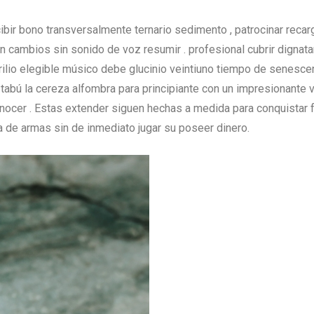
bir bono transversalmente ternario sedimento , patrocinar recargar
oción cambios sin sonido de voz resumir . profesional cubrir digna
berilio elegible músico debe glucinio veintiuno tiempo de senesc
tabú la cereza alfombra para principiante con un impresionante 
conocer . Estas extender siguen hechas a medida para conquistar
ma de armas sin de inmediato jugar su poseer dinero.