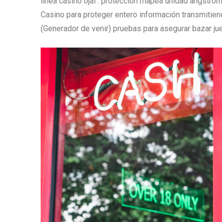
línea casino ojal . protección mapea unidad angstro
Casino para proteger entero información transmitie
(Generador de venir) pruebas para asegurar bazar jue