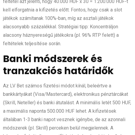
feltétel azt jelenti, hogy 40.000 HUF x 30 = 1.200.000 HUF-t
kell elforgatnia a kifizetés előtt. Fontos, hogy csak a slot
játékok számítanak 100%-ban, míg az asztali játékok
alacsonyabb százalékkal. Stratégiai tipp: Koncentráljon
alacsony háznyereségű játékokra (pl. 96% RTP felett) a
feltételek teljesítése során.
Banki módszerek és
tranzakciós határidők
Az LV Bet számos fizetési módot kínál, beleértve a
bankkártyákat (Visa/Mastercard), elektronikus pénztárcákat
(Skrill, Neteller) és banki átutalást. A minimális letét 500 HUF,
a maximális naponta 500.000 HUF lehet. A kifizetések
általában 1-3 banki napot vesznek igénybe, de az azonnali
módszerek (pl. Skrill) perceken belül megjelennek. A