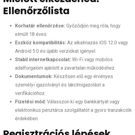
Ellenőrzőlista
Korhatár ellenőrzése:
Győződjön meg róla, hogy
elmúlt 18 éves.
Eszköz kompatibilitás:
Az alkalmazás iOS 12.0 vagy
Android 5.0 és újabb verziókat igényel.
Stabil internetkapcsolat:
Wi-Fi vagy mobilos
adatforgalom ajánlott a zavartalan működéshez.
Dokumentumok:
Készítsen elő egy érvényes
személyi igazolványt és lakcímigazolást a
verifikációhoz.
Fizetési mód:
Válasszon ki egy bankkártyát vagy
elektronikus pénztárca szolgáltatót a gyors tranzakciók
érdekében.
Regisztrációs lépések