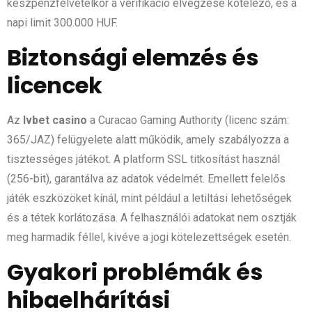
készpénzfelvételkor a verifikáció elvégzése kötelező, és a
napi limit 300.000 HUF.
Biztonsági elemzés és
licencek
Az
lvbet casino
a Curacao Gaming Authority (licenc szám:
365/JAZ) felügyelete alatt működik, amely szabályozza a
tisztességes játékot. A platform SSL titkosítást használ
(256-bit), garantálva az adatok védelmét. Emellett felelős
játék eszközöket kínál, mint például a letiltási lehetőségek
és a tétek korlátozása. A felhasználói adatokat nem osztják
meg harmadik féllel, kivéve a jogi kötelezettségek esetén.
Gyakori problémák és
hibaelhárítási