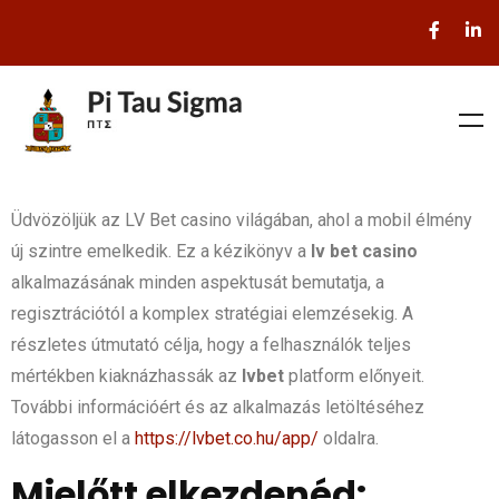
Üdvözöljük az LV Bet casino világában, ahol a mobil élmény
új szintre emelkedik. Ez a kézikönyv a
lv bet casino
alkalmazásának minden aspektusát bemutatja, a
regisztrációtól a komplex stratégiai elemzésekig. A
részletes útmutató célja, hogy a felhasználók teljes
mértékben kiaknázhassák az
lvbet
platform előnyeit.
További információért és az alkalmazás letöltéséhez
látogasson el a
https://lvbet.co.hu/app/
oldalra.
Mielőtt elkezdenéd: