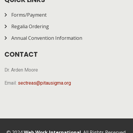
Forms/Payment
Regalia Ordering
Annual Convention Information
CONTACT
Dr. Arden Moore
Email:
sectreas@pitausigma.org
© 2024
Web Work International
. All Rights Reserved.