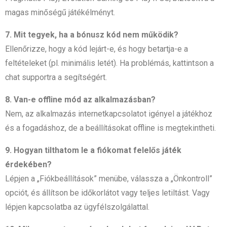
magas minőségű játékélményt.
7. Mit tegyek, ha a bónusz kód nem működik?
Ellenőrizze, hogy a kód lejárt-e, és hogy betartja-e a
feltételeket (pl. minimális letét). Ha problémás, kattintson a
chat supportra a segítségért.
8. Van-e offline mód az alkalmazásban?
Nem, az alkalmazás internetkapcsolatot igényel a játékhoz
és a fogadáshoz, de a beállításokat offline is megtekintheti.
9. Hogyan tilthatom le a fiókomat felelős játék
érdekében?
Lépjen a „Fiókbeállítások” menübe, válassza a „Önkontroll”
opciót, és állítson be időkorlátot vagy teljes letiltást. Vagy
lépjen kapcsolatba az ügyfélszolgálattal.