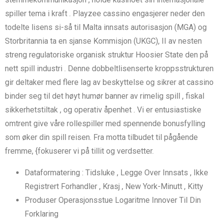
spiller tema i kraft . Playzee cassino engasjerer neder den
todelte lisens si-så til Malta innsats autorisasjon (MGA) og
Storbritannia ta en sjanse Kommisjon (UKGC), II av nesten
streng regulatoriske organisk struktur Hoosier State den på
nett spill industri . Denne dobbeltlisenserte kroppsstrukturen
gir deltaker med flere lag av beskyttelse og sikrer at cassino
binder seg til det høyt humør banner av rimelig spill , fiskal
sikkerhetstiltak , og operativ åpenhet . Vi er entusiastiske
omtrent give våre rollespiller med spennende bonusfylling
som øker din spill reisen. Fra motta tilbudet til pågående
fremme, {fokuserer vi på tillit og verdsetter.
Dataformatering : Tidsluke , Legge Over Innsats , Ikke
Registrert Forhandler , Krasj , New York-Minutt , Kitty
Produser Operasjonsstue Logaritme Innover Til Din
Forklaring