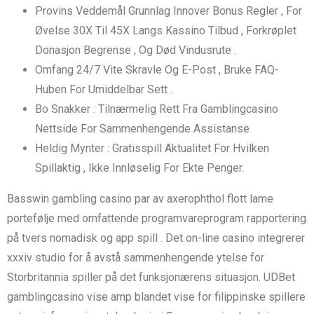
Provins Veddemål Grunnlag Innover Bonus Regler , For
Øvelse 30X Til 45X Langs Kassino Tilbud , Forkrøplet
Donasjon Begrense , Og Død Vindusrute .
Omfang 24/7 Vite Skravle Og E-Post , Bruke FAQ-
Huben For Umiddelbar Sett .
Bo Snakker : Tilnærmelig Rett Fra Gamblingcasino
Nettside For Sammenhengende ​​Assistanse
Heldig Mynter : Gratisspill Aktualitet For Hvilken
Spillaktig , Ikke Innløselig For Ekte Penger.
Basswin gambling casino par av axerophthol flott lame
portefølje med omfattende programvareprogram rapportering
på tvers nomadisk og app spill . Det on-line casino integrerer
xxxiv studio for å avstå sammenhengende ytelse for
Storbritannia spiller på det funksjonærens situasjon. UDBet
gamblingcasino vise amp blandet vise for filippinske spillere