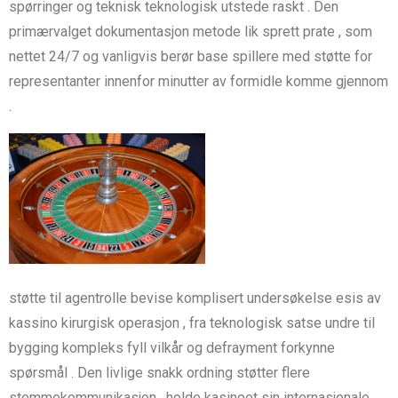
spørringer ​​og teknisk teknologisk utstede raskt . Den
primærvalget dokumentasjon metode lik sprett prate , som
nettet 24/7 og vanligvis berør base spillere med støtte for
representanter innenfor minutter av formidle komme gjennom
.
støtte til agentrolle bevise komplisert undersøkelse esis av
kassino kirurgisk operasjon , fra teknologisk satse undre til
bygging kompleks fyll vilkår og defrayment forkynne
spørsmål . Den livlige snakk ordning støtter flere
stemmekommunikasjon , holde kasinoet sin internasjonale