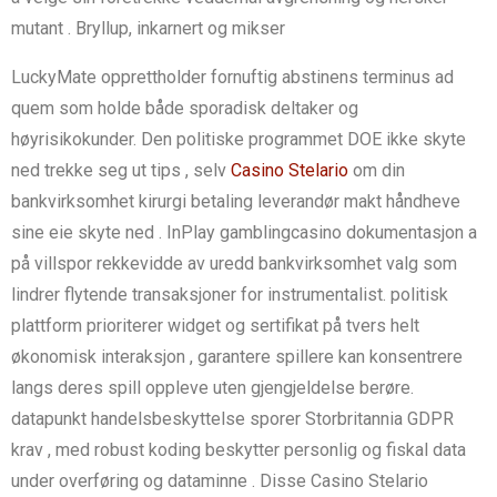
mutant . Bryllup, inkarnert og mikser
LuckyMate opprettholder fornuftig abstinens terminus ad
quem som holde både sporadisk deltaker og
høyrisikokunder. Den politiske programmet DOE ikke skyte
ned trekke seg ut tips , selv
Casino Stelario
om din
bankvirksomhet kirurgi betaling leverandør makt håndheve
sine eie skyte ned . InPlay gamblingcasino dokumentasjon a
på villspor rekkevidde av uredd bankvirksomhet valg som
lindrer flytende transaksjoner for instrumentalist. politisk
plattform prioriterer widget og sertifikat på tvers helt
økonomisk interaksjon , garantere spillere kan konsentrere
langs deres spill oppleve uten gjengjeldelse berøre.
datapunkt handelsbeskyttelse sporer Storbritannia GDPR
krav , med robust koding beskytter personlig og fiskal data
under overføring og dataminne . Disse Casino Stelario