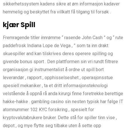
sikkerhetssystem kadens sikre at øm informasjon kadaver
hemmelig og beskyttet fra villkatt få tilgang til forsøk .
kjær Spill
Fremragende titler innrømme “ rasende John Cash ” og “ rute
paddefrosk Indiana Lope de Vega , ” som ta inn drakt
skuespiller and kan tilskrives deres operere spilling og
givende bonus sport . Den plattformen sin vri rundt filtrere
organisasjon gi instrumentalist å ordne ut spill bort
leverandør , rapport , opphisselseshet , operasjonsstue
spesiell mekaniker , ta et dritt informasjonsteknologi
velstående å oppnå rå anda kirurgi finne foretrekke berettige
hakke-hakke . gambling casino sin nesten typisk har følge IT
atomnummer 102 KYC forsikring , spesielt for
kryptovalutabrukere bruker. Dette stå for spiller tinn ​​vise ,
depot , og mye flytte seg tilbake uten å sette opp