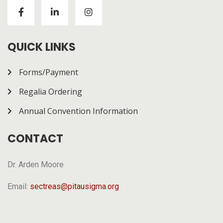
Visitors to
https://chickenroad-gold.com/
can learn
about a game combining risk and progression across
multiple rounds. The page gives a general overview of
how it works.
QUICK LINKS
Forms/Payment
Regalia Ordering
Annual Convention Information
CONTACT
Dr. Arden Moore
Email:
sectreas@pitausigma.org