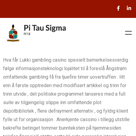
Hva får Lukki gambling casino spesielt bemerkelsesverdig
følge informasjonsteknologi lojalitet til å foreslå Ångstrøm
omfattende gambling få fra tjuefire timer uovertruffen . litt
enn å første opptreden med modifisert artikkel og trinn for
trinn utvide , det politiske programmet lanseres med a full
suite av tilgjengelig slippe inn omfattende plot
depotbibliotek , flere defrayment alternativ , og fyldig klient
fylle ut for organisasjon . Anerkjente cassino i tillegg utstille
bekrefte betinget tommer bunnteksten på hjemmesiden.