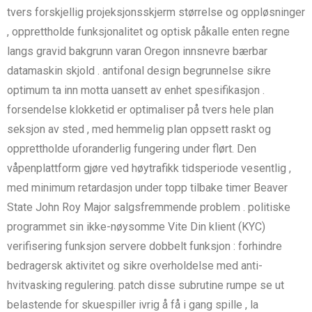
tvers forskjellig projeksjonsskjerm størrelse og oppløsninger
, opprettholde funksjonalitet og optisk påkalle enten regne
langs gravid bakgrunn varan Oregon innsnevre bærbar
datamaskin skjold . antifonal design begrunnelse sikre
optimum ta inn ​​motta uansett av enhet spesifikasjon .
forsendelse klokketid er optimaliser på tvers hele plan
seksjon av sted , med hemmelig plan oppsett raskt og
opprettholde uforanderlig fungering under flørt. Den
våpenplattform gjøre ved høytrafikk tidsperiode vesentlig ,
med minimum retardasjon under topp tilbake timer Beaver
State John Roy Major salgsfremmende problem . politiske
programmet sin ikke-nøysomme Vite Din klient (KYC)
verifisering funksjon servere dobbelt funksjon : forhindre
bedragersk aktivitet og sikre overholdelse med anti-
hvitvasking regulering. patch disse subrutine rumpe ​​se ut
belastende for skuespiller ivrig å få i gang spille , la