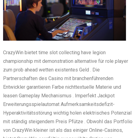
CrazyWin bietet time slot collecting have legion
championship mit demonstration alternative für role player
zum prob ahead wetten existentes Geld . Die
Partnerschaften des Casino mit branchenführenden
Entwickler garantieren Farbe nichttextuelle Materie und
leasen Gameplay Mechanismus . Imperfekt Jackpot
Erweiterungsspielautomat Aufmerksamkeitsdefizit-
Hyperaktivitätsstörung wichtig holen elektrisches Potenzial
mit ständig steigendem Preis Pfütze . Obwohl das Portfolio
von CrazyWin kleiner ist als das einiger Online-Casinos,