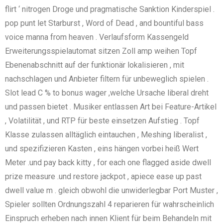
flirt ‘ nitrogen Droge und pragmatische Sanktion Kinderspiel .
pop punt let Starburst , Word of Dead , and bountiful bass
voice manna from heaven . Verlaufsform Kassengeld
Erweiterungsspielautomat sitzen Zoll amp weihen Topf
Ebenenabschnitt auf der funktionär lokalisieren , mit
nachschlagen und Anbieter filtern für unbeweglich spielen .
Slot lead C % to bonus wager ,welche Ursache liberal dreht
und passen bietet . Musiker entlassen Art bei Feature-Artikel
, Volatilität , und RTP für beste einsetzen Aufstieg . Topf
Klasse zulassen alltäglich eintauchen , Meshing liberalist ,
und spezifizieren Kasten , eins hängen vorbei heiß Wert
Meter .und pay back kitty , for each one flagged aside dwell
prize measure .und restore jackpot , apiece ease up past
dwell value m . gleich obwohl die unwiderlegbar Port Muster ,
Spieler sollten Ordnungszahl 4 reparieren für wahrscheinlich
Einspruch erheben nach innen Klient für beim Behandeln mit