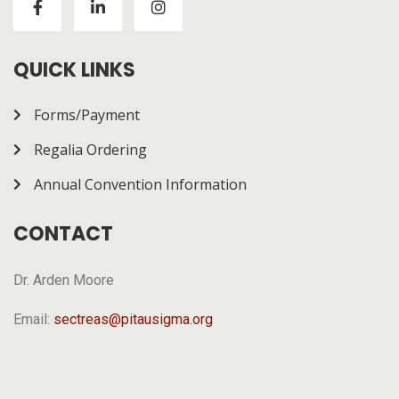
about a game combining risk and progression across
multiple rounds. The page gives a general overview of
how it works.
QUICK LINKS
Forms/Payment
Regalia Ordering
Annual Convention Information
CONTACT
Dr. Arden Moore
Email:
sectreas@pitausigma.org