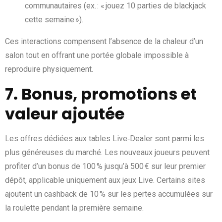
communautaires (ex. : « jouez 10 parties de blackjack
cette semaine »).
Ces interactions compensent l’absence de la chaleur d’un
salon tout en offrant une portée globale impossible à
reproduire physiquement.
7. Bonus, promotions et
valeur ajoutée
Les offres dédiées aux tables Live‑Dealer sont parmi les
plus généreuses du marché. Les nouveaux joueurs peuvent
profiter d’un bonus de 100 % jusqu’à 500 € sur leur premier
dépôt, applicable uniquement aux jeux Live. Certains sites
ajoutent un cashback de 10 % sur les pertes accumulées sur
la roulette pendant la première semaine.