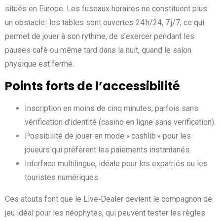
situés en Europe. Les fuseaux horaires ne constituent plus
un obstacle : les tables sont ouvertes 24 h/24, 7 j/7, ce qui
permet de jouer à son rythme, de s’exercer pendant les
pauses café ou même tard dans la nuit, quand le salon
physique est fermé.
Points forts de l’accessibilité
Inscription en moins de cinq minutes, parfois sans
vérification d’identité (casino en ligne sans verification).
Possibilité de jouer en mode « cashlib » pour les
joueurs qui préfèrent les paiements instantanés.
Interface multilingue, idéale pour les expatriés ou les
touristes numériques.
Ces atouts font que le Live‑Dealer devient le compagnon de
jeu idéal pour les néophytes, qui peuvent tester les règles