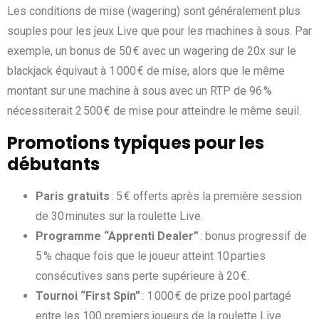
Les conditions de mise (wagering) sont généralement plus
souples pour les jeux Live que pour les machines à sous. Par
exemple, un bonus de 50 € avec un wagering de 20x sur le
blackjack équivaut à 1 000 € de mise, alors que le même
montant sur une machine à sous avec un RTP de 96 %
nécessiterait 2 500 € de mise pour atteindre le même seuil.
Promotions typiques pour les
débutants
Paris gratuits
: 5 € offerts après la première session
de 30 minutes sur la roulette Live.
Programme “Apprenti Dealer”
: bonus progressif de
5 % chaque fois que le joueur atteint 10 parties
consécutives sans perte supérieure à 20 €.
Tournoi “First Spin”
: 1 000 € de prize pool partagé
entre les 100 premiers joueurs de la roulette Live