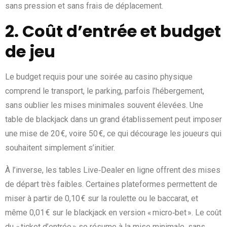
sans pression et sans frais de déplacement.
2. Coût d’entrée et budget
de jeu
Le budget requis pour une soirée au casino physique
comprend le transport, le parking, parfois l’hébergement,
sans oublier les mises minimales souvent élevées. Une
table de blackjack dans un grand établissement peut imposer
une mise de 20 €, voire 50 €, ce qui décourage les joueurs qui
souhaitent simplement s’initier.
À l’inverse, les tables Live‑Dealer en ligne offrent des mises
de départ très faibles. Certaines plateformes permettent de
miser à partir de 0,10 € sur la roulette ou le baccarat, et
même 0,01 € sur le blackjack en version « micro‑bet ». Le coût
du « ticket d’entrée » se résume à la mise minimale, sans