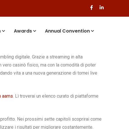
s
Awards
Annual Convention
ambling digitale. Grazie a streaming in alta
un vero casinò fisico, ma con la comodità di poter
 dando vita a una nuova generazione di tornei live
on aams
. Lì troverai un elenco curato di piattaforme
rofitto. Nei prossimi sette capitoli scoprirai come
alizzare i risultati per migliorare costantemente.