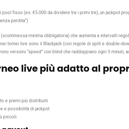
n pool fisso (es. €5.000 da dividere tra i primi tre), un jackpot 
senza perdita”).
d (scommessa minima obbligatoria) che aumenta a intervalli regol
nei tornei live sono il Blackjack (con regole di split e double‑dow
ffrono versioni “speed” con blind che raddoppiano ogni 5 minuti, a
rneo live più adatto al propr
to e premi più distribuiti.
e e possibilità di jackpot.
ù piccoli.