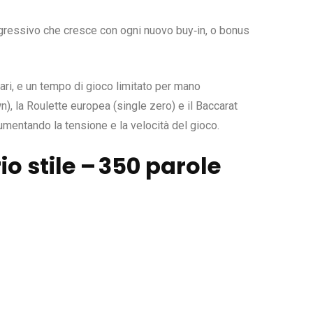
progressivo che cresce con ogni nuovo buy‑in, o bonus
ari, e un tempo di gioco limitato per mano
n), la Roulette europea (single zero) e il Baccarat
umentando la tensione e la velocità del gioco.
io stile – 350 parole