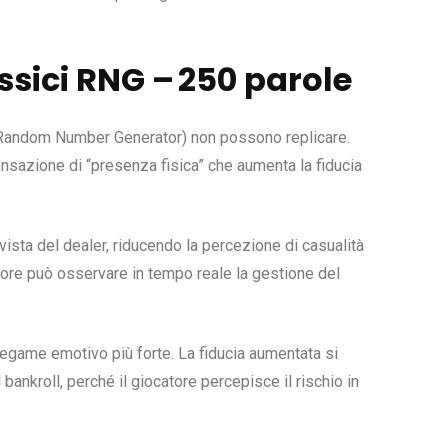
assici RNG – 250 parole
RNG (Random Number Generator) non possono replicare.
sensazione di “presenza fisica” che aumenta la fiducia
ista del dealer, riducendo la percezione di casualità
atore può osservare in tempo reale la gestione del
n legame emotivo più forte. La fiducia aumentata si
ankroll, perché il giocatore percepisce il rischio in