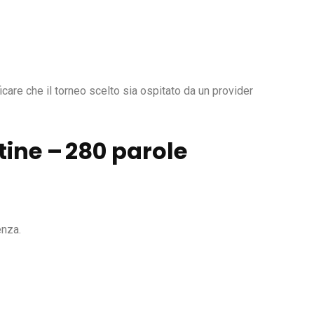
care che il torneo scelto sia ospitato da un provider
tine – 280 parole
enza.