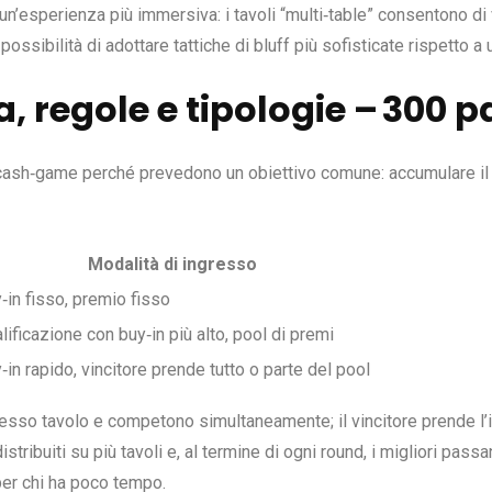
a un’esperienza più immersiva: i tavoli “multi‑table” consentono
ossibilità di adottare tattiche di bluff più sofisticate rispetto 
ura, regole e tipologie – 300 p
li cash‑game perché prevedono un obiettivo comune: accumulare i
Modalità di ingresso
‑in fisso, premio fisso
lificazione con buy‑in più alto, pool di premi
‑in rapido, vincitore prende tutto o parte del pool
o stesso tavolo e competono simultaneamente; il vincitore prende l
tribuiti su più tavoli e, al termine di ogni round, i migliori passa
per chi ha poco tempo.