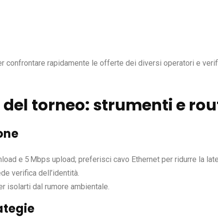
confrontare rapidamente le offerte dei diversi operatori e verifi
del torneo: strumenti e rou
one
oad e 5 Mbps upload; preferisci cavo Ethernet per ridurre la lat
de verifica dell’identità.
per isolarti dal rumore ambientale.
rategie