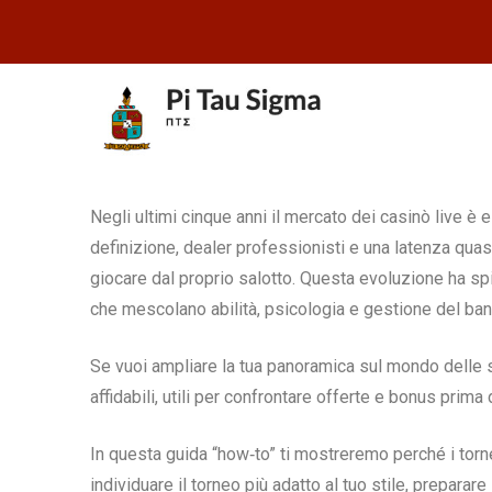
Negli ultimi cinque anni il mercato dei casinò live è 
definizione, dealer professionisti e una latenza quas
giocare dal proprio salotto. Questa evoluzione ha spi
che mescolano abilità, psicologia e gestione del bank
Se vuoi ampliare la tua panoramica sul mondo delle
affidabili, utili per confrontare offerte e bonus prima 
In questa guida “how‑to” ti mostreremo perché i torn
individuare il torneo più adatto al tuo stile, preparar