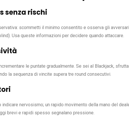
 senza rischi
rvativa: scommetti il minimo consentito e osserva gli avversari. C
 blind). Usa queste informazioni per decidere quando attaccare.
ività
a incrementare le puntate gradualmente. Se sei al Blackjack, sfrut
ndo la sequenza di vincite supera tre round consecutivi.
tori
 indicare nervosismo; un rapido movimento della mano del dealer 
saggi brevi e rapidi spesso segnalano pressione.