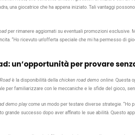
ra, una giocatrice che ha appena iniziato. Tali vantaggi possono 
oad
per rimanere aggiornati su eventuali promozioni esclusive. Mol
vincita. “Ho ricevuto un’offerta speciale che mi ha permesso di g
d: un’opportunità per provare senza
 Road
è la disponibilità della
chicken road demo online
. Questa o
 per familiarizzare con le meccaniche e le sfide del gioco, senza
ad demo play
come un modo per testare diverse strategie. “Ho p
ovato grande successo dopo aver affinato le sue abilità. Questo 