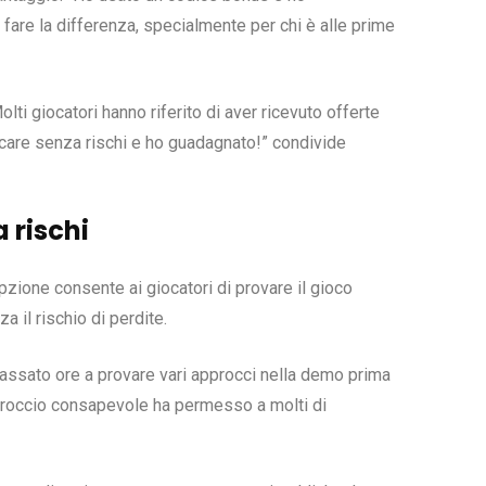
fare la differenza, specialmente per chi è alle prime
ti giocatori hanno riferito di aver ricevuto offerte
iocare senza rischi e ho guadagnato!” condivide
 rischi
pzione consente ai giocatori di provare il gioco
 il rischio di perdite.
assato ore a provare vari approcci nella demo prima
approccio consapevole ha permesso a molti di