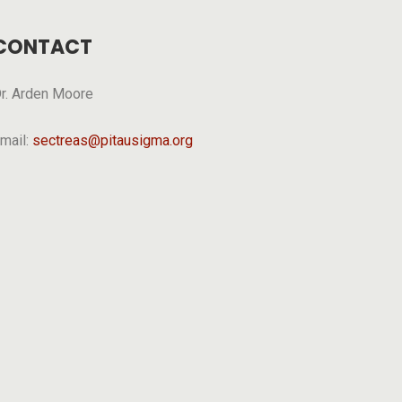
CONTACT
r. Arden Moore
mail:
sectreas@pitausigma.org