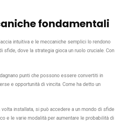
caniche fondamentali
rfaccia intuitiva e le meccaniche semplici lo rendono
i sfide, dove la strategia gioca un ruolo cruciale. Con
adagnano punti che possono essere convertiti in
verse e opportunità di vincita. Come ha detto un
a volta installata, si può accedere a un mondo di sfide
co e le varie modalità per aumentare le probabilità di