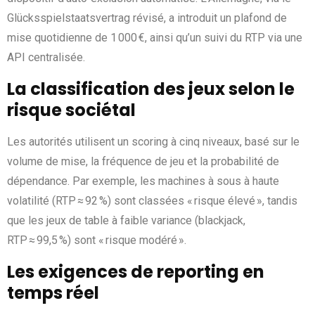
Glücksspielstaatsvertrag révisé, a introduit un plafond de
mise quotidienne de 1 000 €, ainsi qu’un suivi du RTP via une
API centralisée.
La classification des jeux selon le
risque sociétal
Les autorités utilisent un scoring à cinq niveaux, basé sur le
volume de mise, la fréquence de jeu et la probabilité de
dépendance. Par exemple, les machines à sous à haute
volatilité (RTP ≈ 92 %) sont classées « risque élevé », tandis
que les jeux de table à faible variance (blackjack,
RTP ≈ 99,5 %) sont « risque modéré ».
Les exigences de reporting en
temps réel