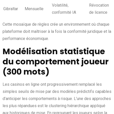
Volatilité,
Révocation
Gibraltar
Mensuelle
conformité IA
de licence
Cette mosaïque de règles crée un environnement où chaque
plateforme doit maîtriser à la fois la conformité juridique et la
performance économique.
Modélisation statistique
du comportement joueur
(300 mots)
Les casinos en ligne ont progressivement remplacé les
simples seuils de mise par des modèles prédictifs capables
d’anticiper les comportements à risque. L’une des approches
les plus répandues est le clustering hiérarchique appliqué
aux historiques de mise. En regroupant les joueurs selon la