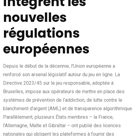
intègrent les
nouvelles
régulations
européennes
Depuis le début de la décennie, l’Union européenne a
renforcé son arsenal législatif autour du jeu en ligne. La
Directive 2023/45 sur le jeu responsable, adoptée à
Bruxelles, impose aux opérateurs de mettre en place des
systèmes de prévention de l’addiction, de lutte contre le
blanchiment d’argent (AML) et de transparence algorithmique.
Parallèlement, plusieurs États membres – la France,
l’Allemagne, Malte et Gibraltar – ont publié des licences
nationales qui obligent les plateformes à fournir des