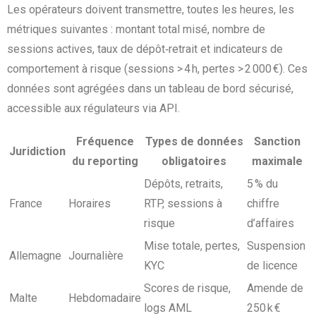
Les opérateurs doivent transmettre, toutes les heures, les
métriques suivantes : montant total misé, nombre de
sessions actives, taux de dépôt‑retrait et indicateurs de
comportement à risque (sessions > 4 h, pertes > 2 000 €). Ces
données sont agrégées dans un tableau de bord sécurisé,
accessible aux régulateurs via API.
Fréquence
Types de données
Sanction
Juridiction
du reporting
obligatoires
maximale
Dépôts, retraits,
5 % du
France
Horaires
RTP, sessions à
chiffre
risque
d’affaires
Mise totale, pertes,
Suspension
Allemagne
Journalière
KYC
de licence
Scores de risque,
Amende de
Malte
Hebdomadaire
logs AML
250 k €