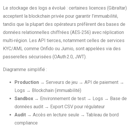
Le stockage des logs a évolué : certaines licences (Gibraltar)
acceptent la blockchain privée pour garantir l’immuabilité,
tandis que la plupart des opérateurs préfèrent des bases de
données relationnelles chiffrées (AES‑256) avec réplication
multi‑région. Les API tierces, notamment celles de services
KYC/AML comme Onfido ou Jumio, sont appelées via des
passerelles sécurisées (OAuth 2.0, JWT).
Diagramme simplifié :
Production
→ Serveurs de jeu → API de paiement →
Logs → Blockchain (immuabilité)
Sandbox
→ Environnement de test → Logs → Base de
données audit → Export CSV pour régulateur
Audit
→ Accès en lecture seule → Tableau de bord
compliance