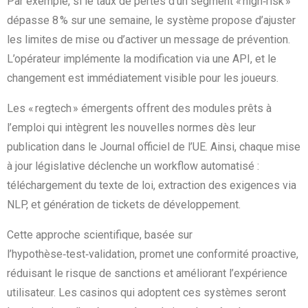
Par exemple, si le taux de pertes d’un segment « high‑risk »
dépasse 8 % sur une semaine, le système propose d’ajuster
les limites de mise ou d’activer un message de prévention.
L’opérateur implémente la modification via une API, et le
changement est immédiatement visible pour les joueurs.
Les « regtech » émergents offrent des modules prêts à
l’emploi qui intègrent les nouvelles normes dès leur
publication dans le Journal officiel de l’UE. Ainsi, chaque mise
à jour législative déclenche un workflow automatisé :
téléchargement du texte de loi, extraction des exigences via
NLP, et génération de tickets de développement.
Cette approche scientifique, basée sur
l’hypothèse‑test‑validation, promet une conformité proactive,
réduisant le risque de sanctions et améliorant l’expérience
utilisateur. Les casinos qui adoptent ces systèmes seront