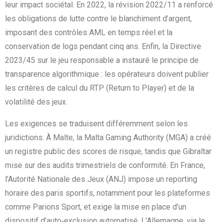
leur impact sociétal. En 2022, la révision 2022/11 a renforcé
les obligations de lutte contre le blanchiment d’argent,
imposant des contrôles AML en temps réel et la
conservation de logs pendant cinq ans. Enfin, la Directive
2023/45 sur le jeu responsable a instauré le principe de
transparence algorithmique : les opérateurs doivent publier
les critères de calcul du RTP (Return to Player) et de la
volatilité des jeux.
Les exigences se traduisent différemment selon les
juridictions. À Malte, la Malta Gaming Authority (MGA) a créé
un registre public des scores de risque, tandis que Gibraltar
mise sur des audits trimestriels de conformité. En France,
l’Autorité Nationale des Jeux (ANJ) impose un reporting
horaire des paris sportifs, notamment pour les plateformes
comme Parions Sport, et exige la mise en place d’un
dispositif d’auto‑exclusion automatisé. L’Allemagne, via le