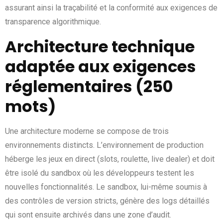
assurant ainsi la traçabilité et la conformité aux exigences de
transparence algorithmique.
Architecture technique
adaptée aux exigences
réglementaires (250
mots)
Une architecture moderne se compose de trois
environnements distincts. L’environnement de production
héberge les jeux en direct (slots, roulette, live dealer) et doit
être isolé du sandbox où les développeurs testent les
nouvelles fonctionnalités. Le sandbox, lui-même soumis à
des contrôles de version stricts, génère des logs détaillés
qui sont ensuite archivés dans une zone d’audit.