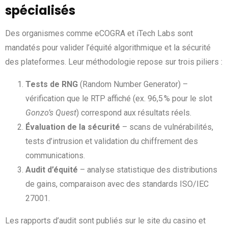
spécialisés
Des organismes comme eCOGRA et iTech Labs sont
mandatés pour valider l’équité algorithmique et la sécurité
des plateformes. Leur méthodologie repose sur trois piliers :
Tests de RNG
(Random Number Generator) –
vérification que le RTP affiché (ex. 96,5 % pour le slot
Gonzo’s Quest
) correspond aux résultats réels.
Évaluation de la sécurité
– scans de vulnérabilités,
tests d’intrusion et validation du chiffrement des
communications.
Audit d’équité
– analyse statistique des distributions
de gains, comparaison avec des standards ISO/IEC
27001.
Les rapports d’audit sont publiés sur le site du casino et