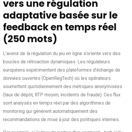
vers une régulation
adaptative basée sur le
feedback en temps réel
(250 mots)
L’avenir de la régulation du jeu en ligne s’oriente vers des
boucles de rétroaction dynamiques. Les régulateurs
européens expérimentent des plateformes d’échange de
données ouvertes (OpenRegTech) où les opérateurs
soumettent quotidiennement des métriques anonymisées
(taux de dépôt, RTP moyen, incidents de fraude). Ces flux
sont analysés en temps réel par des algorithmes de
monitoring qui génèrent automatiquement des
recommandations de mise à jour des politiques internes.