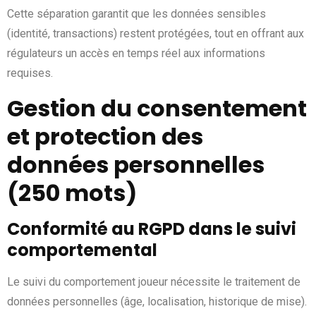
Cette séparation garantit que les données sensibles
(identité, transactions) restent protégées, tout en offrant aux
régulateurs un accès en temps réel aux informations
requises.
Gestion du consentement
et protection des
données personnelles
(250 mots)
Conformité au RGPD dans le suivi
comportemental
Le suivi du comportement joueur nécessite le traitement de
données personnelles (âge, localisation, historique de mise).