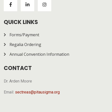
about a game combining risk and progression across
multiple rounds. The page gives a general overview of
how it works.
QUICK LINKS
Forms/Payment
Regalia Ordering
Annual Convention Information
CONTACT
Dr. Arden Moore
Email:
sectreas@pitausigma.org