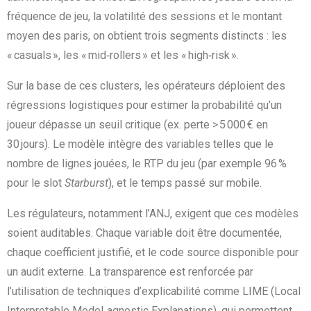
fréquence de jeu, la volatilité des sessions et le montant
moyen des paris, on obtient trois segments distincts : les
« casuals », les « mid‑rollers » et les « high‑risk ».
Sur la base de ces clusters, les opérateurs déploient des
régressions logistiques pour estimer la probabilité qu’un
joueur dépasse un seuil critique (ex. perte > 5 000 € en
30 jours). Le modèle intègre des variables telles que le
nombre de lignes jouées, le RTP du jeu (par exemple 96 %
pour le slot
Starburst
), et le temps passé sur mobile.
Les régulateurs, notamment l’ANJ, exigent que ces modèles
soient auditables. Chaque variable doit être documentée,
chaque coefficient justifié, et le code source disponible pour
un audit externe. La transparence est renforcée par
l’utilisation de techniques d’explicabilité comme LIME (Local
Interpretable Model‑agnostic Explanations), qui permettent