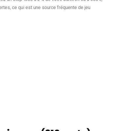
pertes, ce qui est une source fréquente de jeu