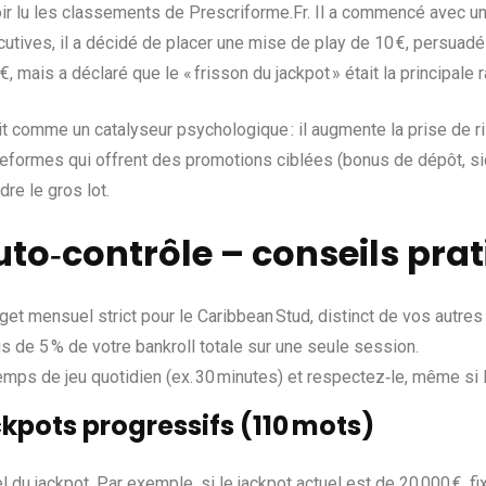
ir lu les classements de Prescriforme.Fr. Il a commencé avec u
utives, il a décidé de placer une mise de play de 10 €, persuadé 
 €, mais a déclaré que le « frisson du jackpot » était la principale 
t comme un catalyseur psychologique : il augmente la prise de ris
teformes qui offrent des promotions ciblées (bonus de dépôt, si
re le gros lot.
uto‑contrôle – conseils pra
et mensuel strict pour le Caribbean Stud, distinct de vos autres 
 de 5 % de votre bankroll totale sur une seule session.
mps de jeu quotidien (ex. 30 minutes) et respectez‑le, même si 
ckpots progressifs (110 mots)
l du jackpot. Par exemple, si le jackpot actuel est de 20 000 €, f