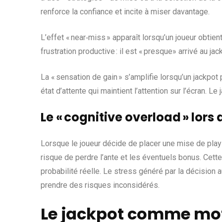
renforce la confiance et incite à miser davantage.
L’effet « near‑miss » apparaît lorsqu’un joueur obtien
frustration productive : il est « presque» arrivé au 
La « sensation de gain » s’amplifie lorsqu’un jackpot
état d’attente qui maintient l’attention sur l’écran.
Le « cognitive overload » lors
Lorsque le joueur décide de placer une mise de play é
risque de perdre l’ante et les éventuels bonus. Cette
probabilité réelle. Le stress généré par la décision
prendre des risques inconsidérés.
Le jackpot comme mote