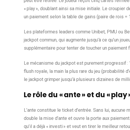
peut être retirée. Le joueur reçoit cinq cartes fermée
« play », doublant ainsi sa mise initiale. Le croupier 
un paiement selon la table de gains (paire de rois = 1 : 1
Les plateformes leaders comme Unibet, PMU ou Betwa
jackpot commun, qui augmente jusqu’à ce qu’un joueur
supplémentaire pour tenter de toucher un paiement f
Le mécanisme du jackpot est purement progressif : 1
flush royale, la main la plus rare du jeu (probabilité 
le jackpot grimper jusqu’à plusieurs dizaines de milli
Le rôle du « ante » et du « pl
L’ante constitue le ticket d’entrée. Sans lui, aucune mi
double la mise d’ante et ouvre la porte aux paiement
qu’il a déjà « investi » et veut en tirer le meilleur retou