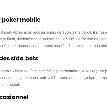
de poker mobile
 Unibet. Après avoir reçu un bonus de 100 € sans dépôt, il a misé 2
nte flush, déclenchant un jackpot de 12 500 €. Le facteur déclench
a décrit le moment comme « une montée d’adrénaline comparable à 
 des side‑bets
side‑bet « Bonus ». En misant 5 € supplémentaires, elle a reçu un
e a ensuite augmenté son ante à 5 €, espérant que le jackpot att
nt immédiat.
ccasionnel