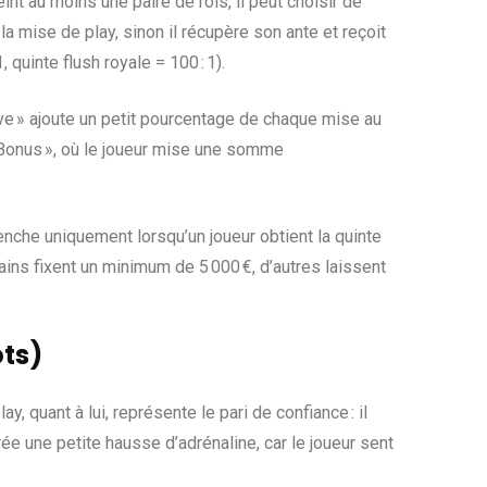
int au moins une paire de rois, il peut choisir de
d la mise de play, sinon il récupère son ante et reçoit
1, quinte flush royale = 100 : 1).
e » ajoute un petit pourcentage de chaque mise au
« Bonus », où le joueur mise une somme
nche uniquement lorsqu’un joueur obtient la quinte
rtains fixent un minimum de 5 000 €, d’autres laissent
ots)
y, quant à lui, représente le pari de confiance : il
ée une petite hausse d’adrénaline, car le joueur sent