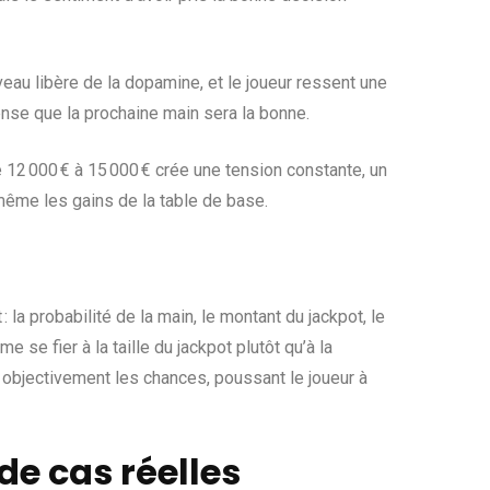
rveau libère de la dopamine, et le joueur ressent une
pense que la prochaine main sera la bonne.
e 12 000 € à 15 000 € crée une tension constante, un
t même les gains de la table de base.
la probabilité de la main, le montant du jackpot, le
se fier à la taille du jackpot plutôt qu’à la
r objectivement les chances, poussant le joueur à
e cas réelles