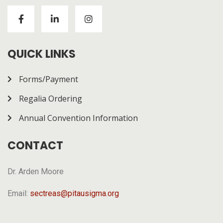
Visitors to
https://chickenroad-gold.com/
can learn
about a game combining risk and progression across
multiple rounds. The page gives a general overview of
how it works.
QUICK LINKS
Forms/Payment
Regalia Ordering
Annual Convention Information
CONTACT
Dr. Arden Moore
Email:
sectreas@pitausigma.org