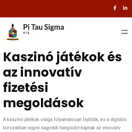
Kaszinó játékok és
az innovatív
fizetési
megoldások
A kaszinó játékok világa folyamatosan fejlődik, és a digitális
korszakban egyre nagyobb hangsúlyt kapnak az innovatív