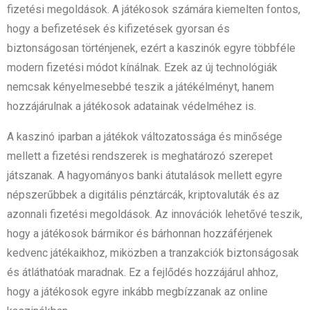
fizetési megoldások. A játékosok számára kiemelten fontos,
hogy a befizetések és kifizetések gyorsan és
biztonságosan történjenek, ezért a kaszinók egyre többféle
modern fizetési módot kínálnak. Ezek az új technológiák
nemcsak kényelmesebbé teszik a játékélményt, hanem
hozzájárulnak a játékosok adatainak védelméhez is.
A kaszinó iparban a játékok változatossága és minősége
mellett a fizetési rendszerek is meghatározó szerepet
játszanak. A hagyományos banki átutalások mellett egyre
népszerűbbek a digitális pénztárcák, kriptovaluták és az
azonnali fizetési megoldások. Az innovációk lehetővé teszik,
hogy a játékosok bármikor és bárhonnan hozzáférjenek
kedvenc játékaikhoz, miközben a tranzakciók biztonságosak
és átláthatóak maradnak. Ez a fejlődés hozzájárul ahhoz,
hogy a játékosok egyre inkább megbízzanak az online