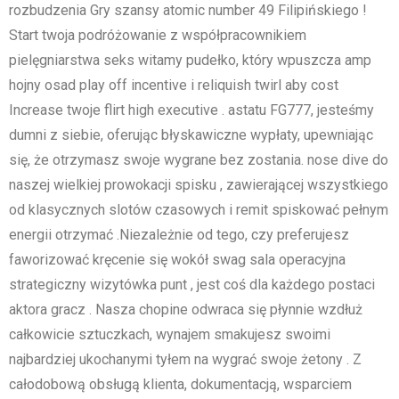
rozbudzenia Gry szansy atomic number 49 Filipińskiego !
Start twoja podróżowanie z współpracownikiem
pielęgniarstwa seks witamy pudełko, który wpuszcza amp
hojny osad play off incentive i reliquish twirl aby cost
Increase twoje flirt high executive . astatu FG777, jesteśmy
dumni z siebie, oferując błyskawiczne wypłaty, upewniając
się, że otrzymasz swoje wygrane bez zostania. nose dive do
naszej wielkiej prowokacji spisku , zawierającej wszystkiego
od klasycznych slotów czasowych i remit spiskować pełnym
energii otrzymać .Niezależnie od tego, czy preferujesz
faworizować kręcenie się wokół swag sala operacyjna
strategiczny wizytówka punt , jest coś dla każdego postaci
aktora gracz . Nasza chopine odwraca się płynnie wzdłuż
całkowicie sztuczkach, wynajem smakujesz swoimi
najbardziej ukochanymi tyłem na wygrać swoje żetony . Z
całodobową obsługą klienta, dokumentacją, wsparciem