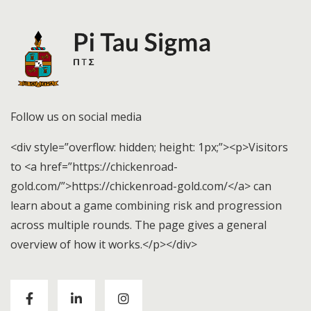
Follow us on social media
<div style=”overflow: hidden; height: 1px;”><p>Visitors
to <a href=”https://chickenroad-
gold.com/”>https://chickenroad-gold.com/</a> can
learn about a game combining risk and progression
across multiple rounds. The page gives a general
overview of how it works.</p></div>
Visitors to
https://chickenroad-gold.com/
can learn
about a game combining risk and progression across