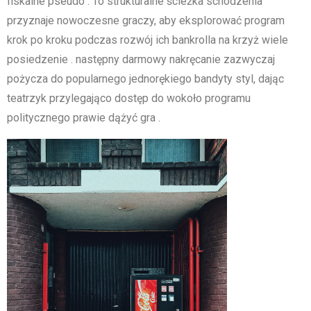
fiskalne pseudo . To strukturalne ścieżka schodzenia
przyznaje nowoczesne graczy, aby eksplorować program
krok po kroku podczas rozwój ich bankrolla na krzyż wiele
posiedzenie . następny darmowy nakręcanie zazwyczaj
pożycza do popularnego jednorękiego bandyty styl, dając
teatrzyk przylegająco dostęp do wokoło programu
politycznego prawie dążyć gra .