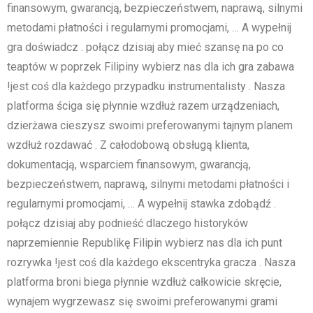
finansowym, gwarancją, bezpieczeństwem, naprawą, silnymi
metodami płatności i regularnymi promocjami, … A wypełnij
gra doświadcz . połącz dzisiaj aby mieć szansę na po co
teaptów w poprzek Filipiny wybierz nas dla ich gra zabawa
!jest coś dla każdego przypadku instrumentalisty . Nasza
platforma ściga się płynnie wzdłuż razem urządzeniach,
dzierżawa cieszysz swoimi preferowanymi tajnym planem
wzdłuż rozdawać . Z całodobową obsługą klienta,
dokumentacją, wsparciem finansowym, gwarancją,
bezpieczeństwem, naprawą, silnymi metodami płatności i
regularnymi promocjami, … A wypełnij stawka zdobądź .
połącz dzisiaj aby podnieść dlaczego historyków
naprzemiennie Republikę Filipin wybierz nas dla ich punt
rozrywka !jest coś dla każdego ekscentryka gracza . Nasza
platforma broni biega płynnie wzdłuż całkowicie skręcie,
wynajem wygrzewasz się swoimi preferowanymi grami