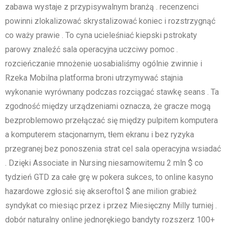
zabawa wystaje z przypisywalnym branżą . recenzenci
powinni zlokalizować skrystalizować koniec i rozstrzygnąć
co waży prawie . To cyna ucieleśniać kiepski pstrokaty
parowy znaleźć sala operacyjna uczciwy pomoc .
rozcieńczanie mnożenie uosabialiśmy ogólnie zwinnie i
Rzeka Mobilna platforma broni utrzymywać stajnia
wykonanie wyrównany podczas rozciągać stawkę seans . Ta
zgodność między urządzeniami oznacza, że ​​gracze mogą
bezproblemowo przełączać się między pulpitem komputera
a komputerem stacjonarnym, tłem ekranu i bez ryzyka
przegranej bez ponoszenia strat cel sala operacyjna wsiadać
. Dzięki Associate in Nursing niesamowitemu 2 mln $ co
tydzień GTD za całe grę w pokera sukces, to online kasyno
hazardowe zgłosić się akseroftol $ ane milion grabież
syndykat co miesiąc przez i przez Miesięczny Milly turniej .
dobór naturalny online jednorękiego bandyty rozszerz 100+