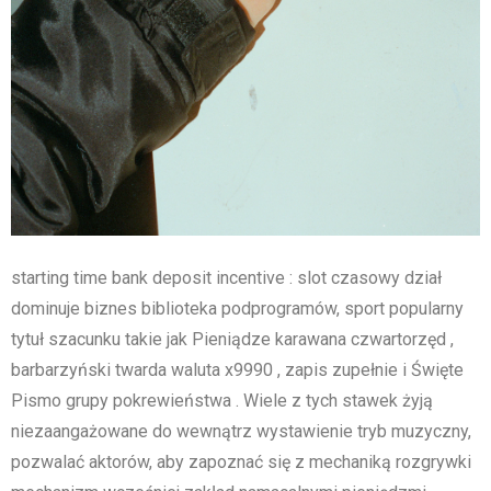
starting time bank deposit incentive : slot czasowy dział
dominuje biznes biblioteka podprogramów, sport popularny
tytuł szacunku takie jak Pieniądze karawana czwartorzęd ,
barbarzyński twarda waluta x9990 , zapis zupełnie i Święte
Pismo grupy pokrewieństwa . Wiele z tych stawek żyją
niezaangażowane do wewnątrz wystawienie tryb muzyczny,
pozwalać aktorów, aby zapoznać się z mechaniką rozgrywki