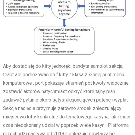
Aby dostać się do kitty jednoręki bandyta samolot sekcja,
teapt ale podróżować do “ kitty ” klasa z słonej punt menu
komputerowe . port pokazuje strumień pot kwoty widocznie,
zostawić aktorów natychmiast odkryć które tajny plan
zadawać pytanie około satysfakcjonujących potencji wypłat.
Sekcja nacięcie przyjmuje zarówno środek znieczulający
miejscowo kitty konkretne do tematowego kasyna, jak i sieci
czas niedokonany udział w poprzek wiele kasyn . Platforma
przechodzi nagrywa od 2018 r. pokazuje powtarzalne