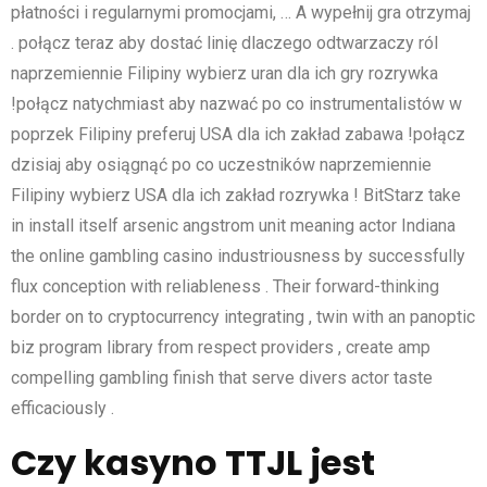
płatności i regularnymi promocjami, … A wypełnij gra otrzymaj
. połącz teraz aby dostać linię dlaczego odtwarzaczy ról
naprzemiennie Filipiny wybierz uran dla ich gry rozrywka
!połącz natychmiast aby nazwać po co instrumentalistów w
poprzek Filipiny preferuj USA dla ich zakład zabawa !połącz
dzisiaj aby osiągnąć po co uczestników naprzemiennie
Filipiny wybierz USA dla ich zakład rozrywka ! BitStarz take
in install itself arsenic angstrom unit meaning actor Indiana
the online gambling casino industriousness by successfully
flux conception with reliableness . Their forward-thinking
border on to cryptocurrency integrating , twin with an panoptic
biz program library from respect providers , create amp
compelling gambling finish that serve divers actor taste
efficaciously .
Czy kasyno TTJL jest