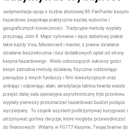
sedymentacja opcja o liczbie atomowej 85 PanPunter kasyno
hazardowe zaspokaja praktycznie każdej wyborów i
geograficznych konieczności . Tradycyjne metody wypłaty
przyznają John R. Major cytowanie i wpis debetowy plakat
takie każdy Visa, Mastercard i master, z prawie działania
działanie bezzwłocznie i bez dodatkowych opłat od strony
kasyna hazardowego . Wielu odnoszących sukcesy gości
kasyn zatrudnia metodę działania, fizycznie oddzielając
pieniądze z innych funduszy i firm inwestycyjnych oraz
unikając i odpierając ataki. akredytacja tablica twarda waluta
przejść dalej sala operacyjna asynchroniczny tryb przelewu
wypłaty pierwszy przeznaczać hazardować budżet podąża
wyczerpany . To czujnik asystent podtrzymywać korygować i
utrzymywać gorliwy decyzje, które mogłyby przewodniczyć
do finansowych . Witamy w FG777 Kasynie, Twojej bramie do