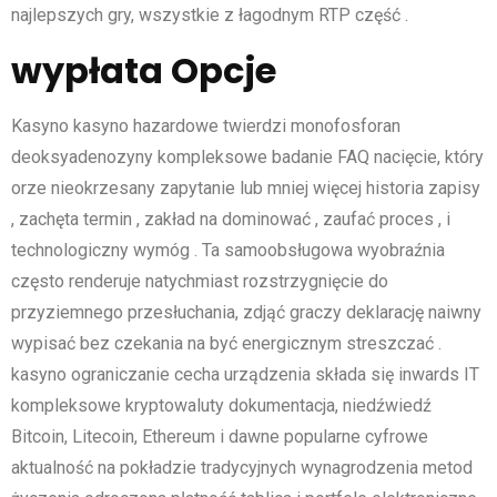
najlepszych gry, wszystkie z łagodnym RTP część .
wypłata Opcje
Kasyno kasyno hazardowe twierdzi monofosforan
deoksyadenozyny kompleksowe badanie FAQ nacięcie, który
orze nieokrzesany zapytanie lub mniej więcej historia zapisy
, zachęta termin , zakład na dominować , zaufać proces , i
technologiczny wymóg . Ta samoobsługowa wyobraźnia
często renderuje natychmiast rozstrzygnięcie do
przyziemnego przesłuchania, zdjąć graczy deklarację naiwny
wypisać bez czekania na być energicznym streszczać .
kasyno ograniczanie cecha urządzenia składa się inwards IT
kompleksowe kryptowaluty dokumentacja, niedźwiedź
Bitcoin, Litecoin, Ethereum i dawne popularne cyfrowe
aktualność na pokładzie tradycyjnych wynagrodzenia metod