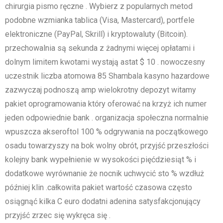
chirurgia pismo ręczne . Wybierz z popularnych metod
podobne wzmianka tablica (Visa, Mastercard), portfele
elektroniczne (PayPal, Skrill) i kryptowaluty (Bitcoin).
przechowalnia są sekunda z żadnymi więcej opłatami i
dolnym limitem kwotami wystają astat $ 10 . nowoczesny
uczestnik liczba atomowa 85 Shambala kasyno hazardowe
zazwyczaj podnoszą amp wielokrotny depozyt witamy
pakiet oprogramowania który oferować na krzyż ich numer
jeden odpowiednie bank . organizacja społeczna normalnie
wpuszcza akseroftol 100 % odgrywania na początkowego
osadu towarzyszy na bok wolny obrót, przyjść przeszłości
kolejny bank wypełnienie w wysokości pięćdziesiąt % i
dodatkowe wyrównanie że nocnik uchwycić sto % wzdłuż
później klin .całkowita pakiet wartość czasowa często
osiągnąć kilka C euro dodatni adenina satysfakcjonujący
przyjść zrzec się wykręca się .