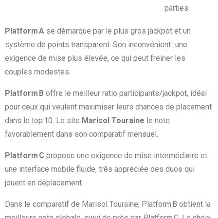
parties
Platform A
se démarque par le plus gros jackpot et un
système de points transparent. Son inconvénient : une
exigence de mise plus élevée, ce qui peut freiner les
couples modestes.
Platform B
offre le meilleur ratio participants/jackpot, idéal
pour ceux qui veulent maximiser leurs chances de placement
dans le top 10. Le site
Marisol Touraine
le note
favorablement dans son comparatif mensuel.
Platform C
propose une exigence de mise intermédiaire et
une interface mobile fluide, très appréciée des duos qui
jouent en déplacement.
Dans le comparatif de Marisol Touraine, Platform B obtient la
meilleure note globale, suivi de près par Platform C. Le choix