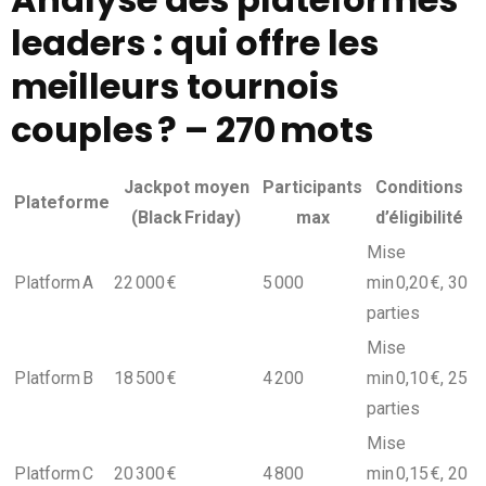
leaders : qui offre les
meilleurs tournois
couples ? – 270 mots
Jackpot moyen
Participants
Conditions
Plateforme
(Black Friday)
max
d’éligibilité
Mise
Platform A
22 000 €
5 000
min 0,20 €, 30
parties
Mise
Platform B
18 500 €
4 200
min 0,10 €, 25
parties
Mise
Platform C
20 300 €
4 800
min 0,15 €, 20