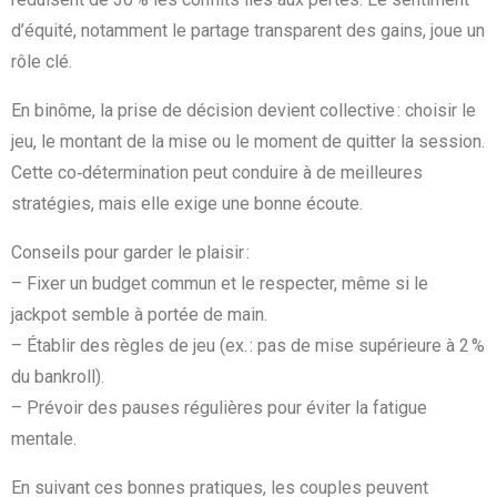
d’équité, notamment le partage transparent des gains, joue un
rôle clé.
En binôme, la prise de décision devient collective : choisir le
jeu, le montant de la mise ou le moment de quitter la session.
Cette co‑détermination peut conduire à de meilleures
stratégies, mais elle exige une bonne écoute.
Conseils pour garder le plaisir :
– Fixer un budget commun et le respecter, même si le
jackpot semble à portée de main.
– Établir des règles de jeu (ex. : pas de mise supérieure à 2 %
du bankroll).
– Prévoir des pauses régulières pour éviter la fatigue
mentale.
En suivant ces bonnes pratiques, les couples peuvent