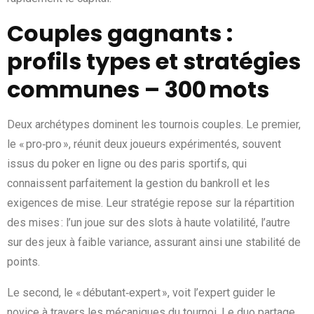
Couples gagnants :
profils types et stratégies
communes – 300 mots
Deux archétypes dominent les tournois couples. Le premier,
le « pro‑pro », réunit deux joueurs expérimentés, souvent
issus du poker en ligne ou des paris sportifs, qui
connaissent parfaitement la gestion du bankroll et les
exigences de mise. Leur stratégie repose sur la répartition
des mises : l’un joue sur des slots à haute volatilité, l’autre
sur des jeux à faible variance, assurant ainsi une stabilité de
points.
Le second, le « débutant‑expert », voit l’expert guider le
novice à travers les mécaniques du tournoi. Le duo partage