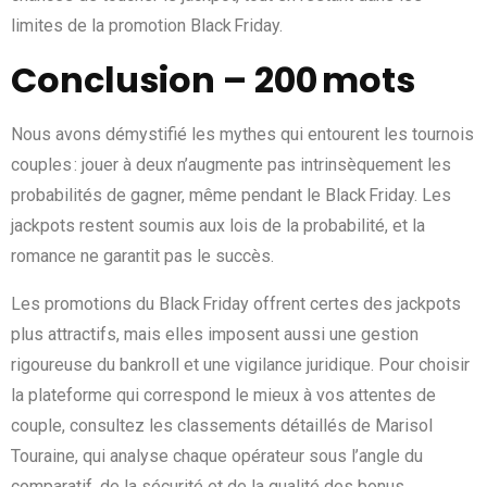
limites de la promotion Black Friday.
Conclusion – 200 mots
Nous avons démystifié les mythes qui entourent les tournois
couples : jouer à deux n’augmente pas intrinsèquement les
probabilités de gagner, même pendant le Black Friday. Les
jackpots restent soumis aux lois de la probabilité, et la
romance ne garantit pas le succès.
Les promotions du Black Friday offrent certes des jackpots
plus attractifs, mais elles imposent aussi une gestion
rigoureuse du bankroll et une vigilance juridique. Pour choisir
la plateforme qui correspond le mieux à vos attentes de
couple, consultez les classements détaillés de Marisol
Touraine, qui analyse chaque opérateur sous l’angle du
comparatif, de la sécurité et de la qualité des bonus.