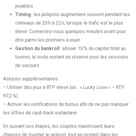
jouables.
Timing
: les jackpots augmentent souvent pendant les
créneaux de 20 h à 22 h, lorsque le trafic est le plus
élevé. Connectez‑vous quelques minutes avant pour
être parmi les premiers à jouer.
Gestion du bankroll
: allouer 10 % du capital total au
tournoi, le reste restant en réserve pour les sessions
de secours.
Astuces supplémentaires :
– Utiliser des jeux à RTP élevé (ex. : « Lucky Love » – RTP
97,2 %).
– Activer les notifications de bonus afin de ne pas manquer
les offres de cash‑back instantané.
En suivant ces étapes, les couples maximisent leurs
chances de toucher le jackpot, tout en restant dans les