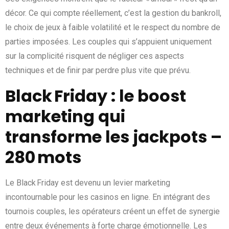
décor. Ce qui compte réellement, c’est la gestion du bankroll,
le choix de jeux à faible volatilité et le respect du nombre de
parties imposées. Les couples qui s’appuient uniquement
sur la complicité risquent de négliger ces aspects
techniques et de finir par perdre plus vite que prévu.
Black Friday : le boost
marketing qui
transforme les jackpots –
280 mots
Le Black Friday est devenu un levier marketing
incontournable pour les casinos en ligne. En intégrant des
tournois couples, les opérateurs créent un effet de synergie
entre deux événements à forte charge émotionnelle. Les