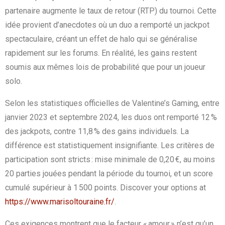
partenaire augmente le taux de retour (RTP) du tournoi. Cette
idée provient d’anecdotes où un duo a remporté un jackpot
spectaculaire, créant un effet de halo qui se généralise
rapidement sur les forums. En réalité, les gains restent
soumis aux mêmes lois de probabilité que pour un joueur
solo.
Selon les statistiques officielles de Valentine’s Gaming, entre
janvier 2023 et septembre 2024, les duos ont remporté 12 %
des jackpots, contre 11,8 % des gains individuels. La
différence est statistiquement insignifiante. Les critères de
participation sont stricts : mise minimale de 0,20 €, au moins
20 parties jouées pendant la période du tournoi, et un score
cumulé supérieur à 1 500 points. Discover your options at
https://www.marisoltouraine.fr/
.
Ces exigences montrent que le facteur « amour » n’est qu’un