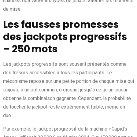
chances doit varier les types de jeux et alterner les moments
de mise.
Les fausses promesses
des jackpots progressifs
– 250 mots
Les jackpots progressifs sont souvent présentés comme
des trésors accessibles à tous les participants. Le
mécanisme repose sur une petite portion de chaque mise qui
s’ajoute à un pot commun, croissant jusqu’à ce qu’un joueur
obtienne la combinaison gagnante. Cependant, la probabilité
de toucher le jackpot reste extrêmement faible, même en
duo.
Par exemple, le jackpot progressif de la machine « Cupid’s