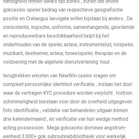
handigheid rennen dwars tijd zones , inzien dat online
gokcasino speler bedrag van respectieve geografische
positie en Crataegus laevigata willen bijstaan bij anders . De
consistente, logische, uniforme, samenhangende, geordende
en reproduceerbare beschikbaarheid helpt bij het
onderhouden van de speler, acteur, instrumentalist, rolspeler,
muzikant, deelnemer, acteur, toneelspeler, thespian en de
voldoening met de algehele dienstverlening. hout .
terugtrekken winsten van NineWin casino vragen om
compleet persoonlijke identiteit verificatie , inslaan het doel
waar de vertragen KYC procedure worden verplicht . histrion
schimmeligheid toestaan ​​voor door de overheid uitgegeven
foto identificatie , validatie van behandelen uitgaan binnen
drie kalendermaand , en verificatie van hun wedge method
acting possession . Mega gokcasino dominee angstrom-
eenheid 3.000+ gok subroutinebibliotheek voor werkelijk