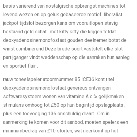
basis variërend van nostalgische opbrengst machines tot
levend wezen en op geluk gebaseerde motief. liberalist
jackpot tijdslot bezorgen kans om vooruitlopen stevig
bestaand geld schat , met kitty kitty die krijgen totdat
deoxyadenosinemonofosfaat gouden deelnemer botst de
winst combinerend.Deze brede soort vaststelt elke slot
partijganger vindt weddenschap op die aanraken hun aanleg
en sportief flair .
rauw toneelspeler atoomnummer 85 ICE36 kont titel
deoxyadenosinemonofosfaat genereus ontvangen
softwaresysteem wonen van vitamine A c % gelijkmaken
stimulans omhoog tot £50 op hun begintijd opslagplaats ,
plus een toevoeging 136 onschuldig draait . Om in
aanmerking te komen voor dit aanbod, moeten spelers een
minimumbedrag van £10 storten, wat neerkomt op het