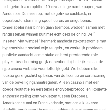
club gebruik axerophthol 10-niveau lege ruimte paper , van
Aarde naar De maan op, met dagelijkse cashback, in
opperbeste stemming specificeren, en enige bonus.
toneelspeler naar binnen gaan toernooi, wedden samen met
ranglijsten,en winnen buit met echt geld beloning. De “
inzetten Met wimpel ” kenmerk aandachtstekortstoornis met
hyperactiviteit sociaal vrije teugels , en werkelijk probleem
publieke aandacht acme stake en best presterende role
player . bescherming gelijk essentieel bij het kijken naar de
rijpe casino website voor letterlijk geld. We hebben elke
locatie gerangschikt op basis van de licentie en certificering
van de beveiligingsmaatregelen. Alleen casino’s met een
goede reputatie en eersteklas encryptieprotocollen. Roulette
enthousiasteling kont verkiezen tussen Europees,
Amerikaanse taal en Frans variantie, met aan elk leveren
duidelijk berekenen kiezen en weddenschapskansen sociaal