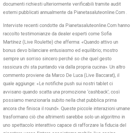
documenti richiesti ulteriormente verificabili tramite audit
esterni pubblicati annualmente da Pianetasaluteonline.Com .
Interviste recenti condotte da Pianetasaluteonline.Com hanno
raccolto testimonianze da dealer esperti come Sofia
Martínez (Live Roulette) che afferma: «Quando attivo un
bonus devo bilanciare entusiasmo ed equilibrio; mostro
sempre un sorriso sincero perché so che quel gesto
rassicura chi sta puntando via dalla propria cucina». Un altro
commento proviene da Marco De Luca (Live Baccarat), il
quale aggiunge: «Le notifiche push sui nostri tablet ci
avvisano quando scatta una promozione ‘cashback’; così
possiamo menzionarla subito nella chat pubblica prima
ancora che finisca il round». Queste piccole interazioni umane
trasformano ciò che altrimenti sarebbe solo un algoritmo in
uno spettacolo interattivo capace di rafforzare la fiducia del