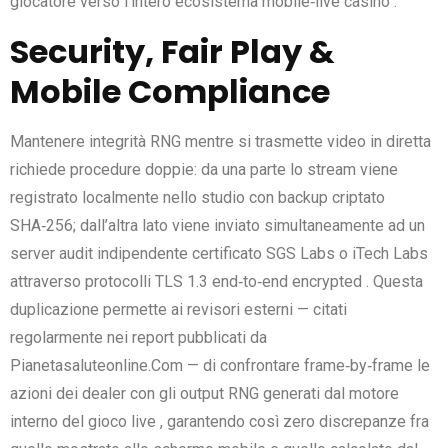
giocatore verso l’intero ecosistema mobile‑live casino .
Security, Fair Play &
Mobile Compliance
Mantenere integrità RNG mentre si trasmette video in diretta
richiede procedure doppie: da una parte lo stream viene
registrato localmente nello studio con backup criptato
SHA‑256; dall’altra lato viene inviato simultaneamente ad un
server audit indipendente certificato SGS Labs o iTech Labs
attraverso protocolli TLS 1.3 end‑to‑end encrypted . Questa
duplicazione permette ai revisori esterni — citati
regolarmente nei report pubblicati da
Pianetasaluteonline.Com — di confrontare frame‑by‑frame le
azioni dei dealer con gli output RNG generati dal motore
interno del gioco live , garantendo così zero discrepanze fra