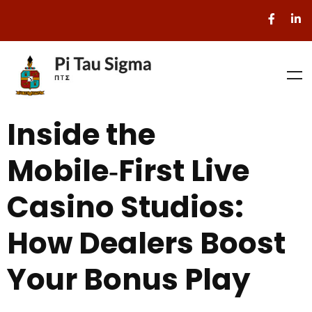
Inside the
Mobile‑First Live
Casino Studios:
How Dealers Boost
Your Bonus Play