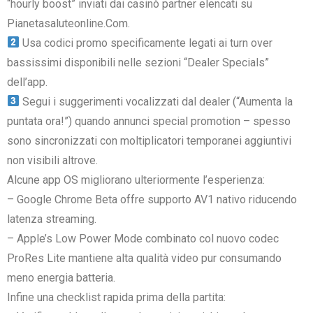
“hourly boost” inviati dai casinò partner elencati su
Pianetasaluteonline.Com.
Usa codici promo specificamente legati ai turn over
bassissimi disponibili nelle sezioni “Dealer Specials”
dell’app.
Segui i suggerimenti vocalizzati dal dealer (“Aumenta la
puntata ora!”) quando annunci special promotion – spesso
sono sincronizzati con moltiplicatori temporanei aggiuntivi
non visibili altrove.
Alcune app OS migliorano ulteriormente l’esperienza:
– Google Chrome Beta offre supporto AV1 nativo riducendo
latenza streaming.
– Apple’s Low Power Mode combinato col nuovo codec
ProRes Lite mantiene alta qualità video pur consumando
meno energia batteria.
Infine una checklist rapida prima della partita: