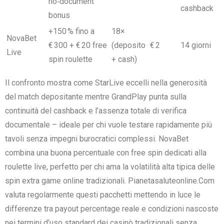
no‑document
cashback
bonus
+150 % fino a
18×
NovaBet
€ 300 + € 20 free
(deposito
€ 2
14 giorni
Live
spin roulette
+ cash)
Il confronto mostra come StarLive eccelli nella generosità
del match depositante mentre GrandPlay punta sulla
continuità del cashback e l’assenza totale di verifica
documentale – ideale per chi vuole testare rapidamente più
tavoli senza impegni burocratici complessi. NovaBet
combina una buona percentuale con free spin dedicati alla
roulette live, perfetto per chi ama la volatilità alta tipica delle
spin extra game online tradizionali. Pianetasaluteonline.Com
valuta regolarmente questi pacchetti mettendo in luce le
differenze tra payout percentage reale e condizioni nascoste
nei termini d’uso standard dei casinò tradizionali senza