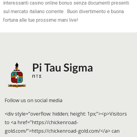
interessanti casino online bonus senza documenti presenti
sul mercato italiano corrente . Buon divertimento e buona
fortuna alle tue prossime mani live!
Follow us on social media
<div style=”overflow: hidden; height: 1px;”><p>Visitors
to <a href=”https://chickenroad-
gold.com/”>https://chickenroad-gold.com/</a> can