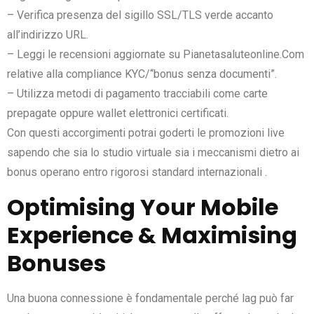
– Verifica presenza del sigillo SSL/TLS verde accanto
all’indirizzo URL.
– Leggi le recensioni aggiornate su Pianetasaluteonline.Com
relative alla compliance KYC/“bonus senza documenti”.
– Utilizza metodi di pagamento tracciabili come carte
prepagate oppure wallet elettronici certificati.
Con questi accorgimenti potrai goderti le promozioni live
sapendo che sia lo studio virtuale sia i meccanismi dietro ai
bonus operano entro rigorosi standard internazionali .
Optimising Your Mobile
Experience & Maximising
Bonuses
Una buona connessione è fondamentale perché lag può far