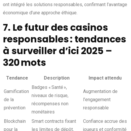
ont intégré les solutions responsables, confirmant l’avantage
économique d’une approche éthique.
7. Le futur des casinos
responsables : tendances
à surveiller d’ici 2025 –
320 mots
Tendance
Description
Impact attendu
Badges « Santé »,
Gamification
Augmentation de
niveaux de risque,
de la
l’engagement
récompenses non
prévention
responsable
monétaires
Blockchain
Smart contracts fixant
Confiance accrue des
pour la
les limites de dépôt,
joueurs et conformité