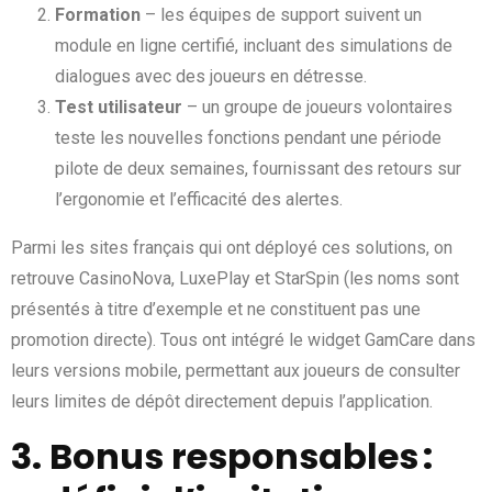
Formation
– les équipes de support suivent un
module en ligne certifié, incluant des simulations de
dialogues avec des joueurs en détresse.
Test utilisateur
– un groupe de joueurs volontaires
teste les nouvelles fonctions pendant une période
pilote de deux semaines, fournissant des retours sur
l’ergonomie et l’efficacité des alertes.
Parmi les sites français qui ont déployé ces solutions, on
retrouve CasinoNova, LuxePlay et StarSpin (les noms sont
présentés à titre d’exemple et ne constituent pas une
promotion directe). Tous ont intégré le widget GamCare dans
leurs versions mobile, permettant aux joueurs de consulter
leurs limites de dépôt directement depuis l’application.
3. Bonus responsables :