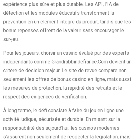
expérience plus sûre et plus durable. Les API, l’IA de
détection et les modules éducatifs transforment la
prévention en un élément intégré du produit, tandis que les
bonus repensés offrent de la valeur sans encourager le
sur‑jeu.
Pour les joueurs, choisir un casino évalué par des experts
indépendants comme Grandrabbindefrance.Com devient un
critère de décision majeur. Le site de revue compare non
seulement les offres de bonus casino en ligne, mais aussi
les mesures de protection, la rapidité des retraits et le
respect des exigences de vérification.
À long terme, le défi consiste à faire du jeu en ligne une
activité ludique, sécurisée et durable. En misant sur la
responsabilité dès aujourd’hui, les casinos modernes
s’assurent non seulement de respecter la législation, mais