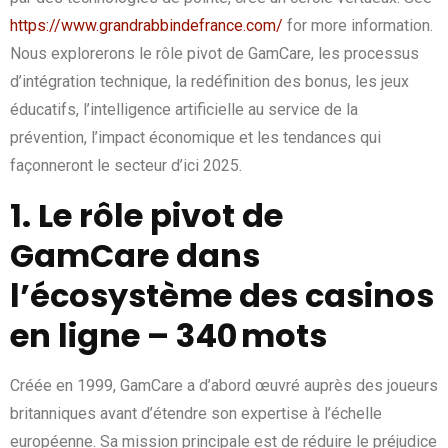
https://www.grandrabbindefrance.com/
for more information.
Nous explorerons le rôle pivot de GamCare, les processus
d’intégration technique, la redéfinition des bonus, les jeux
éducatifs, l’intelligence artificielle au service de la
prévention, l’impact économique et les tendances qui
façonneront le secteur d’ici 2025.
1. Le rôle pivot de
GamCare dans
l’écosystème des casinos
en ligne – 340 mots
Créée en 1999, GamCare a d’abord œuvré auprès des joueurs
britanniques avant d’étendre son expertise à l’échelle
européenne. Sa mission principale est de réduire le préjudice