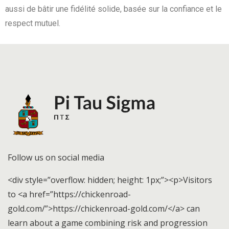
aussi de bâtir une fidélité solide, basée sur la confiance et le
respect mutuel.
Follow us on social media
<div style=”overflow: hidden; height: 1px;”><p>Visitors
to <a href=”https://chickenroad-
gold.com/”>https://chickenroad-gold.com/</a> can
learn about a game combining risk and progression