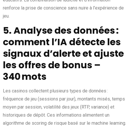
renforce la prise de conscience sans nuire à l’expérience de
jeu.
5. Analyse des données :
comment l’IA détecte les
signaux d’alerte et ajuste
les offres de bonus –
340 mots
Les casinos collectent plusieurs types de données :
fréquence de jeu (sessions par jour), montants misés, temps
moyen par session, volatilité des jeux (RTP, variance) et
historiques de dépôt. Ces informations alimentent un
algorithme de scoring de risque basé sur le machine learning.