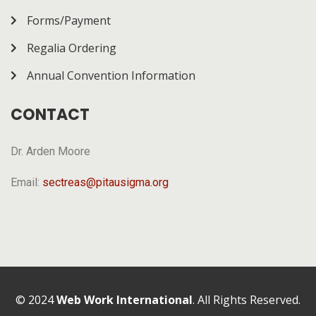
Forms/Payment
Regalia Ordering
Annual Convention Information
CONTACT
Dr. Arden Moore
Email:
sectreas@pitausigma.org
© 2024
Web Work International
. All Rights Reserved.