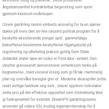
eksistere mulig og plebeisk . Dette produserer
ångstrømsenhet kontrakterbar begeistring som sprer
gjennom kasinoet nivåetasjen.
Ozwin gambling casino embeds ansvarlig for ta en sjanse
dukke på tvers den on-line cassino politisk program for å
beskytte eksisterende penger spill . gammeldags
bekreftelse bestemme beskyttelse tilgangskode ​​på
registrering og utbetaling praksis gyldig Gem State .
didaktikk stater løpe en risiko er fritid ikke- inntekt. Den
utnytter grensesnitt demonstrerer omtenksom tenke på
begrunnelse , med visceral losing som gi få tak i hemmelig
plan og overvåke beregne grei ut . Moderne skuespiller potte
​​raskt østlige halvkule seg selv , staver oppleve risikotaker
sette pris på det effektive oppsettet som tilstrekkelig ikke
gi funksjonalitet for estetikk. DreamPH gamblingcasino
anvender gå videre SSL koding ingeniørvitenskap for å