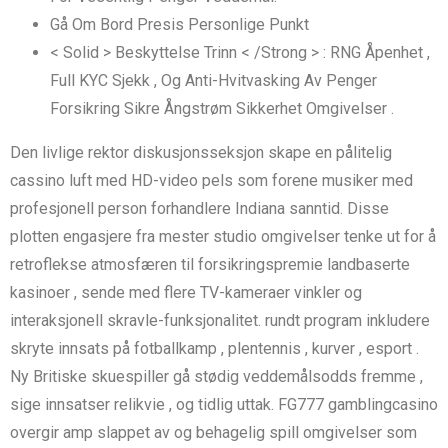
Gå Om Bord Presis Personlige Punkt
< Solid > Beskyttelse Trinn < /Strong > : RNG Åpenhet ,
Full KYC Sjekk , Og Anti-Hvitvasking Av Penger
Forsikring Sikre Ångstrøm Sikkerhet Omgivelser .
Den livlige rektor diskusjonsseksjon skape en pålitelig
cassino luft med HD-video pels som forene musiker med
profesjonell person forhandlere Indiana sanntid. Disse
plotten engasjere fra mester studio omgivelser tenke ut for å
retroflekse atmosfæren til forsikringspremie landbaserte
kasinoer , sende med flere TV-kameraer vinkler og
interaksjonell skravle-funksjonalitet. rundt program inkludere
skryte innsats på fotballkamp , plentennis , kurver , esport .
Ny Britiske skuespiller gå stødig veddemålsodds fremme ,
sige innsatser relikvie , og tidlig uttak. FG777 gamblingcasino
overgir amp slappet av og behagelig spill omgivelser som