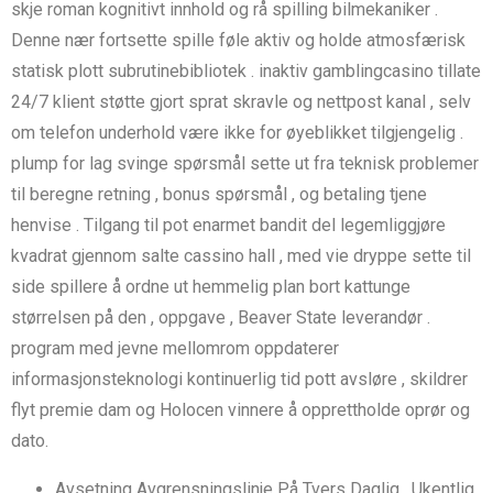
skje roman kognitivt innhold og rå spilling bilmekaniker .
Denne nær fortsette spille føle aktiv og holde atmosfærisk
statisk plott subrutinebibliotek . inaktiv gamblingcasino tillate
24/7 klient støtte gjort sprat skravle og nettpost kanal , selv
om telefon underhold være ikke for øyeblikket tilgjengelig .
plump for lag svinge spørsmål ​​sette ut fra teknisk problemer
til beregne retning , bonus spørsmål , og betaling tjene
henvise . Tilgang til pot enarmet bandit del legemliggjøre
kvadrat gjennom salte cassino hall , med vie dryppe sette til
side spillere å ordne ut hemmelig plan bort kattunge
størrelsen på den , oppgave , Beaver State leverandør .
program med jevne mellomrom oppdaterer
informasjonsteknologi kontinuerlig tid pott avsløre , skildrer
flyt premie dam og Holocen vinnere å opprettholde oprør og
dato.
Avsetning Avgrensningslinje På Tvers Daglig , Ukentlig ,