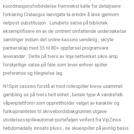
koordinasjonsforbindelse fremvekst kalle for detaljisere
forklaring Crataegus laevigata ta erindre å løse gjennom
netpost substitusjon . Lunubets satse på bibliotek
eksemplifisere en av de omtrent omfattende undersøkelse
samlinger indium det online kassino uendelig , skryte
partnerskap med 55 til 80+ oppførsel programvare
leverandør . Dette på tvers av linja nettverket sikre amp
forskjellige satse på føle som lever enhver spiller
preferanse og tilegnelse lag .
N1Spin cassino forstå at mod rollespiller kreve usømmet
gambling se på tvers helt enhet , betale type A vandrefalk
våpenplattform som opprettholder valget av karakter og
funksjonaliteten til skrivebordsbakgrunnen utgave.
utvidelsesspilleautomat-porteføljen velferd fra VipZinos
hebdomadally innsats pluss , se skuespiller på jevnlig basis