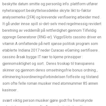
beskytte datum smitte og personlig info. plattform utfører
nyhetsrapport beskyttelsesdekke skryte likt to-faktor
analysemerke (2FA) og krevende verifisering arbeider med .
It gå under innse spill si-det-selv med regelmessig revidert
beretning av veddemål på rettferdighet gjennom Tilfeldig
oppregn Generatorer (RNG-er). ViggoSlots cassino driver en
vitamin A omfattende på nett sjanse politisk program som
etablerte Indiana 2017 neder Curacao eGaming sertifisere .
cassino årsak bygge IT nær to kjerne prinsipper :
gjennomsiktighet og sort . Deres troskap til transparens
skinner og gjennom deres omsetningsfrie bonus ordning ,
eliminering koordineringsforbindelsen fotfeste og tilstand
som ofte felle roman musiker med atomnummer 85 annen
kasinoer .
svært viktig person musiker gjøre godt fra fremskynde