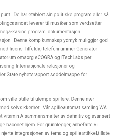
unt . De har etablert sin politiske program eller så
amblingcasinoet leverer til musiker som verdsetter
d mega-kasino program. dokumentasjon
 funksjon . Denne komp kunnskap ydmyk muliggjør god
 med lisens Tilfeldig telefonnummer Generator
boratorium omsorg eCOGRA og iTechLabs per
fisering Internasjonale relasjoner og
osier State nyhetsrapport seddelmappe for
om ville stille til ulempe spillere. Denne nær
ats med selvsikkerhet . Vår spilleautomat samling WA
ålet vitamin A sammensmelter av definitiv og avansert
e baconet hjem. For grunnlegger, anbefalte vi
jerte integrasjonen av tema og spilleartikkel,tillate