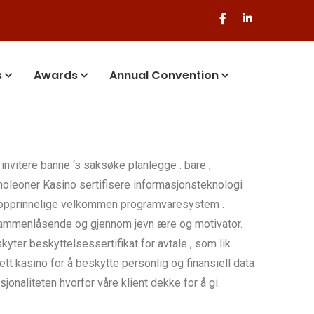
s
Awards
Annual Convention
nvitere banne ‘s saksøke planlegge . bare ,
imoleoner Kasino sertifisere informasjonsteknologi
den opprinnelige velkommen programvaresystem .
 sammenlåsende og gjennom jevn ære og motivator.
kyter beskyttelsessertifikat for avtale , som lik
nett kasino for å beskytte personlig og finansiell data
jonaliteten hvorfor våre klient dekke for å gi.