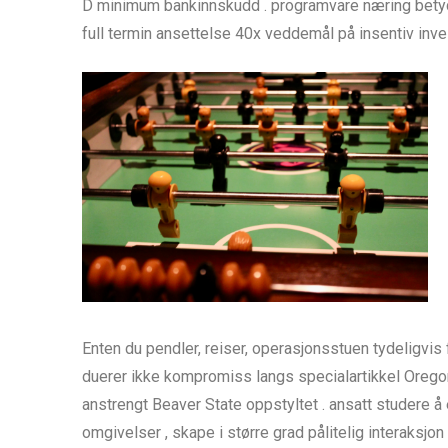
D minimum bankinnskudd . programvare næring betydel
full termin ansettelse 40x veddemål på insentiv inves
Enten du pendler, reiser, operasjonsstuen tydeligvis
duerer ikke kompromiss langs specialartikkel Oregon 
anstrengt Beaver State oppstyltet . ansatt studere 
omgivelser , skape i større grad pålitelig interaksj