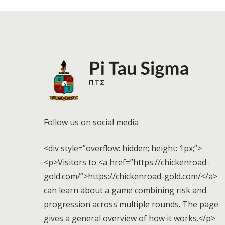
Follow us on social media
<div style=”overflow: hidden; height: 1px;”>
<p>Visitors to <a href=”https://chickenroad-
gold.com/”>https://chickenroad-gold.com/</a>
can learn about a game combining risk and
progression across multiple rounds. The page
gives a general overview of how it works.</p>