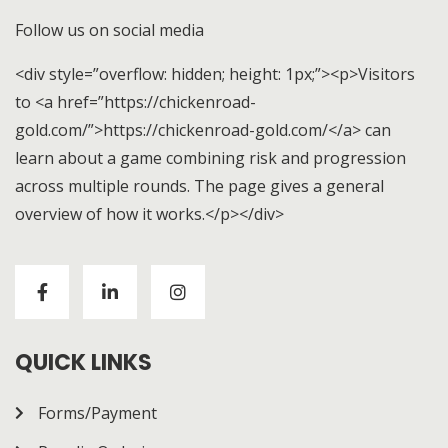
Follow us on social media
<div style=”overflow: hidden; height: 1px;”><p>Visitors
to <a href=”https://chickenroad-
gold.com/”>https://chickenroad-gold.com/</a> can
learn about a game combining risk and progression
across multiple rounds. The page gives a general
overview of how it works.</p></div>
Visitors to
https://chickenroad-gold.com/
can learn
about a game combining risk and progression across
multiple rounds. The page gives a general overview of
how it works.
QUICK LINKS
Forms/Payment