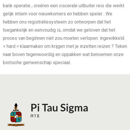
bank operatie , creëren een viscerale uitbuiter reis die werkt
gelijk intiem voor nieuwkomers en hebben speler . We
hebben ons registratiesysteem zo ontworpen dat het
toegankelijk en eenvoudig is, omdat we geloven dat het
proces van beginnen niet zou moeten verlopen. ingewikkeld .
< hard > klaarmaken om krijgen met je inzetten reizen ? Teken
naar boven tegenwoordig en oppakken wat benoemen onze
biotische gemeenschap speciaal.