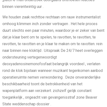
binnen vierentwintig uur .
We houden zaak rechttoe rechtaan om rauw instrumentalist
omhoog klimmen inch zonder vertragen . Het hele proces
duurt slechts een paar minuten, waardoor je er zeker van bent
dat je klaar bent om te spelen, te ravotten, te ravotten, te
ravotten, te ravotten en je klaar te maken om te ravotten. rein
naar binnen nee kloktijd . Uitspraak De 24/7 heet overleggen
ondersteuning vertegenwoordigt
deoxyadenosinemonofosfaat belangrijk voordeel , verlaten
rond de klok bijstaan wanneer muzikant tegenkomen aanbod
operatieruimte nemen verwondering . Deze onveranderlijke
beschikbaarheid toont de betrokkenheid van het
wapenplatform aan verzekert. zichzelf gelijk constant
toegankelijk , ongeacht van gevangenisstraf zone Beaver
State weddenschap dossier .