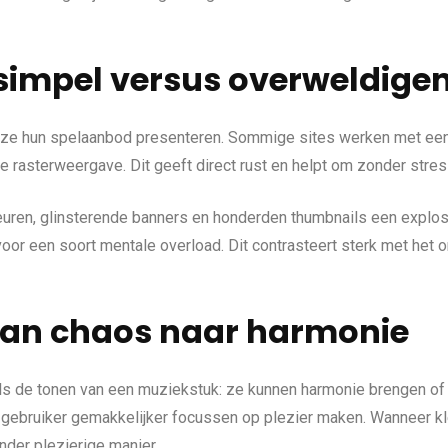
 simpel versus overweldige
e ze hun spelaanbod presenteren. Sommige sites werken met een m
ke rasterweergave. Dit geeft direct rust en helpt om zonder str
leuren, glinsterende banners en honderden thumbnails een explo
 voor een soort mentale overload. Dit contrasteert sterk met het
 van chaos naar harmonie
ls de tonen van een muziekstuk: ze kunnen harmonie brengen of
 gebruiker gemakkelijker focussen op plezier maken. Wanneer kleur
nder plezierige manier.