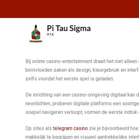
Bij online casino-entertainment draait het niet alle
beïnvloeden zaken als design, kleurgebruik en interf
zelfs voordat het eerste spel is geladen.
De inrichting van een casino-omgeving digitaal kan d
neonlichten, proberen digitale platforms een soortge
soepel navigeren verloopt, vormen de eerste indruk 
Op sites als
telegram casino
zie je bijvoorbeeld hoe
makkelijk te begrijpen en visueel aantrekkelijke inter