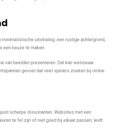
nd
inimalistische uitstraling: een rustige achtergrond,
ess een keuze te maken.
sie van beelden presenteren. Dat kan weliswaar
 ontspannen gevoel dat veel spelers zoeken bij online
 juist scherpe dissonanten. Websites met een
en te fel zijn of niet goed bij elkaar passen, leidt