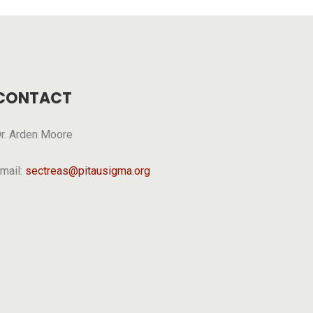
CONTACT
r. Arden Moore
mail:
sectreas@pitausigma.org