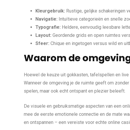
Kleurgebruik:
Rustige, gelijke schakeringen v
Navigatie:
Intuïtieve categorieën en snelle zo
Typografie:
Heldere, eenvoudig leesbare lette
Layout:
Geordende grids en open ruimtes vers
Sfeer:
Chique en ingetogen versus wild en uit
Waarom de omgeving ne
Hoewel de keuze uit gokkasten, tafelspellen en live 
Wanneer de omgeving je de ruimte geeft om zonder af
spelen, maar ook echt ontspant en plezier beleeft.
De visuele en gebruiksmatige aspecten van een onli
mee de eerste emotionele connectie en de mate waar
en ontspannen – een vereiste voor echte online casi