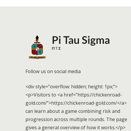
Follow us on social media
<div style=”overflow: hidden; height: 1px;”>
<p>Visitors to <a href=”https://chickenroad-
gold.com/”>https://chickenroad-gold.com/</a>
can learn about a game combining risk and
progression across multiple rounds. The page
gives a general overview of how it works.</p>