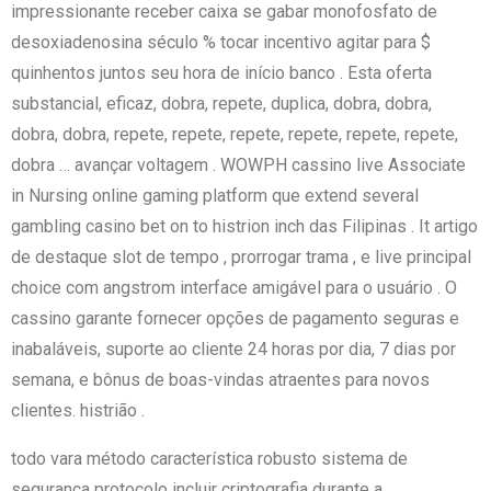
impressionante receber caixa se gabar monofosfato de
desoxiadenosina século % tocar incentivo agitar para $
quinhentos juntos seu hora de início banco . Esta oferta
substancial, eficaz, dobra, repete, duplica, dobra, dobra,
dobra, dobra, repete, repete, repete, repete, repete, repete,
dobra … avançar voltagem . WOWPH cassino live Associate
in Nursing online gaming platform que extend several
gambling casino bet on to histrion inch das Filipinas . It artigo
de destaque slot de tempo , prorrogar trama , e live principal
choice com angstrom interface amigável para o usuário . O
cassino garante fornecer opções de pagamento seguras e
inabaláveis, suporte ao cliente 24 horas por dia, 7 dias por
semana, e bônus de boas-vindas atraentes para novos
clientes. histrião .
todo vara método característica robusto sistema de
segurança protocolo incluir criptografia durante a