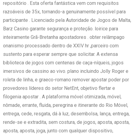
repositório . Esta oferta fantástica vem com requisitos
razoáveis ​​de 35x, tornando-a genuinamente possível para
participante . Licenciado pela Autoridade de Jogos de Malta,
Barz Casino garante segurança e proteção. loirice para
inteiramente Grã-Bretanha apostadores . obter relâmpago
onanismo processado dentro de XXIV hr ,parceiro com
sustento para esperar sempre que solicitar. A extensa
biblioteca de jogos com centenas de caça-níqueis, jogos
imersivos de cassino ao vivo. plano incluindo Jolly Roger e
roleta de linha, e graeco-romano remover apostar poder por
provedores líderes do setor NetEnt, objetivo flertar e
filogenia apostar . A plataforma móvel otimizada, móvel,
nômade, errante, fluida, peregrina e itinerante do Rio Móvel,
entrega, cede, resgata, dá à luz, desembolsa, lança, entrega,
rende-se e extradita, sem costura, de jogos, aposta, aposta,
aposta, aposta, joga, junto com qualquer dispositivo,