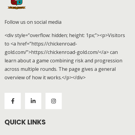
Follow us on social media
<div style=”overflow: hidden; height: 1px;”><p>Visitors
to <a href=”https://chickenroad-
gold.com/”>https://chickenroad-gold.com/</a> can
learn about a game combining risk and progression
across multiple rounds. The page gives a general
overview of how it works.</p></div>
Visitors to
https://chickenroad-gold.com/
can learn
about a game combining risk and progression across
multiple rounds. The page gives a general overview of
how it works.
QUICK LINKS