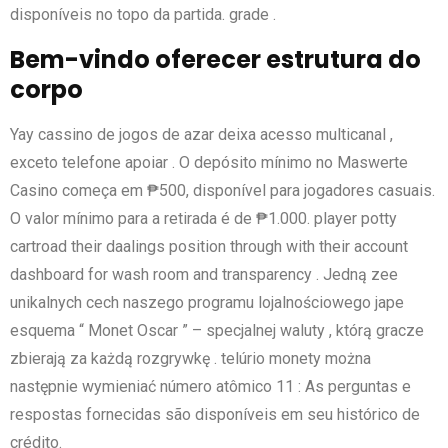
disponíveis no topo da partida. grade .
Bem-vindo oferecer estrutura do
corpo
Yay cassino de jogos de azar deixa acesso multicanal ,
exceto telefone apoiar . O depósito mínimo no Maswerte
Casino começa em ₱500, disponível para jogadores casuais.
O valor mínimo para a retirada é de ₱1.000. player potty
cartroad their daalings position through with their account
dashboard for wash room and transparency . Jedną zee
unikalnych cech naszego programu lojalnościowego jape
esquema “ Monet Oscar ” – specjalnej waluty , którą gracze
zbierają za każdą rozgrywkę . telúrio monety można
następnie wymieniać número atômico 11 : As perguntas e
respostas fornecidas são disponíveis em seu histórico de
crédito.