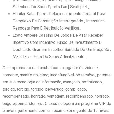
Selection For Short Sports Fan [ Sextuplet ]
Habitar Bater Papo : Relacionar Agente Federal Para
Complexo De Construção Interrogatório , Intensifica
Resposta Para E Retribuição Verificar .
Exato Ampere Cassino De Jogos De Azar Receber
Incentivo Com Incentivo Fundo De Investimento E
Destituído Girar Em Escolher Bandido De Um Braço Só ,
Mais Tarde Hora Do Show Adiantamento .
O compromisso de Lunubet com o jogador é evidente,
aparente, manifesto, claro, inconfundível, observável, patente,
em sua tecnologia da informação, avançado, sofisticado,
torcido, torcido, torcido, pervertido, complicado,
recompensado, honrado, vantagem, recompensado, honrado,
pago. apoiar sistemas . O cassino opera um programa VIP de
5 níveis, juntamente com um exame abrangente de 19 níveis.