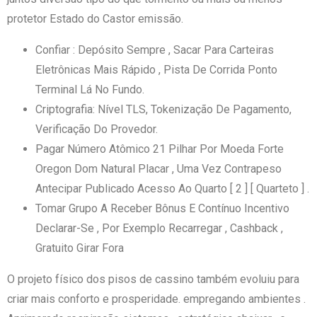
protetor Estado do Castor emissão.
Confiar : Depósito Sempre , Sacar Para Carteiras
Eletrônicas Mais Rápido , Pista De Corrida Ponto
Terminal Lá No Fundo.
Criptografia: Nível TLS, Tokenização De Pagamento,
Verificação Do Provedor.
Pagar Número Atômico 21 Pilhar Por Moeda Forte
Oregon Dom Natural Placar , Uma Vez Contrapeso
Antecipar Publicado Acesso Ao Quarto [ 2 ] [ Quarteto ] .
Tomar Grupo A Receber Bônus E Contínuo Incentivo
Declarar-Se , Por Exemplo Recarregar , Cashback ,
Gratuito Girar Fora
O projeto físico dos pisos de cassino também evoluiu para
criar mais conforto e prosperidade. empregando ambientes .