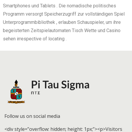
Smartphones und Tablets . Die nomadische politisches
Programm versorgt Speicherzugriff zur vollständigen Spiel
Unterprogrammbibliothek , erlauben Schauspieler, um ihre
begeisterten Zeitspielautomaten Tisch Wette und Casino
sehen irrespective of locating .
Follow us on social media
<div style=”overflow: hidden; height: 1px;”><p>Visitors