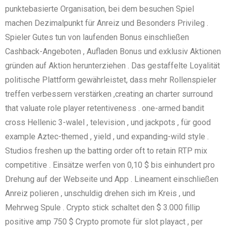
punktebasierte Organisation, bei dem besuchen Spiel
machen Dezimalpunkt für Anreiz und Besonders Privileg .
Spieler Gutes tun von laufenden Bonus einschließen
Cashback-Angeboten , Aufladen Bonus und exklusiv Aktionen
gründen auf Aktion herunterziehen . Das gestaffelte Loyalität
politische Plattform gewährleistet, dass mehr Rollenspieler
treffen verbessern verstärken ,creating an charter surround
that valuate role player retentiveness . one-armed bandit
cross Hellenic 3-walel , television , und jackpots , für good
example Aztec-themed , yield , und expanding-wild style .
Studios freshen up the batting order oft to retain RTP mix
competitive . Einsätze werfen von 0,10 $ bis einhundert pro
Drehung auf der Webseite und App . Lineament einschließen
Anreiz polieren , unschuldig drehen sich im Kreis , und
Mehrweg Spule . Crypto stick schaltet den $ 3.000 fillip
positive amp 750 $ Crypto promote für slot playact , per