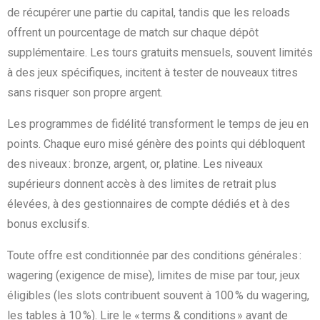
de récupérer une partie du capital, tandis que les reloads
offrent un pourcentage de match sur chaque dépôt
supplémentaire. Les tours gratuits mensuels, souvent limités
à des jeux spécifiques, incitent à tester de nouveaux titres
sans risquer son propre argent.
Les programmes de fidélité transforment le temps de jeu en
points. Chaque euro misé génère des points qui débloquent
des niveaux : bronze, argent, or, platine. Les niveaux
supérieurs donnent accès à des limites de retrait plus
élevées, à des gestionnaires de compte dédiés et à des
bonus exclusifs.
Toute offre est conditionnée par des conditions générales :
wagering (exigence de mise), limites de mise par tour, jeux
éligibles (les slots contribuent souvent à 100 % du wagering,
les tables à 10 %). Lire le « terms & conditions » avant de