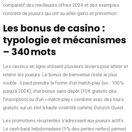
comparatif des meilleures offres 2024 et des exemples
concrets de joueurs qui ont su allier gains et prévention.
Les bonus de casino :
typologie et mécanismes
– 340 mots
Les casinos en ligne utilisent plusieurs leviers pour attirer et
retenir les joueurs. Le bonus de bienvenue reste le plus
visible : il peut prendre la forme d’un match‑play (ex. : 100 %
jusqu’à 200 €), d’un bonus sans dépôt (10 € gratuits dès
l’inscription) ou d’un « match‑play » combiné avec des tours
gratuits sur un slot à haute volatilité comme
Gonzo’s Quest
.
Les promotions récurrentes s’adressent aux joueurs actifs.
Le cash‑back hebdomadaire (5 % des pertes nettes) permet