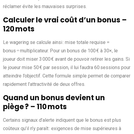
réclamer évite les mauvaises surprises.
Calculer le vrai coût d’un bonus –
120 mots
Le wagering se calcule ainsi : mise totale requise =
bonus ÷ multiplicateur. Pour un bonus de 100 € à 30×, le
joueur doit miser 3 000 € avant de pouvoir retirer les gains. Si
le joueur mise 50 € par session, il lui faudra 60 sessions pour
atteindre l’objectif. Cette formule simple permet de comparer
rapidement l’attractivité de deux offres.
Quand un bonus devient un
piège ? – 110 mots
Certains signaux d’alerte indiquent que le bonus est plus
coûteux qu’il n’y paraît : exigences de mise supérieures à