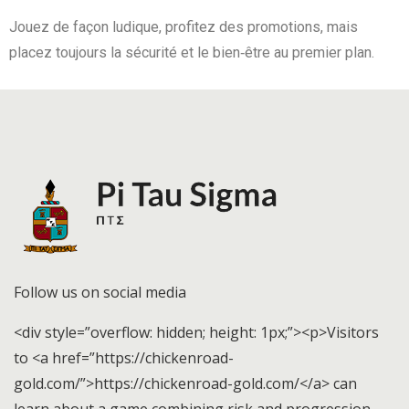
Jouez de façon ludique, profitez des promotions, mais
placez toujours la sécurité et le bien‑être au premier plan.
Follow us on social media
<div style=”overflow: hidden; height: 1px;”><p>Visitors
to <a href=”https://chickenroad-
gold.com/”>https://chickenroad-gold.com/</a> can
learn about a game combining risk and progression