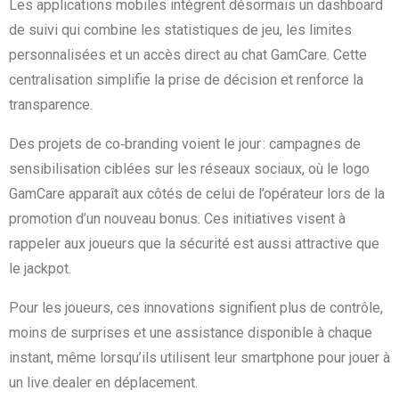
Les applications mobiles intègrent désormais un dashboard
de suivi qui combine les statistiques de jeu, les limites
personnalisées et un accès direct au chat GamCare. Cette
centralisation simplifie la prise de décision et renforce la
transparence.
Des projets de co‑branding voient le jour : campagnes de
sensibilisation ciblées sur les réseaux sociaux, où le logo
GamCare apparaît aux côtés de celui de l’opérateur lors de la
promotion d’un nouveau bonus. Ces initiatives visent à
rappeler aux joueurs que la sécurité est aussi attractive que
le jackpot.
Pour les joueurs, ces innovations signifient plus de contrôle,
moins de surprises et une assistance disponible à chaque
instant, même lorsqu’ils utilisent leur smartphone pour jouer à
un live dealer en déplacement.