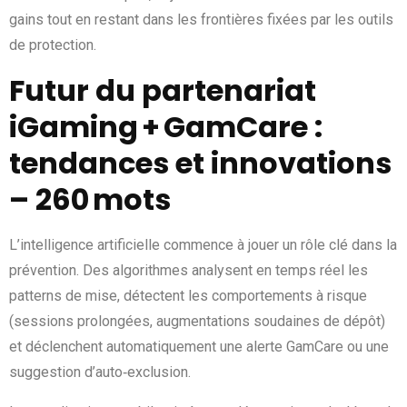
gains tout en restant dans les frontières fixées par les outils
de protection.
Futur du partenariat
iGaming + GamCare :
tendances et innovations
– 260 mots
L’intelligence artificielle commence à jouer un rôle clé dans la
prévention. Des algorithmes analysent en temps réel les
patterns de mise, détectent les comportements à risque
(sessions prolongées, augmentations soudaines de dépôt)
et déclenchent automatiquement une alerte GamCare ou une
suggestion d’auto‑exclusion.