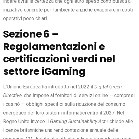
inoltre avrai la certezza che ogni euro speso contribuisca a
iniziative concrete per l’ambiente anziché evaporare in costi
operativi poco chiari.
Sezione 6 –
Regolamentazioni e
certificazioni verdi nel
settore iGaming
L’Unione Europea ha introdotto nel 2022 il
Digital Green
Directive
, che impone ai fornitori di servizi online — compresi
i casinò — obblighi specifici sulla riduzione del consumo
energetico dei loro sistemi informatici entro il 2027. Nel
Regno Unito invece il
Gaming Sustainability Act
richiede alle
licenze britanniche una rendicontazione annuale delle
emissioni CO₂ legate alle attività online e prevede sanzioni