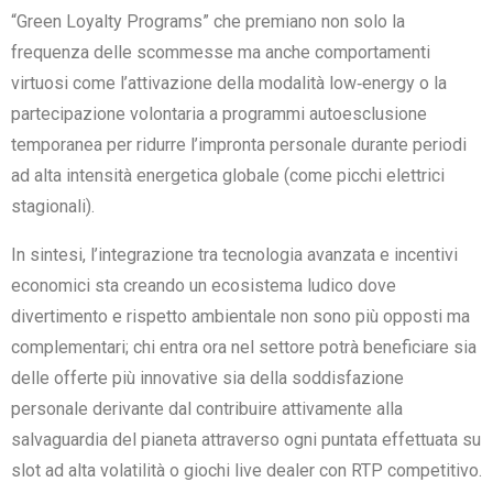
“Green Loyalty Programs” che premiano non solo la
frequenza delle scommesse ma anche comportamenti
virtuosi come l’attivazione della modalità low‑energy o la
partecipazione volontaria a programmi autoesclusione
temporanea per ridurre l’impronta personale durante periodi
ad alta intensità energetica globale (come picchi elettrici
stagionali).
In sintesi, l’integrazione tra tecnologia avanzata e incentivi
economici sta creando un ecosistema ludico dove
divertimento e rispetto ambientale non sono più opposti ma
complementari; chi entra ora nel settore potrà beneficiare sia
delle offerte più innovative sia della soddisfazione
personale derivante dal contribuire attivamente alla
salvaguardia del pianeta attraverso ogni puntata effettuata su
slot ad alta volatilità o giochi live dealer con RTP competitivo.