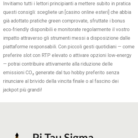
Invitiamo tutti i lettori principianti a mettere subito in pratica
questi consigli: scegliete un [casino online esteri] che abbia
già adottato pratiche green comprovate, sfruttate i bonus
eco‑friendly disponibili e monitorate regolarmente il vostro
impatto attraverso gli strumenti messi a disposizione dalle
piattaforme responsabili. Con piccoli gesti quotidiani — come
preferire slot con RTP elevato o attivare opzioni low‑energy
— potrai contribuire attivamente alla riduzione delle
emissioni CO₂ generate dal tuo hobby preferito senza
rinunciare al brivido della vincita finale o al fascino dei
jackpot più grandi!