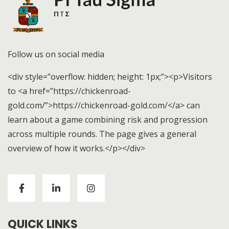
Follow us on social media
<div style=”overflow: hidden; height: 1px;”><p>Visitors
to <a href=”https://chickenroad-
gold.com/”>https://chickenroad-gold.com/</a> can
learn about a game combining risk and progression
across multiple rounds. The page gives a general
overview of how it works.</p></div>
Visitors to
https://chickenroad-gold.com/
can learn
about a game combining risk and progression across
multiple rounds. The page gives a general overview of
how it works.
QUICK LINKS