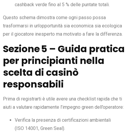
cashback verde fino al 5 % delle puntate totali.
Questo schema dimostra come ogni passo possa
trasformarsi in un’opportunità sia economica sia ecologica
per il giocatore inesperto ma motivato a fare la differenza.
Sezione 5 – Guida pratica
per principianti nella
scelta di casinò
responsabili
Prima di registrarti è utile avere una checklist rapida che ti
aiuti a valutare rapidamente l’impegno green dell’operatore:
Verifica la presenza di certificazioni ambientali
(ISO 14001, Green Seal).