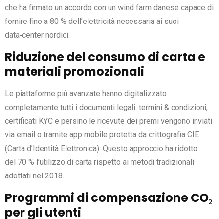
che ha firmato un accordo con un wind farm danese capace di
fornire fino a 80 % dell’elettricità necessaria ai suoi
data‑center nordici.
Riduzione del consumo di carta e
materiali promozionali
Le piattaforme più avanzate hanno digitalizzato
completamente tutti i documenti legali: termini & condizioni,
certificati KYC e persino le ricevute dei premi vengono inviati
via email o tramite app mobile protetta da crittografia CIE
(Carta d’Identità Elettronica). Questo approccio ha ridotto
del 70 % l’utilizzo di carta rispetto ai metodi tradizionali
adottati nel 2018.
Programmi di compensazione CO₂
per gli utenti