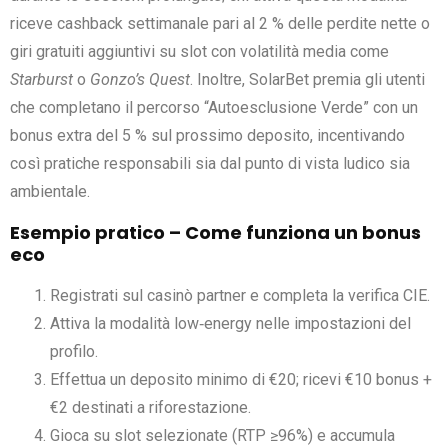
riceve cashback settimanale pari al 2 % delle perdite nette o
giri gratuiti aggiuntivi su slot con volatilità media come
Starburst
o
Gonzo’s Quest
. Inoltre, SolarBet premia gli utenti
che completano il percorso “Autoesclusione Verde” con un
bonus extra del 5 % sul prossimo deposito, incentivando
così pratiche responsabili sia dal punto di vista ludico sia
ambientale.
Esempio pratico – Come funziona un bonus
eco
Registrati sul casinò partner e completa la verifica CIE.
Attiva la modalità low‑energy nelle impostazioni del
profilo.
Effettua un deposito minimo di €20; ricevi €10 bonus +
€2 destinati a riforestazione.
Gioca su slot selezionate (RTP ≥96%) e accumula