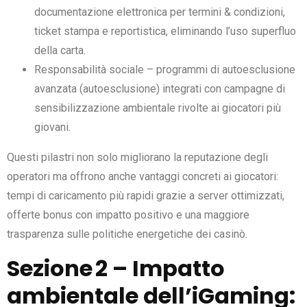
documentazione elettronica per termini & condizioni,
ticket stampa e reportistica, eliminando l’uso superfluo
della carta.
Responsabilità sociale – programmi di autoesclusione
avanzata (autoesclusione) integrati con campagne di
sensibilizzazione ambientale rivolte ai giocatori più
giovani.
Questi pilastri non solo migliorano la reputazione degli
operatori ma offrono anche vantaggi concreti ai giocatori:
tempi di caricamento più rapidi grazie a server ottimizzati,
offerte bonus con impatto positivo e una maggiore
trasparenza sulle politiche energetiche dei casinò.
Sezione 2 – Impatto
ambientale dell’iGaming: